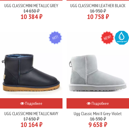
UGG CLASSIC MINI METALLIC GREY
UGG CLASSIC MINI LEATHER BLACK
14 650 ₽
16 950 ₽
10 384 ₽
10 758 ₽
HIT
NEW
WATER
Подробнее
Подробнее
UGG CLASSIC MINI METALLIC NAVY
Ugg Classic Mini II Grey-Violet
17 650 ₽
16 590 ₽
10 164 ₽
9 658 ₽