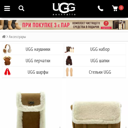
0
Аксессуары
UGG наушники
UGG набор
UGG перчатки
UGG шапки
UGG шарфы
Стельки UGG