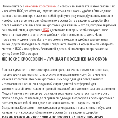
Познакомьтесь с
женскими кроссовками
, о которых вы мечтаете в этом сезоне. Как
и вся обувь UGG, эта обувь одновременно стильная и очень удобная. Эти модные
женские кроссовки представляют собой тройную угрозу моды, функциональности и
комфорта, и в этом году они обязательно должны быть в вашем гардеробе. Для
повседневного ношения лучшие кроссовки для женщин — это те, которые выражают
ваш личный стиль, а кроссовки
UGG
достаточно шикарны, чтобы заслужить свое
место на подиуме, и достаточно удобны, чтобы носить их весь день. Наши
последние модели it-sneakers — это смелые модели и удобная альтернатива
вашей другой повседневной обуви. Совершайте покупки в официальном интернет-
магазине UGG и пользуйтесь бесплатной доставкой по Австралии при заказе на
сумму более 100 долларов.
ЖЕНСКИЕ КРОССОВКИ – ЛУЧШАЯ ПОВСЕДНЕВНАЯ ОБУВЬ
Если вы думаете, что женские кроссовки предназначены только для спортзала,
пришло время взглянуть на то, насколько универсальными могут быть модные
женские кроссовки. Женские кроссовки UGG подходят для повседневного
использования и оснащены подошвой с приподнятой платформой для
дополнительной амортизации и прочной подошвой для дополнительного сцепления.
Модный силуэт с оттенком ретро, ​​низкий верх может сочетаться практически с
любой одеждой, от платьев до спортивной одежды. Попробуйте носить кроссовки с
платьем, макси-юбкой или даже с женским костюмом — варианты стилей
безграничны. Кроссовки — это идеальная универсальная повседневная обувь для
женщин, и эти кроссовки обязательно должны быть в вашем гардеробе.
КАКИЕ ЖЕНСКИЕ КРОССОВКИ ПОДХОДЯТ ВАШЕМУ ЛИЧНОМУ