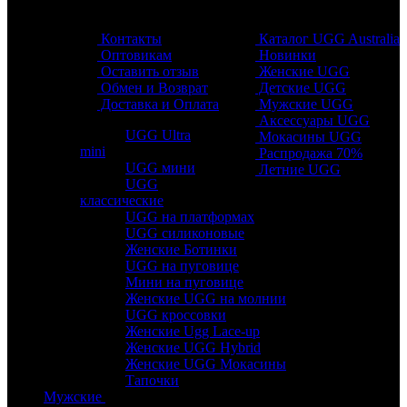
Обратная связь
Разделы
Контакты
Каталог UGG Australia
Оптовикам
Новинки
Оставить отзыв
Женские UGG
Обмен и Возврат
Детские UGG
Доставка и Оплата
Мужские UGG
Аксессуары UGG
UGG Ultra
Мокасины UGG
mini
Распродажа 70%
UGG мини
Летние UGG
UGG
классические
UGG на платформах
UGG силиконовые
Женские Ботинки
UGG на пуговице
Мини на пуговице
Женские UGG на молнии
UGG кроссовки
Женские Ugg Lace-up
Женские UGG Hybrid
Женские UGG Мокасины
Тапочки
Мужские