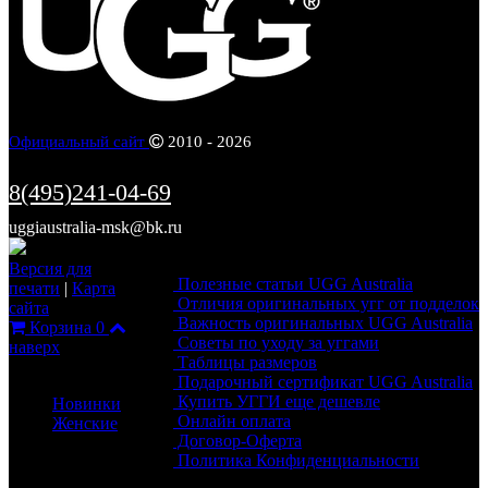
Официальный сайт
2010 - 2026
8(495)241-04-69
uggiaustralia-msk@bk.ru
Информация
Версия для
Полезные статьи UGG Australia
печати
|
Карта
Отличия оригинальных угг от подделок
сайта
Важность оригинальных UGG Australia
Корзина
0
Советы по уходу за уггами
наверх
Таблицы размеров
Каталог
Подарочный сертификат UGG Australia
Купить УГГИ еще дешевле
Новинки
Онлайн оплата
Женские
Договор-Оферта
Политика Конфиденциальности