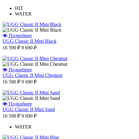
HIT
WATER
Отзыв от Елены
Подробнее
г. Уфа
UGG Classic II Mini Black
Отзыв от Нели
16 590 ₽
9 690 ₽
г.Ханты-Мансийск
Отзыв от Екатерины
г.Уссурийск
Отзыв от Кристины
Подробнее
г.Тверь
UGG Classic II Mini Chestnut
Отзыв от Анастасии
г.Сургут
16 590 ₽
9 690 ₽
Дмитрий
г.Баку
Отзыв от Юлии
г.Барнаул
Подробнее
UGG Classic II Mini Sand
16 590 ₽
9 690 ₽
WATER