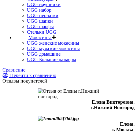
UGG наушники
UGG набор
UGG перчатки
UGG шапки
UGG шарфы
Стельки UGG
Мокасины
UGG женские мокасины
UGG мужские мокасины
UGG домашние
UGG Большие размеры
Сравнение
Перейти к сравнению
Отзывы покупателей
Елена Викторовна
,
г.Нижний Новгород
Елена,
г. Москва