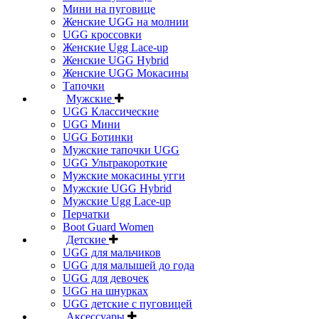
Мини на пуговице
Женские UGG на молнии
UGG кроссовки
Женские Ugg Lace-up
Женские UGG Hybrid
Женские UGG Мокасины
Тапочки
Мужские
UGG Классические
UGG Мини
UGG Ботинки
Мужские тапочки UGG
UGG Ультракороткие
Мужские мокасины угги
Мужские UGG Hybrid
Мужские Ugg Lace-up
Перчатки
Boot Guard Women
Детские
UGG для мальчиков
UGG для малышей до года
UGG для девочек
UGG на шнурках
UGG детские с пуговицей
Аксессуары