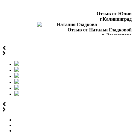
Отзыв от Юлии
г.Калининград
Отзыв от Натальи Гладковой
г. Домодедово
Отзыв от Оксаны
г.Уфа
Отзыв от Юлии
г.Минск
Отзыв от Марины Владимировны
г.Воронеж
Вера Сергеевна
г. Нальчик
Варвара
г.Воронеж
Айгуля Динаровна
г.Казань
Ашура Габибуллаевна
г.Нижний-Новгород
Виктор
г.Санкт-Петербург