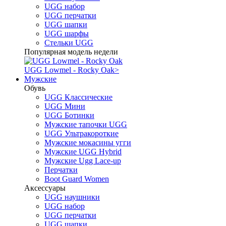
UGG набор
UGG перчатки
UGG шапки
UGG шарфы
Стельки UGG
Популярная модель недели
UGG Lowmel - Rocky Oak
>
Мужские
Обувь
UGG Классические
UGG Мини
UGG Ботинки
Мужские тапочки UGG
UGG Ультракороткие
Мужские мокасины угги
Мужские UGG Hybrid
Мужские Ugg Lace-up
Перчатки
Boot Guard Women
Аксессуары
UGG наушники
UGG набор
UGG перчатки
UGG шапки