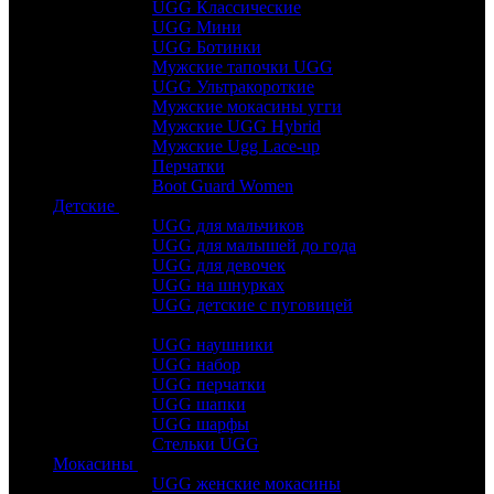
UGG Классические
UGG Мини
UGG Ботинки
Мужские тапочки UGG
UGG Ультракороткие
Мужские мокасины угги
Мужские UGG Hybrid
Мужские Ugg Lace-up
Перчатки
Boot Guard Women
Детские
UGG для мальчиков
UGG для малышей до года
UGG для девочек
UGG на шнурках
UGG детские с пуговицей
UGG наушники
UGG набор
UGG перчатки
UGG шапки
UGG шарфы
Стельки UGG
Мокасины
UGG женские мокасины