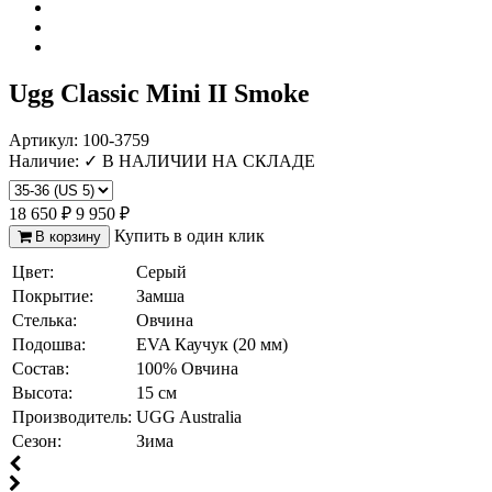
Отзыв от Елены
г.Уфа
Отзыв от Людмилы
г.Севастополь
Ugg Classic Mini II Smoke
Отзыв от Жанны
г.Омск
Отзыв от Элины
Артикул:
100-3759
г. Новосибирск
Наличие:
✓ В НАЛИЧИИ НА СКЛАДЕ
Антонина
г.Томск
18 650 ₽
9 950 ₽
Купить в один клик
В корзину
Цвет:
Серый
Покрытие:
Замша
Стелька:
Овчина
Подошва:
EVA Каучук (20 мм)
Состав:
100% Овчина
Высота:
15 см
Производитель:
UGG Australia
Сезон:
Зима