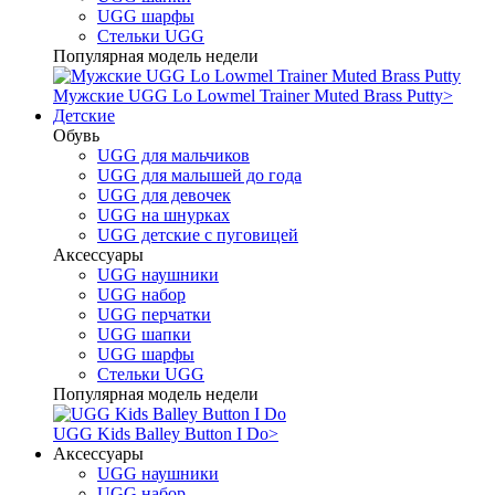
UGG шарфы
Стельки UGG
Популярная модель недели
Мужские UGG Lo Lowmel Trainer Muted Brass Putty
>
Детские
Обувь
UGG для мальчиков
UGG для малышей до года
UGG для девочек
UGG на шнурках
UGG детские с пуговицей
Аксессуары
UGG наушники
UGG набор
UGG перчатки
UGG шапки
UGG шарфы
Стельки UGG
Популярная модель недели
UGG Kids Balley Button I Do
>
Аксессуары
UGG наушники
UGG набор