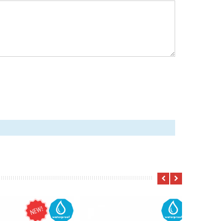
NEW
WATER
WATER