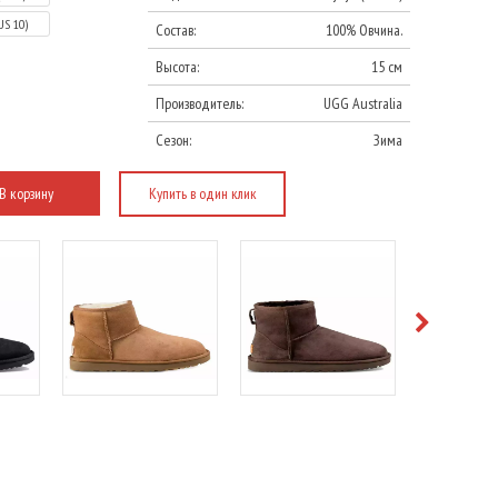
US 10)
Состав:
100% Овчина.
Высота:
15 см
Производитель:
UGG Australia
Сезон:
Зима
В корзину
Купить в один клик
е
Подробнее
Подробнее
Под