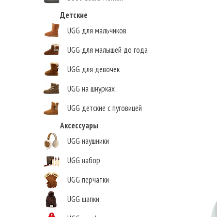
Детские
UGG для мальчиков
UGG для малышей до года
UGG для девочек
UGG на шнурках
UGG детские с пуговицей
Аксессуары
UGG наушники
UGG набор
UGG перчатки
UGG шапки