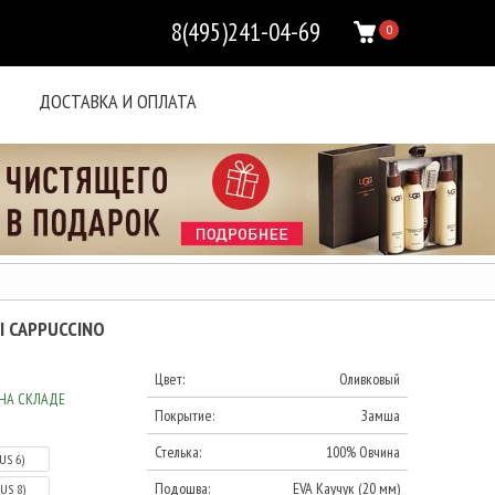
8(495)241-04-69
0
ДОСТАВКА И ОПЛАТА
II CAPPUCCINO
Цвет:
Оливковый
НА СКЛАДЕ
Покрытие:
Замша
Стелька:
100% Овчина
(US 6)
Подошва:
EVA Каучук (20 мм)
(US 8)