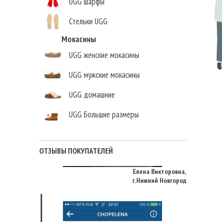
UGG шарфы
Стельки UGG
Мокасины
UGG женские мокасины
UGG мужские мокасины
UGG домашние
UGG Большие размеры
ОТЗЫВЫ ПОКУПАТЕЛЕЙ
Елена Викторовна
,
г.Нижний Новгород