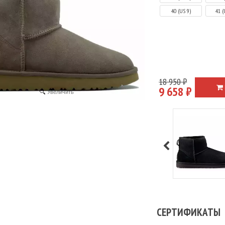
40 (US 9)
41 (
18 950 ₽
9 658 ₽
Увеличить
Подробне
СЕРТИФИКАТЫ