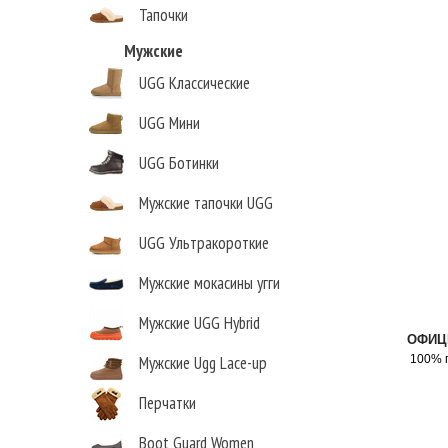
Тапочки
Мужские
UGG Классические
UGG Мини
UGG Ботинки
Мужские тапочки UGG
UGG Ультракороткие
Мужские мокасины угги
Мужские UGG Hybrid
ОФИЦ
Мужские Ugg Lace-up
100% 
Перчатки
Boot Guard Women