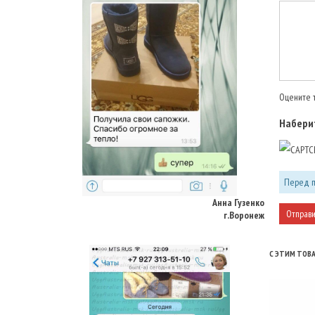
Оцените т
Наберит
Анна Гузенко
Перед п
г.Воронеж
С ЭТИМ ТОВ