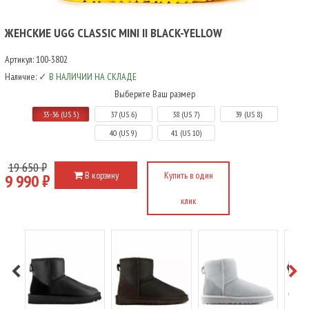
ЖЕНСКИЕ UGG CLASSIC MINI II BLACK-YELLOW
Артикул:
100-3802
Наличие:
✓ В НАЛИЧИИ НА СКЛАДЕ
Выберите Ваш размер
35-36 (US 5)
37 (US 6)
38 (US 7)
39 (US 8)
40 (US 9)
41 (US 10)
19 650 ₽
В корзину
Купить в один
9 990 ₽
клик