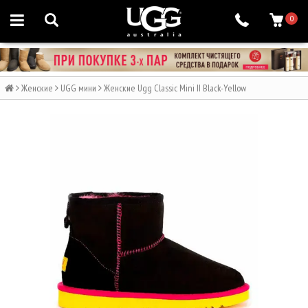
0
Женские
UGG мини
Женские Ugg Classic Mini II Black-Yellow