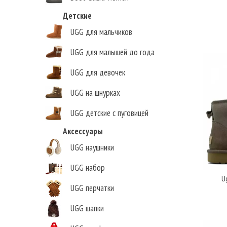
Детские
UGG для мальчиков
UGG для малышей до года
UGG для девочек
UGG на шнурках
UGG детские с пуговицей
Аксессуары
Елена Викторовна
,
UGG наушники
г.Нижний Новгород
UGG набор
Ug
UGG перчатки
UGG шапки