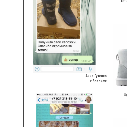
UGG
Анна Гузенко
г.Воронеж
Ug