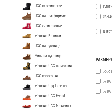
UGG классические
ПЛОТН
UGG на платформах
ЗАМШ
UGG силиконовые
ШЕРСТ
Женские Ботинки
UGG на пуговице
Мини на пуговице
РАЗМЕР
Женские UGG на молнии
35-36 (
UGG кроссовки
37 (US 
Женские Ugg Lace-up
38 (US 
Женские UGG Hybrid
Женские UGG Мокасины