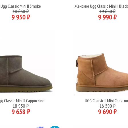
Ugg Classic Mini II Smoke
Женские Ugg Classic Mini II Blac
Подробнее
Подробнее
18 650 ₽
19 650 ₽
9 950 ₽
9 990 ₽
g Classic Mini II Cappuccino
UGG Classic II Mini Chestn
Подробнее
Подробнее
18 950 ₽
16 590 ₽
9 658 ₽
9 690 ₽