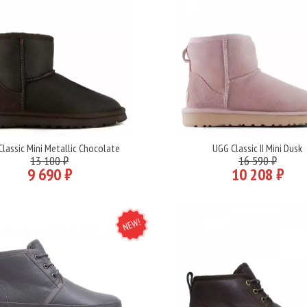
lassic Mini Metallic Chocolate
UGG Classic II Mini Dusk
Подробнее
Подробнее
13 100 ₽
16 590 ₽
9 690 ₽
10 208 ₽
NEW