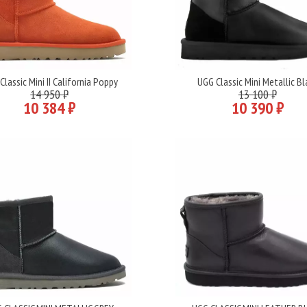
Classic Mini II California Poppy
UGG Classic Mini Metallic Bl
Подробнее
Подробнее
14 950 ₽
13 100 ₽
10 384 ₽
10 390 ₽