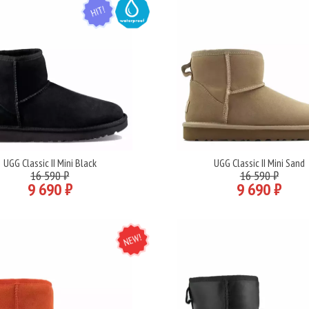
HIT
WATER
UGG Classic II Mini Black
UGG Classic II Mini Sand
Подробнее
Подробнее
16 590 ₽
16 590 ₽
9 690 ₽
9 690 ₽
NEW