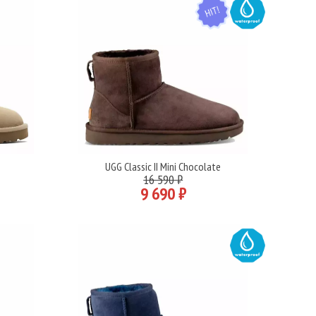
HIT
WATER
UGG Classic II Mini Chocolate
Подробнее
16 590 ₽
9 690 ₽
WATER