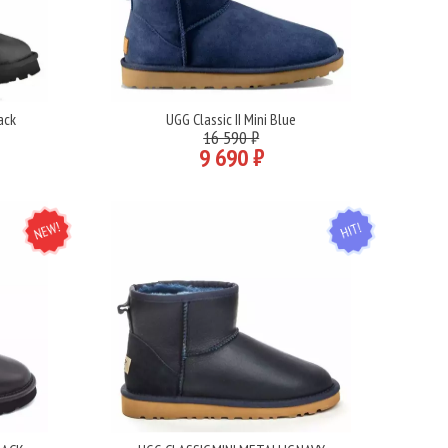
ack
UGG Classic II Mini Blue
Подробнее
16 590 ₽
9 690 ₽
NEW
HIT