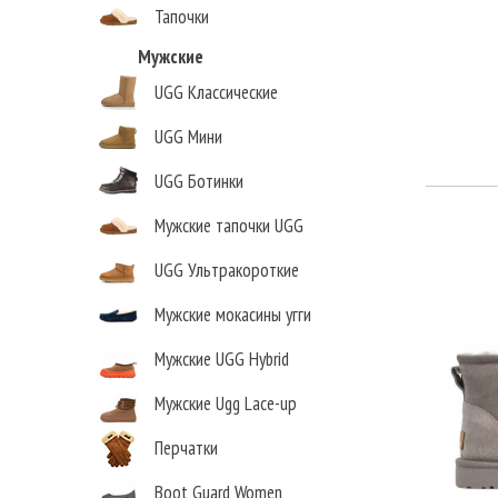
Тапочки
Мужские
UGG Классические
UGG Мини
UGG Ботинки
Мужские тапочки UGG
UGG Ультракороткие
Мужские мокасины угги
Мужские UGG Hybrid
Мужские Ugg Lace-up
Перчатки
Boot Guard Women