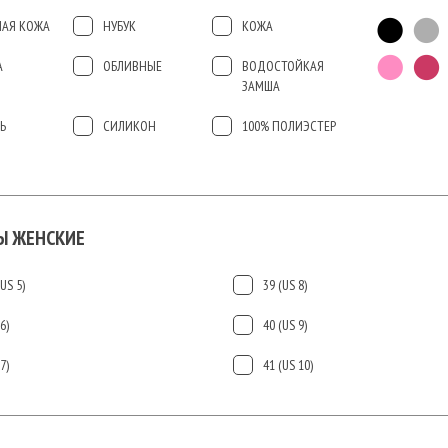
АЯ КОЖА
НУБУК
КОЖА
А
ОБЛИВНЫЕ
ВОДОСТОЙКАЯ
ЗАМША
Ь
СИЛИКОН
100% ПОЛИЭСТЕР
Ы ЖЕНСКИЕ
US 5)
39 (US 8)
6)
40 (US 9)
7)
41 (US 10)