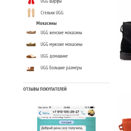
UGG шарфы
Стельки UGG
Мокасины
UGG женские мокасины
UGG мужские мокасины
UGG домашние
UGG Большие размеры
Елена,
г. Москва
ОТЗЫВЫ ПОКУПАТЕЛЕЙ