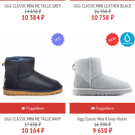
UGG CLASSIC MINI METALLIC GREY
UGG CLASSIC MINI LEATHER BLACK
14 650 ₽
16 950 ₽
10 384 ₽
10 758 ₽
HIT
NEW
WATER
Подробнее
Подробнее
UGG CLASSIC MINI METALLIC NAVY
Ugg Classic Mini II Grey-Violet
17 650 ₽
16 590 ₽
10 164 ₽
9 658 ₽