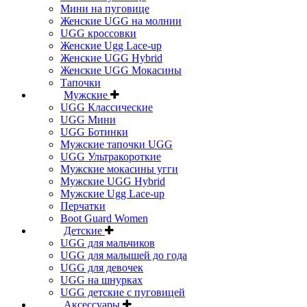
Мини на пуговице
Женские UGG на молнии
UGG кроссовки
Женские Ugg Lace-up
Женские UGG Hybrid
Женские UGG Мокасины
Тапочки
Мужские
UGG Классические
UGG Мини
UGG Ботинки
Мужские тапочки UGG
UGG Ультракороткие
Мужские мокасины угги
Мужские UGG Hybrid
Мужские Ugg Lace-up
Перчатки
Boot Guard Women
Детские
UGG для мальчиков
UGG для малышей до года
UGG для девочек
UGG на шнурках
UGG детские с пуговицей
Аксессуары