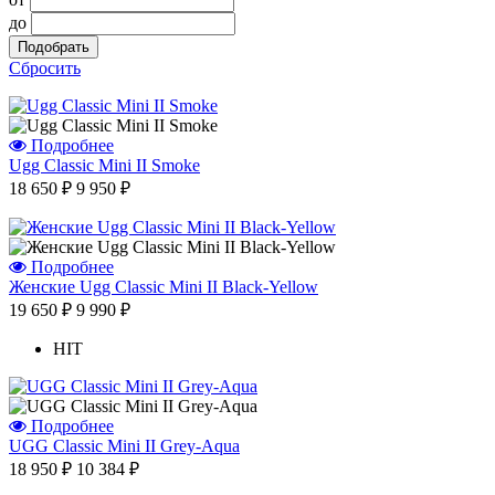
Отзыв от Кристины
до
г.Тверь
Отзыв от Анастасии
Сбросить
г.Сургут
Дмитрий
г.Баку
Отзыв от Юлии
Подробнее
г.Барнаул
Ugg Classic Mini II Smoke
18 650 ₽
9 950 ₽
Подробнее
Женские Ugg Classic Mini II Black-Yellow
19 650 ₽
9 990 ₽
HIT
Подробнее
UGG Classic Mini II Grey-Aqua
18 950 ₽
10 384 ₽