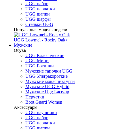
UGG набор
UGG перчатки
UGG шапки
UGG шарфы
Стельки UGG
Популярная модель недели
UGG Lowmel - Rocky Oak
>
Мужские
Обувь
UGG Классические
UGG Мини
UGG Ботинки
Мужские тапочки UGG
UGG Ультракороткие
Мужские мокасины угги
Мужские UGG Hybrid
Мужские Ugg Lace-up
Перчатки
Boot Guard Women
Аксессуары
UGG наушники
UGG набор
UGG перчатки
UGG шапки