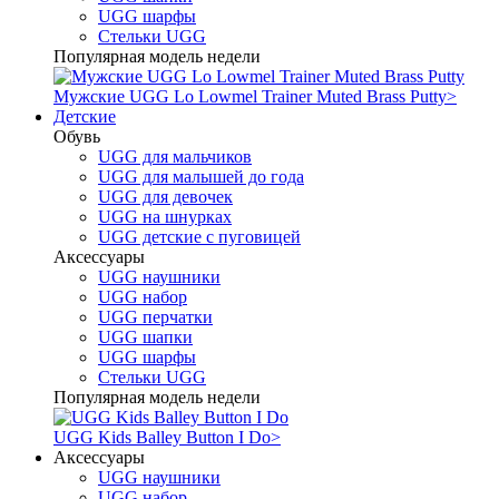
UGG шарфы
Стельки UGG
Популярная модель недели
Мужские UGG Lo Lowmel Trainer Muted Brass Putty
>
Детские
Обувь
UGG для мальчиков
UGG для малышей до года
UGG для девочек
UGG на шнурках
UGG детские с пуговицей
Аксессуары
UGG наушники
UGG набор
UGG перчатки
UGG шапки
UGG шарфы
Стельки UGG
Популярная модель недели
UGG Kids Balley Button I Do
>
Аксессуары
UGG наушники
UGG набор