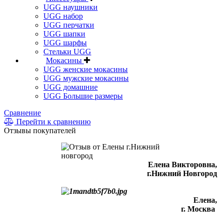
UGG наушники
UGG набор
UGG перчатки
UGG шапки
UGG шарфы
Стельки UGG
Мокасины
UGG женские мокасины
UGG мужские мокасины
UGG домашние
UGG Большие размеры
Сравнение
Перейти к сравнению
Отзывы покупателей
Елена Викторовна
,
г.Нижний Новгород
Елена,
г. Москва