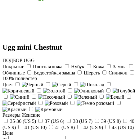
Ugg mini Chestnut
ПОДБОР UGG
Покрытие
Плотная кожа
Нубук
Кожа
Замша
Обливные
Водостойкая замша
Шерсть
Силикон
100% полиэстер
Цвет
Отзыв от Елены
г. Уфа
Размеры Женские
Отзыв от Нели
35-36 (US 5)
37 (US 6)
38 (US 7)
39 (US 8)
40
г.Ханты-Мансийск
(US 9)
41 (US 10)
41 (US 8)
42 (US 9)
43 (US 10)
Отзыв от Екатерины
Цена
г.Уссурийск
от