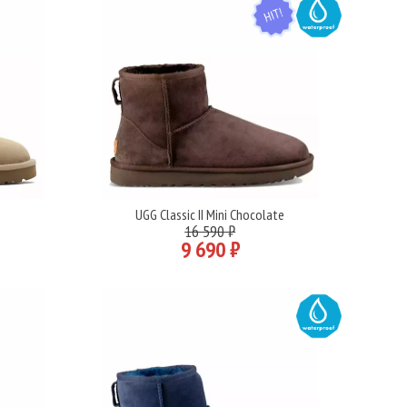
HIT
WATER
UGG Classic II Mini Chocolate
Подробнее
16 590 ₽
9 690 ₽
WATER