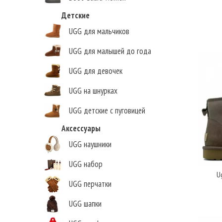
Детские
UGG для мальчиков
UGG для малышей до года
UGG для девочек
UGG на шнурках
UGG детские с пуговицей
Аксессуары
UGG наушники
Елена Викторовна
,
г.Нижний Новгород
UGG набор
Ug
UGG перчатки
UGG шапки