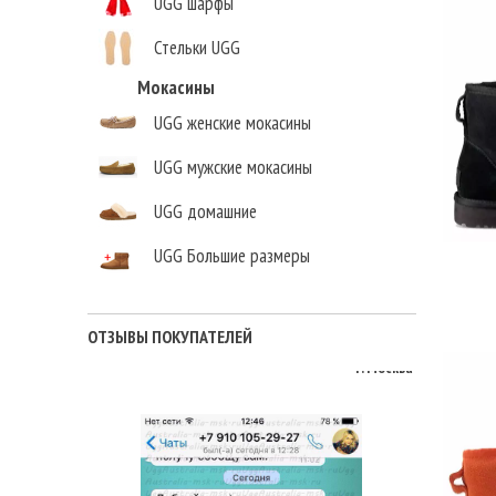
UGG шарфы
Стельки UGG
Мокасины
UGG женские мокасины
UGG мужские мокасины
UGG домашние
UGG Большие размеры
Елена,
г. Москва
ОТЗЫВЫ ПОКУПАТЕЛЕЙ