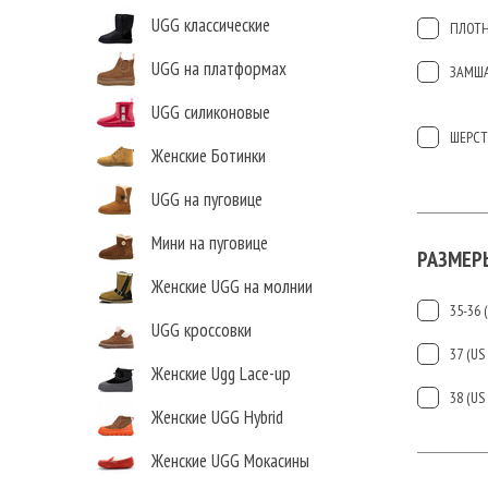
UGG классические
ПЛОТН
UGG на платформах
ЗАМШ
UGG силиконовые
ШЕРСТ
Женские Ботинки
UGG на пуговице
Мини на пуговице
РАЗМЕР
Женские UGG на молнии
35-36 (
UGG кроссовки
37 (US 
Женские Ugg Lace-up
38 (US 
Женские UGG Hybrid
Женские UGG Мокасины