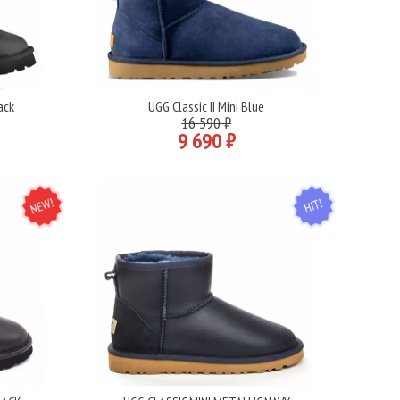
ack
UGG Classic II Mini Blue
Подробнее
16 590 ₽
9 690 ₽
NEW
HIT