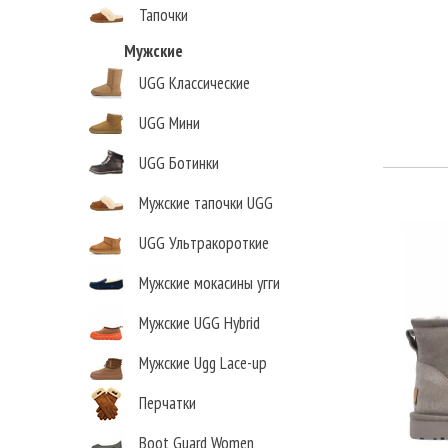
Тапочки
Мужские
UGG Классические
UGG Мини
UGG Ботинки
Мужские тапочки UGG
UGG Ультракороткие
Мужские мокасины угги
Мужские UGG Hybrid
Мужские Ugg Lace-up
Перчатки
Boot Guard Women