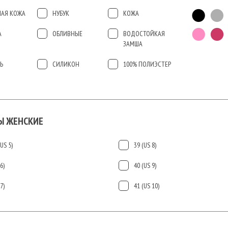
АЯ КОЖА
НУБУК
КОЖА
А
ОБЛИВНЫЕ
ВОДОСТОЙКАЯ
ЗАМША
Ь
СИЛИКОН
100% ПОЛИЭСТЕР
Ы ЖЕНСКИЕ
US 5)
39 (US 8)
6)
40 (US 9)
7)
41 (US 10)