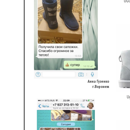
UGG
Анна Гузенко
г.Воронеж
Ug