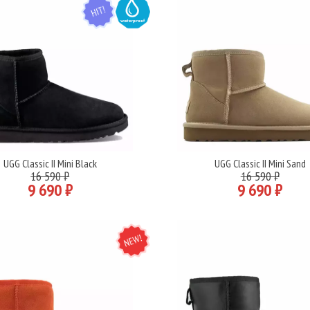
HIT
WATER
UGG Classic II Mini Black
UGG Classic II Mini Sand
Подробнее
Подробнее
16 590 ₽
16 590 ₽
9 690 ₽
9 690 ₽
NEW