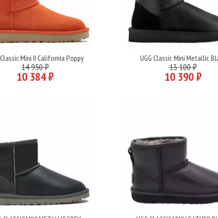
Classic Mini II California Poppy
UGG Classic Mini Metallic Bl
Подробнее
Подробнее
14 950 ₽
13 100 ₽
10 384 ₽
10 390 ₽