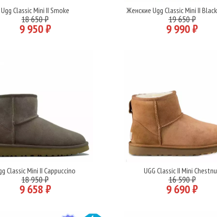
Ugg Classic Mini II Smoke
Женские Ugg Classic Mini II Blac
Подробнее
Подробнее
18 650 ₽
19 650 ₽
9 950 ₽
9 990 ₽
g Classic Mini II Cappuccino
UGG Classic II Mini Chestn
Подробнее
Подробнее
18 950 ₽
16 590 ₽
9 658 ₽
9 690 ₽