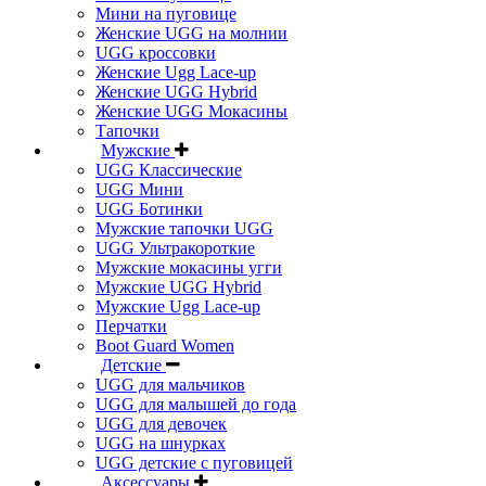
Мини на пуговице
Женские UGG на молнии
UGG кроссовки
Женские Ugg Lace-up
Женские UGG Hybrid
Женские UGG Мокасины
Тапочки
Мужские
UGG Классические
UGG Мини
UGG Ботинки
Мужские тапочки UGG
UGG Ультракороткие
Мужские мокасины угги
Мужские UGG Hybrid
Мужские Ugg Lace-up
Перчатки
Boot Guard Women
Детские
UGG для мальчиков
UGG для малышей до года
UGG для девочек
UGG на шнурках
UGG детские с пуговицей
Аксессуары