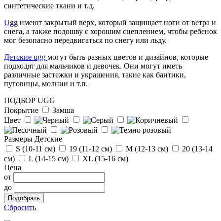
г.Москва
синтетические ткани и т.д.
Отзыв от Людмилы
Ugg
имеют закрытый верх, который защищает ноги от ветра и
г.Сургут
снега, а также подошву с хорошим сцеплением, чтобы ребенок
мог безопасно передвигаться по снегу или льду.
Отзыв от Натальи
Детские ugg
могут быть разных цветов и дизайнов, которые
г. Тюмень
подходят для мальчиков и девочек. Они могут иметь
различные застежки и украшения, такие как бантики,
пуговицы, молнии и т.п.
ПОДБОР UGG
Покрытие
Замша
Цвет
Размеры Детские
S (10-11 см)
19 (11-12 см)
М (12-13 см)
20 (13-14
см)
L (14-15 cм)
ХL (15-16 cм)
Цена
от
до
Сбросить