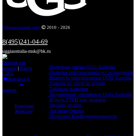
Официальный сайт
2010 - 2026
8(495)241-04-69
uggiaustralia-msk@bk.ru
Информация
Версия для
Полезные статьи UGG Australia
печати
|
Карта
Отличия оригинальных угг от подделок
сайта
Важность оригинальных UGG Australia
Корзина
0
Советы по уходу за уггами
Фильтр
Таблицы размеров
наверх
Подарочный сертификат UGG Australia
Каталог
Купить УГГИ еще дешевле
Онлайн оплата
Новинки
Договор-Оферта
Женские
Политика Конфиденциальности
Обратная связь
Разделы