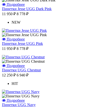
Подробнее
Пинетки Jesse UGG Dark Pink
11 950 ₽
8 778 ₽
Отзыв от Елены
г. Уфа
NEW
Отзыв от Нели
г.Ханты-Мансийск
Отзыв от Екатерины
г.Уссурийск
Подробнее
Отзыв от Кристины
Пинетки Jesse UGG Pink
г.Тверь
11 950 ₽
8 778 ₽
Отзыв от Анастасии
г.Сургут
Дмитрий
г.Баку
Подробнее
Отзыв от Юлии
Пинетки UGG Chestnut
г.Барнаул
12 250 ₽
6 940 ₽
HIT
Подробнее
Пинетки UGG Navy