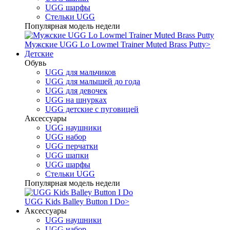
UGG шарфы
Стельки UGG
Популярная модель недели
Мужские UGG Lo Lowmel Trainer Muted Brass Putty
>
Детские
Обувь
UGG для мальчиков
UGG для малышей до года
UGG для девочек
UGG на шнурках
UGG детские с пуговицей
Аксессуары
UGG наушники
UGG набор
UGG перчатки
UGG шапки
UGG шарфы
Стельки UGG
Популярная модель недели
UGG Kids Balley Button I Do
>
Аксессуары
UGG наушники
UGG набор