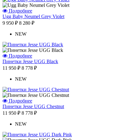
Отзыв от Людмилы
г.Севастополь
Подробнее
Отзыв от Жанны
Ugg Baby Neumel Grey Violet
г.Омск
9 950 ₽
8 280 ₽
Отзыв от Элины
г. Новосибирск
NEW
Антонина
г.Томск
Подробнее
Пинетки Jesse UGG Black
11 950 ₽
8 778 ₽
NEW
Подробнее
Пинетки Jesse UGG Chestnut
11 950 ₽
8 778 ₽
NEW