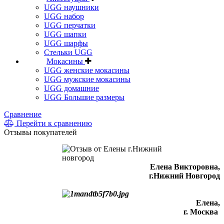
UGG наушники
UGG набор
UGG перчатки
UGG шапки
UGG шарфы
Стельки UGG
Мокасины
UGG женские мокасины
UGG мужские мокасины
UGG домашние
UGG Большие размеры
Сравнение
Перейти к сравнению
Отзывы покупателей
Елена Викторовна
,
г.Нижний Новгород
Елена,
г. Москва