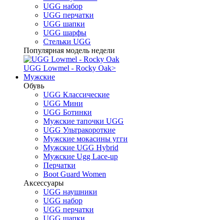
UGG набор
UGG перчатки
UGG шапки
UGG шарфы
Стельки UGG
Популярная модель недели
UGG Lowmel - Rocky Oak
>
Мужские
Обувь
UGG Классические
UGG Мини
UGG Ботинки
Мужские тапочки UGG
UGG Ультракороткие
Мужские мокасины угги
Мужские UGG Hybrid
Мужские Ugg Lace-up
Перчатки
Boot Guard Women
Аксессуары
UGG наушники
UGG набор
UGG перчатки
UGG шапки