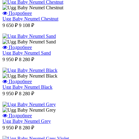
Подробнее
Отзыв от Юлии
Ugg Baby Neumel Chestnut
г.Калининград
9 650 ₽
9 108 ₽
Отзыв от Натальи Гладковой
г. Домодедово
Отзыв от Оксаны
г.Уфа
Подробнее
Отзыв от Юлии
Ugg Baby Neumel Sand
г.Минск
Отзыв от Марины Владимировны
9 950 ₽
8 280 ₽
г.Воронеж
Вера Сергеевна
г. Нальчик
Варвара
Подробнее
г.Воронеж
Ugg Baby Neumel Black
9 950 ₽
8 280 ₽
Айгуля Динаровна
г.Казань
Ашура Габибуллаевна
г.Нижний-Новгород
Подробнее
Виктор
Ugg Baby Neumel Grey
г.Санкт-Петербург
9 950 ₽
8 280 ₽
Отзыв от Елены
г.Уфа