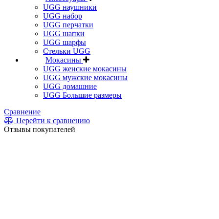
UGG наушники
UGG набор
UGG перчатки
UGG шапки
UGG шарфы
Стельки UGG
Мокасины
UGG женские мокасины
UGG мужские мокасины
UGG домашние
UGG Большие размеры
Сравнение
Перейти к сравнению
Отзывы покупателей