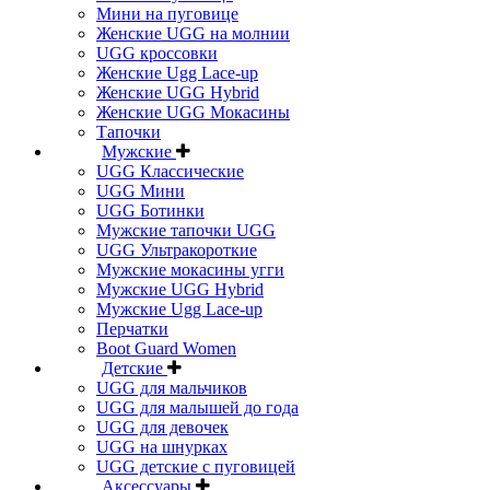
Мини на пуговице
Женские UGG на молнии
UGG кроссовки
Женские Ugg Lace-up
Женские UGG Hybrid
Женские UGG Мокасины
Тапочки
Мужские
UGG Классические
UGG Мини
UGG Ботинки
Мужские тапочки UGG
UGG Ультракороткие
Мужские мокасины угги
Мужские UGG Hybrid
Мужские Ugg Lace-up
Перчатки
Boot Guard Women
Детские
UGG для мальчиков
UGG для малышей до года
UGG для девочек
UGG на шнурках
UGG детские с пуговицей
Аксессуары