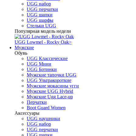
UGG набор
UGG перчатки
UGG шапки
UGG шарфы
Стельки UGG
Популярная модель недели
UGG Lowmel - Rocky Oak
>
Мужские
Обувь
UGG Классические
UGG Мини
UGG Ботинки
Мужские тапочки UGG
UGG Ультракороткие
Мужские мокасины угги
Мужские UGG Hybrid
Мужские Ugg Lace-up
Перчатки
Boot Guard Women
Аксессуары
UGG наушники
UGG набор
UGG перчатки
UGG шапки