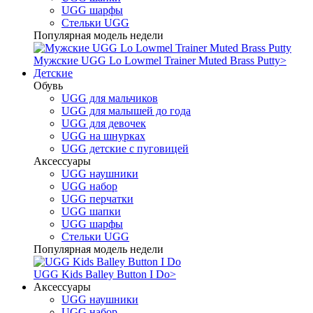
UGG шарфы
Стельки UGG
Популярная модель недели
Мужские UGG Lo Lowmel Trainer Muted Brass Putty
>
Детские
Обувь
UGG для мальчиков
UGG для малышей до года
UGG для девочек
UGG на шнурках
UGG детские с пуговицей
Аксессуары
UGG наушники
UGG набор
UGG перчатки
UGG шапки
UGG шарфы
Стельки UGG
Популярная модель недели
UGG Kids Balley Button I Do
>
Аксессуары
UGG наушники
UGG набор