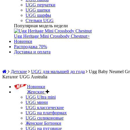
UGG перчатки
UGG шапки
UGG шарфы
Стельки UGG
Популярная модель недели
Ugg Heritage Mini Crossbody Chestnut
>
Новинки
Распродажа 70%
Доставка и оплата
Детские
UGG для малышей до года
Ugg Baby Neumel Gre
Каталог UGG Australia
Новинки
Женские
UGG Ultra mini
UGG мини
UGG классические
UGG на платформах
UGG силиконовые
Женские Ботинки
UGG на пуговице