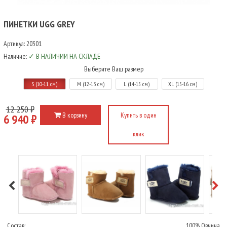
ПИНЕТКИ UGG GREY
Артикул:
20301
Наличие:
✓ В НАЛИЧИИ НА СКЛАДЕ
Выберите Ваш размер
S (10-11 см)
М (12-13 см)
L (14-15 cм)
ХL (15-16 cм)
12 250 ₽
В корзину
Купить в один
6 940 ₽
клик
Состав:
100% Овчина