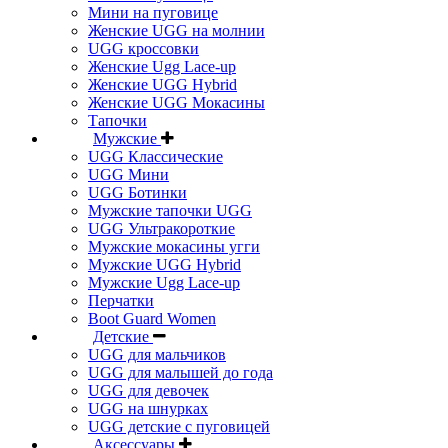
Мини на пуговице
Женские UGG на молнии
UGG кроссовки
Женские Ugg Lace-up
Женские UGG Hybrid
Женские UGG Мокасины
Тапочки
Мужские
UGG Классические
UGG Мини
UGG Ботинки
Мужские тапочки UGG
UGG Ультракороткие
Мужские мокасины угги
Мужские UGG Hybrid
Мужские Ugg Lace-up
Перчатки
Boot Guard Women
Детские
UGG для мальчиков
UGG для малышей до года
UGG для девочек
UGG на шнурках
UGG детские с пуговицей
Аксессуары