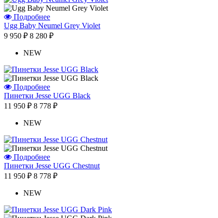
Отзыв от Людмилы
г.Севастополь
Подробнее
Отзыв от Жанны
Ugg Baby Neumel Grey Violet
г.Омск
9 950 ₽
8 280 ₽
Отзыв от Элины
г. Новосибирск
NEW
Антонина
г.Томск
Подробнее
Пинетки Jesse UGG Black
11 950 ₽
8 778 ₽
NEW
Подробнее
Пинетки Jesse UGG Chestnut
11 950 ₽
8 778 ₽
NEW