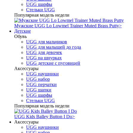
UGG шарфы
Стельки UGG
Популярная модель недели
Мужские UGG Lo Lowmel Trainer Muted Brass Putty
>
Детские
Обувь
UGG для мальчиков
UGG для малышей до года
UGG для девочек
UGG на шнурках
UGG детские с пуговицей
Аксессуары
UGG наушники
UGG набор
UGG перчатки
UGG шапки
UGG шарфы
Стельки UGG
Популярная модель недели
UGG Kids Balley Button I Do
>
Аксессуары
UGG наушники
UGG набор