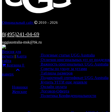
Официальный сайт
2010 - 2026
8(495)241-04-69
uggiaustralia-msk@bk.ru
Информация
Версия для
Полезные статьи UGG Australia
печати
|
Карта
Отличия оригинальных угг от подделок
сайта
Важность оригинальных UGG Australia
Корзина
0
Советы по уходу за уггами
Фильтр
Таблицы размеров
наверх
Подарочный сертификат UGG Australia
Каталог
Купить УГГИ еще дешевле
Онлайн оплата
Новинки
Договор-Оферта
Женские
Политика Конфиденциальности
Обратная связь
Разделы