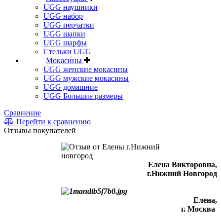
UGG наушники
UGG набор
UGG перчатки
UGG шапки
UGG шарфы
Стельки UGG
Мокасины
UGG женские мокасины
UGG мужские мокасины
UGG домашние
UGG Большие размеры
Сравнение
Перейти к сравнению
Отзывы покупателей
Елена Викторовна
,
г.Нижний Новгород
Елена,
г. Москва