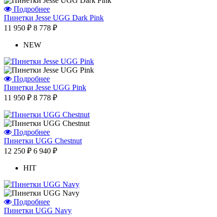
Подробнее
Пинетки Jesse UGG Dark Pink
11 950 ₽
8 778 ₽
Отзыв от Елены
г. Уфа
NEW
Отзыв от Нели
г.Ханты-Мансийск
Отзыв от Екатерины
г.Уссурийск
Подробнее
Отзыв от Кристины
Пинетки Jesse UGG Pink
г.Тверь
11 950 ₽
8 778 ₽
Отзыв от Анастасии
г.Сургут
Дмитрий
г.Баку
Подробнее
Отзыв от Юлии
Пинетки UGG Chestnut
г.Барнаул
12 250 ₽
6 940 ₽
HIT
Подробнее
Пинетки UGG Navy