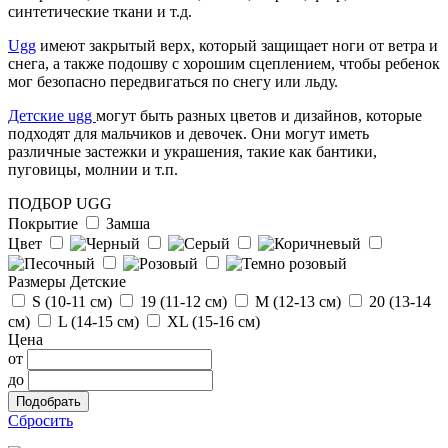
г.Москва
синтетические ткани и т.д.
Отзыв от Людмилы
Ugg
имеют закрытый верх, который защищает ноги от ветра и
г.Сургут
снега, а также подошву с хорошим сцеплением, чтобы ребенок
мог безопасно передвигаться по снегу или льду.
Отзыв от Натальи
Детские ugg
могут быть разных цветов и дизайнов, которые
г. Тюмень
подходят для мальчиков и девочек. Они могут иметь
различные застежки и украшения, такие как бантики,
пуговицы, молнии и т.п.
ПОДБОР UGG
Покрытие
Замша
Цвет
Размеры Детские
S (10-11 см)
19 (11-12 см)
М (12-13 см)
20 (13-14
см)
L (14-15 cм)
ХL (15-16 cм)
Цена
от
до
Сбросить