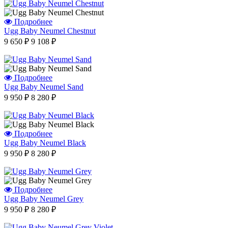
Подробнее
Отзыв от Юлии
Ugg Baby Neumel Chestnut
г.Калининград
9 650 ₽
9 108 ₽
Отзыв от Натальи Гладковой
г. Домодедово
Отзыв от Оксаны
г.Уфа
Подробнее
Отзыв от Юлии
Ugg Baby Neumel Sand
г.Минск
Отзыв от Марины Владимировны
9 950 ₽
8 280 ₽
г.Воронеж
Вера Сергеевна
г. Нальчик
Варвара
Подробнее
г.Воронеж
Ugg Baby Neumel Black
9 950 ₽
8 280 ₽
Айгуля Динаровна
г.Казань
Ашура Габибуллаевна
г.Нижний-Новгород
Подробнее
Виктор
Ugg Baby Neumel Grey
г.Санкт-Петербург
9 950 ₽
8 280 ₽
Отзыв от Елены
г.Уфа