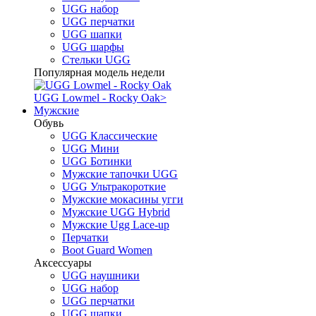
UGG набор
UGG перчатки
UGG шапки
UGG шарфы
Стельки UGG
Популярная модель недели
UGG Lowmel - Rocky Oak
>
Мужские
Обувь
UGG Классические
UGG Мини
UGG Ботинки
Мужские тапочки UGG
UGG Ультракороткие
Мужские мокасины угги
Мужские UGG Hybrid
Мужские Ugg Lace-up
Перчатки
Boot Guard Women
Аксессуары
UGG наушники
UGG набор
UGG перчатки
UGG шапки