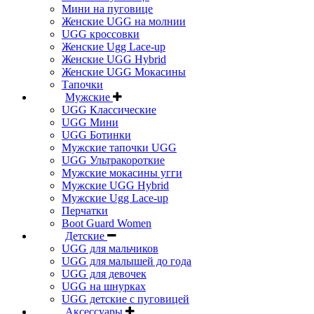
Мини на пуговице
Женские UGG на молнии
UGG кроссовки
Женские Ugg Lace-up
Женские UGG Hybrid
Женские UGG Мокасины
Тапочки
Мужские
UGG Классические
UGG Мини
UGG Ботинки
Мужские тапочки UGG
UGG Ультракороткие
Мужские мокасины угги
Мужские UGG Hybrid
Мужские Ugg Lace-up
Перчатки
Boot Guard Women
Детские
UGG для мальчиков
UGG для малышей до года
UGG для девочек
UGG на шнурках
UGG детские с пуговицей
Аксессуары