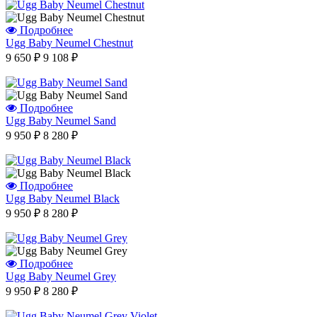
Подробнее
Отзыв от Юлии
Ugg Baby Neumel Chestnut
г.Калининград
9 650 ₽
9 108 ₽
Отзыв от Натальи Гладковой
г. Домодедово
Отзыв от Оксаны
г.Уфа
Подробнее
Отзыв от Юлии
Ugg Baby Neumel Sand
г.Минск
Отзыв от Марины Владимировны
9 950 ₽
8 280 ₽
г.Воронеж
Вера Сергеевна
г. Нальчик
Варвара
Подробнее
г.Воронеж
Ugg Baby Neumel Black
9 950 ₽
8 280 ₽
Айгуля Динаровна
г.Казань
Ашура Габибуллаевна
г.Нижний-Новгород
Подробнее
Виктор
Ugg Baby Neumel Grey
г.Санкт-Петербург
9 950 ₽
8 280 ₽
Отзыв от Елены
г.Уфа