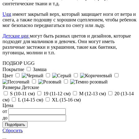
г.Москва
синтетические ткани и т.д.
Отзыв от Людмилы
Ugg
имеют закрытый верх, который защищает ноги от ветра и
г.Сургут
снега, а также подошву с хорошим сцеплением, чтобы ребенок
мог безопасно передвигаться по снегу или льду.
Отзыв от Натальи
Детские ugg
могут быть разных цветов и дизайнов, которые
г. Тюмень
подходят для мальчиков и девочек. Они могут иметь
различные застежки и украшения, такие как бантики,
пуговицы, молнии и т.п.
ПОДБОР UGG
Покрытие
Замша
Цвет
Размеры Детские
S (10-11 см)
19 (11-12 см)
М (12-13 см)
20 (13-14
см)
L (14-15 cм)
ХL (15-16 cм)
Цена
от
до
Сбросить