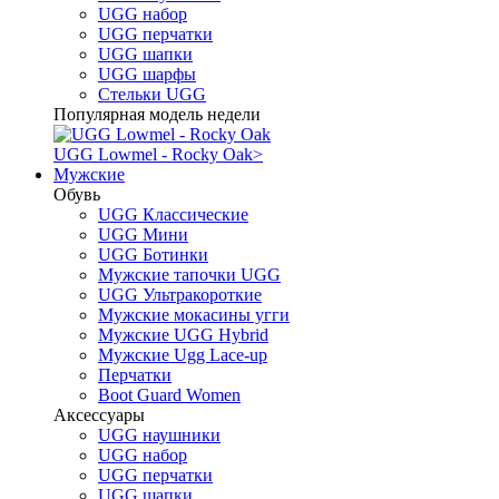
UGG набор
UGG перчатки
UGG шапки
UGG шарфы
Стельки UGG
Популярная модель недели
UGG Lowmel - Rocky Oak
>
Мужские
Обувь
UGG Классические
UGG Мини
UGG Ботинки
Мужские тапочки UGG
UGG Ультракороткие
Мужские мокасины угги
Мужские UGG Hybrid
Мужские Ugg Lace-up
Перчатки
Boot Guard Women
Аксессуары
UGG наушники
UGG набор
UGG перчатки
UGG шапки