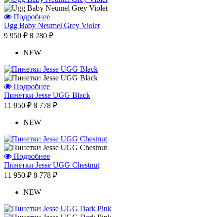
Отзыв от Людмилы
г.Севастополь
Подробнее
Отзыв от Жанны
Ugg Baby Neumel Grey Violet
г.Омск
9 950 ₽
8 280 ₽
Отзыв от Элины
г. Новосибирск
NEW
Антонина
г.Томск
Подробнее
Пинетки Jesse UGG Black
11 950 ₽
8 778 ₽
NEW
Подробнее
Пинетки Jesse UGG Chestnut
11 950 ₽
8 778 ₽
NEW