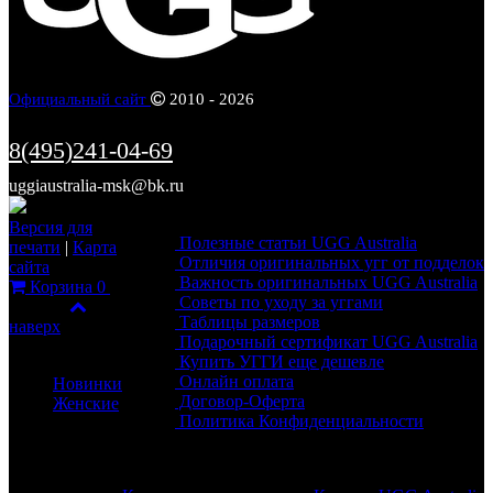
Официальный сайт
2010 - 2026
8(495)241-04-69
uggiaustralia-msk@bk.ru
Информация
Версия для
Полезные статьи UGG Australia
печати
|
Карта
Отличия оригинальных угг от подделок
сайта
Важность оригинальных UGG Australia
Корзина
0
Советы по уходу за уггами
Фильтр
Таблицы размеров
наверх
Подарочный сертификат UGG Australia
Каталог
Купить УГГИ еще дешевле
Онлайн оплата
Новинки
Договор-Оферта
Женские
Политика Конфиденциальности
Обратная связь
Разделы