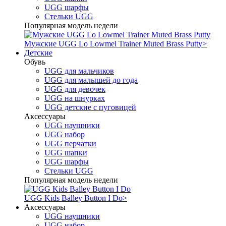
UGG шарфы
Стельки UGG
Популярная модель недели
Мужские UGG Lo Lowmel Trainer Muted Brass Putty
>
Детские
Обувь
UGG для мальчиков
UGG для малышей до года
UGG для девочек
UGG на шнурках
UGG детские с пуговицей
Аксессуары
UGG наушники
UGG набор
UGG перчатки
UGG шапки
UGG шарфы
Стельки UGG
Популярная модель недели
UGG Kids Balley Button I Do
>
Аксессуары
UGG наушники
UGG набор