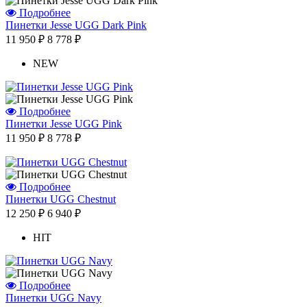
Подробнее
Пинетки Jesse UGG Dark Pink
11 950 ₽
8 778 ₽
Отзыв от Елены
г. Уфа
NEW
Отзыв от Нели
г.Ханты-Мансийск
Отзыв от Екатерины
г.Уссурийск
Подробнее
Отзыв от Кристины
Пинетки Jesse UGG Pink
г.Тверь
11 950 ₽
8 778 ₽
Отзыв от Анастасии
г.Сургут
Дмитрий
г.Баку
Подробнее
Отзыв от Юлии
Пинетки UGG Chestnut
г.Барнаул
12 250 ₽
6 940 ₽
HIT
Подробнее
Пинетки UGG Navy