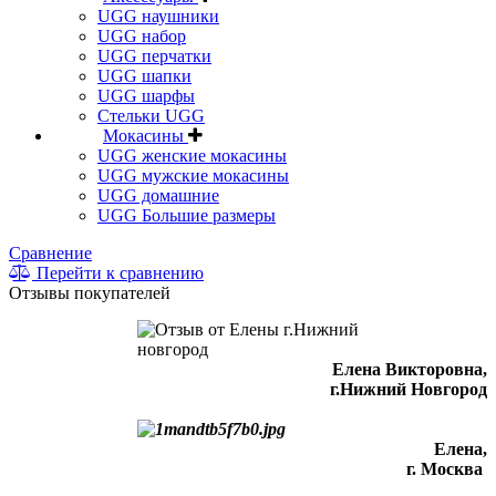
UGG наушники
UGG набор
UGG перчатки
UGG шапки
UGG шарфы
Стельки UGG
Мокасины
UGG женские мокасины
UGG мужские мокасины
UGG домашние
UGG Большие размеры
Сравнение
Перейти к сравнению
Отзывы покупателей
Елена Викторовна
,
г.Нижний Новгород
Елена,
г. Москва