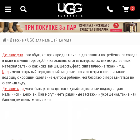
0
Детские
UGG для малышей до года
Детские угги
- это обувь, которая предназначена для защиты ног ребенка от холода
и влаги в зимний период. Они изготавливаются из натуральных или искусственных
материалов, таких как кожа, замша, шерсть, фетр, синтетические ткани и т.д.
Ugg
имеют закрытый верх, который защищает ноги от ветра и снега, а также
подошву с хорошим сцеплением, чтобы ребенок мог безопасно передвигаться по
снегу или льду.
Детские ugg
могут быть разных цветов и дизайнов, которые подходят для
мальчиков и девочек. Они могут иметь различные застежки и украшения, такие как
бантики, пуговицы, молнии и т.п.