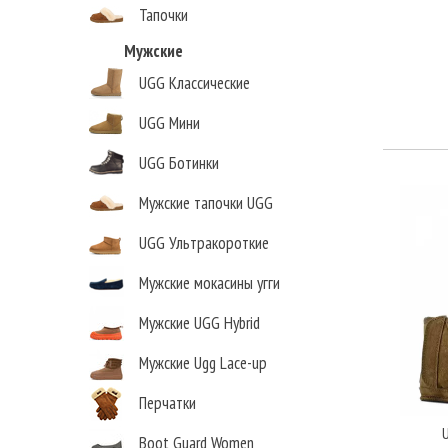
Тапочки
Мужские
UGG Классические
UGG Мини
UGG Ботинки
Мужские тапочки UGG
UGG Ультракороткие
Мужские мокасины угги
Мужские UGG Hybrid
Мужские Ugg Lace-up
Перчатки
Boot Guard Women