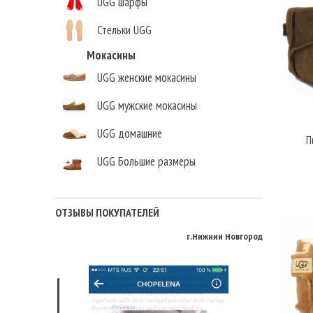
UGG шарфы
Стельки UGG
Мокасины
UGG женские мокасины
UGG мужские мокасины
UGG домашние
П
UGG Большие размеры
Елена Викторовна
,
г.Нижний Новгород
ОТЗЫВЫ ПОКУПАТЕЛЕЙ