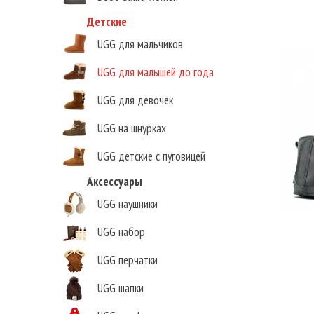
Детские
UGG для мальчиков
UGG для малышей до года
UGG для девочек
UGG на шнурках
UGG детские с пуговицей
Аксессуары
UGG наушники
UGG набор
UGG перчатки
UGG шапки