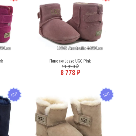
nk
Пинетки Jesse UGG Pink
Подробнее
11 950 ₽
8 778 ₽
HIT
HIT