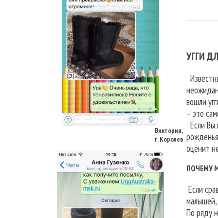
УГГИ Д
Известны
неожидан
вошли угг
Виктория,
– это сам
г. Королев
Если Вы н
рожденья.
оценит не
ПОЧЕМУ 
Если срав
малышей, 
По ряду н