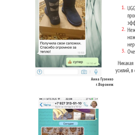
UGG
про
эфф
Неж
нож
нер
Оче
Никакая д
Анна Гузенко
усилий, в
г.Воронеж