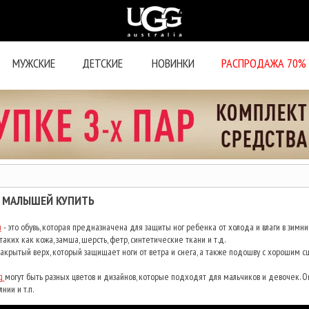
МУЖСКИЕ
ДЕТСКИЕ
НОВИНКИ
РАСПРОДАЖА 70%
 МАЛЫШЕЙ КУПИТЬ
и
- это обувь, которая предназначена для защиты ног ребенка от холода и влаги в зимни
таких как кожа, замша, шерсть, фетр, синтетические ткани и т.д.
крытый верх, который защищает ноги от ветра и снега, а также подошву с хорошим с
g
могут быть разных цветов и дизайнов, которые подходят для мальчиков и девочек. О
нии и т.п.