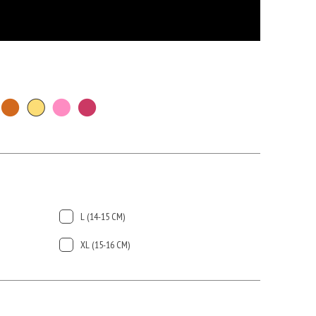
L (14-15 CМ)
ХL (15-16 CМ)