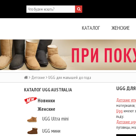
КАТАЛОГ
ЖЕНСКИЕ
Детские
UGG для малышей до года
UGG ДЛЯ
КАТАЛОГ UGG AUSTRALIA
Новинки
Детские угг
материалов, 
Женские
Ugg
имеют за
льду.
UGG Ultra mini
Детские ug
пуговицы, мол
UGG мини