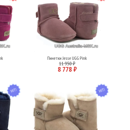
nk
Пинетки Jesse UGG Pink
Подробнее
11 950 ₽
8 778 ₽
HIT
HIT