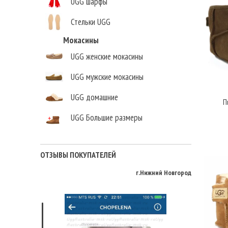
UGG шарфы
Стельки UGG
Мокасины
UGG женские мокасины
UGG мужские мокасины
UGG домашние
П
UGG Большие размеры
Елена Викторовна
,
г.Нижний Новгород
ОТЗЫВЫ ПОКУПАТЕЛЕЙ