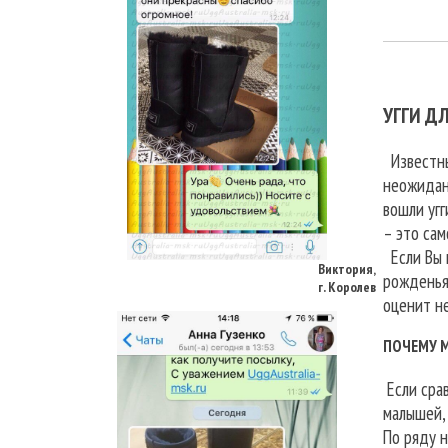
УГГИ Д
Известны
неожидан
вошли угг
Виктория,
– это сам
г. Королев
Если Вы н
рожденья.
оценит не
ПОЧЕМУ 
Если срав
малышей, 
По ряду н