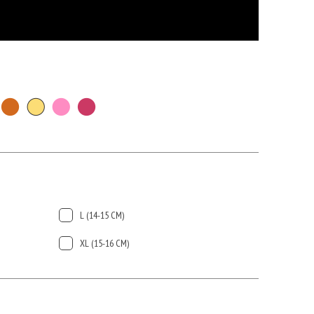
L (14-15 CМ)
ХL (15-16 CМ)