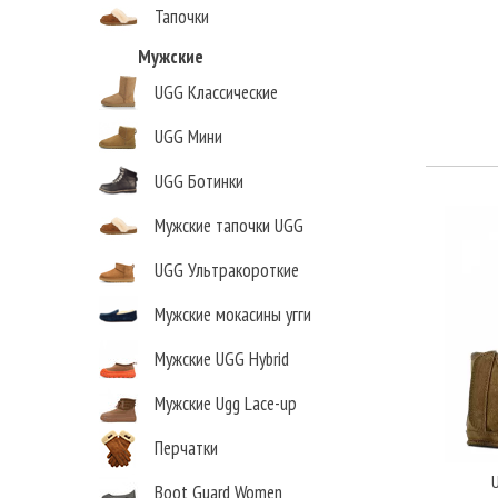
Тапочки
Мужские
UGG Классические
UGG Мини
UGG Ботинки
Мужские тапочки UGG
UGG Ультракороткие
Мужские мокасины угги
Мужские UGG Hybrid
Мужские Ugg Lace-up
Перчатки
Boot Guard Women