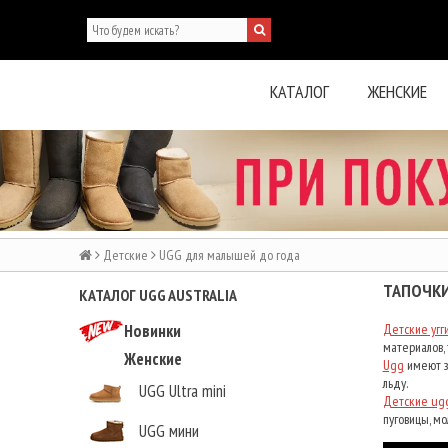
КАТАЛОГ
ЖЕНСКИЕ
Детские
UGG для малышей до года
ТАПОЧКИ
КАТАЛОГ UGG AUSTRALIA
Новинки
Детские угг
материалов, 
Женские
Ugg
имеют за
льду.
UGG Ultra mini
Детские ug
пуговицы, мол
UGG мини