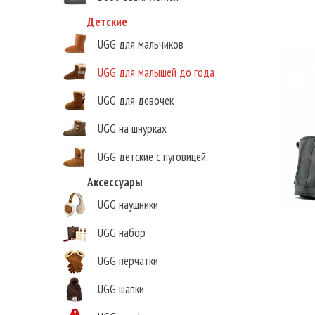
Детские
UGG для мальчиков
UGG для малышей до года
UGG для девочек
UGG на шнурках
UGG детские с пуговицей
Аксессуары
UGG наушники
UGG набор
UGG перчатки
UGG шапки