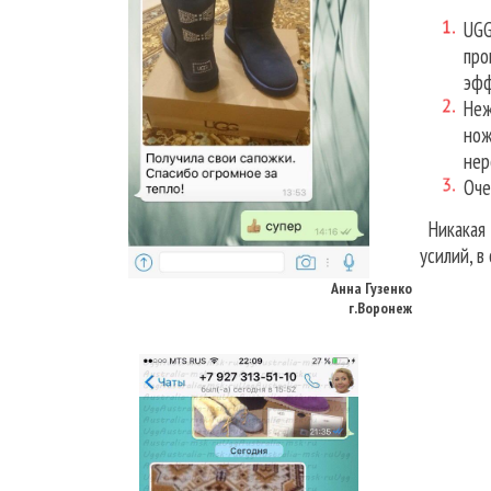
UGG
про
эфф
Неж
нож
нер
Оче
Никакая д
Анна Гузенко
усилий, в
г.Воронеж