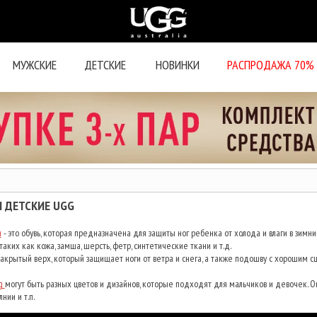
МУЖСКИЕ
ДЕТСКИЕ
НОВИНКИ
РАСПРОДАЖА 70%
 ДЕТСКИЕ UGG
и
- это обувь, которая предназначена для защиты ног ребенка от холода и влаги в зимни
таких как кожа, замша, шерсть, фетр, синтетические ткани и т.д.
крытый верх, который защищает ноги от ветра и снега, а также подошву с хорошим с
g
могут быть разных цветов и дизайнов, которые подходят для мальчиков и девочек. О
нии и т.п.