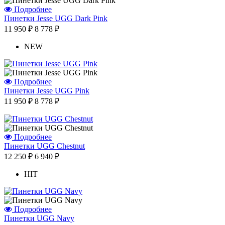
Подробнее
Пинетки Jesse UGG Dark Pink
11 950 ₽
8 778 ₽
Отзыв от Елены
г. Уфа
NEW
Отзыв от Нели
г.Ханты-Мансийск
Отзыв от Екатерины
г.Уссурийск
Подробнее
Отзыв от Кристины
Пинетки Jesse UGG Pink
г.Тверь
11 950 ₽
8 778 ₽
Отзыв от Анастасии
г.Сургут
Дмитрий
г.Баку
Подробнее
Отзыв от Юлии
Пинетки UGG Chestnut
г.Барнаул
12 250 ₽
6 940 ₽
HIT
Подробнее
Пинетки UGG Navy