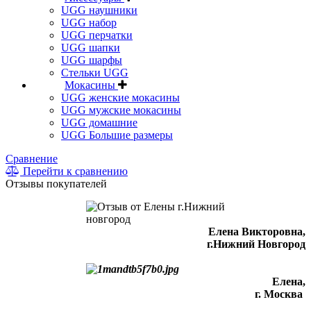
UGG наушники
UGG набор
UGG перчатки
UGG шапки
UGG шарфы
Стельки UGG
Мокасины
UGG женские мокасины
UGG мужские мокасины
UGG домашние
UGG Большие размеры
Сравнение
Перейти к сравнению
Отзывы покупателей
Елена Викторовна
,
г.Нижний Новгород
Елена,
г. Москва