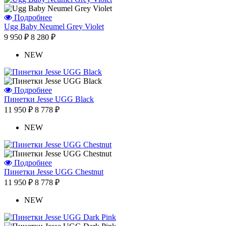
Отзыв от Людмилы
г.Севастополь
Подробнее
Отзыв от Жанны
Ugg Baby Neumel Grey Violet
г.Омск
9 950 ₽
8 280 ₽
Отзыв от Элины
г. Новосибирск
NEW
Антонина
г.Томск
Подробнее
Пинетки Jesse UGG Black
11 950 ₽
8 778 ₽
NEW
Подробнее
Пинетки Jesse UGG Chestnut
11 950 ₽
8 778 ₽
NEW