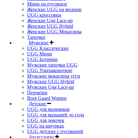
Мини на пуговице
Женские UGG на молнии
UGG кроссовки
Женские Ugg Lace-up
Женские UGG Hybrid
Женские UGG Мокасины
Тапочки
Мужские
UGG Классические
UGG Мини
UGG Ботинки
Мужские тапочки UGG
UGG Ультракороткие
Мужские мокасины угги
Мужские UGG Hybrid
Мужские Ugg Lace-up
Перчатки
Boot Guard Women
Детские
UGG для мальчиков
UGG для малышей до года
UGG для девочек
UGG на шнурках
UGG детские с пуговицей
Аксессуары