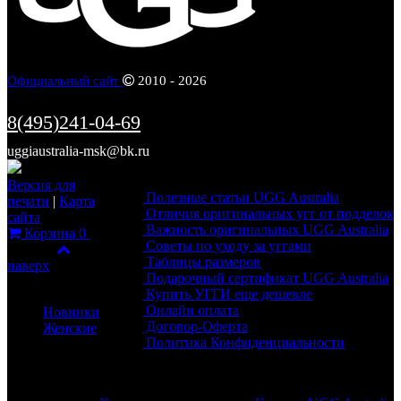
Официальный сайт
2010 - 2026
8(495)241-04-69
uggiaustralia-msk@bk.ru
Информация
Версия для
Полезные статьи UGG Australia
печати
|
Карта
Отличия оригинальных угг от подделок
сайта
Важность оригинальных UGG Australia
Корзина
0
Советы по уходу за уггами
Фильтр
Таблицы размеров
наверх
Подарочный сертификат UGG Australia
Каталог
Купить УГГИ еще дешевле
Онлайн оплата
Новинки
Договор-Оферта
Женские
Политика Конфиденциальности
Обратная связь
Разделы