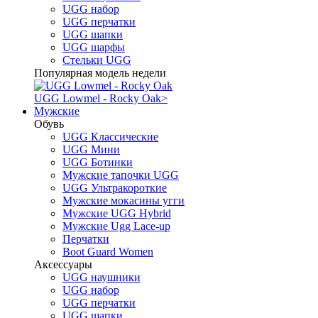
UGG набор
UGG перчатки
UGG шапки
UGG шарфы
Стельки UGG
Популярная модель недели
UGG Lowmel - Rocky Oak
>
Мужские
Обувь
UGG Классические
UGG Мини
UGG Ботинки
Мужские тапочки UGG
UGG Ультракороткие
Мужские мокасины угги
Мужские UGG Hybrid
Мужские Ugg Lace-up
Перчатки
Boot Guard Women
Аксессуары
UGG наушники
UGG набор
UGG перчатки
UGG шапки