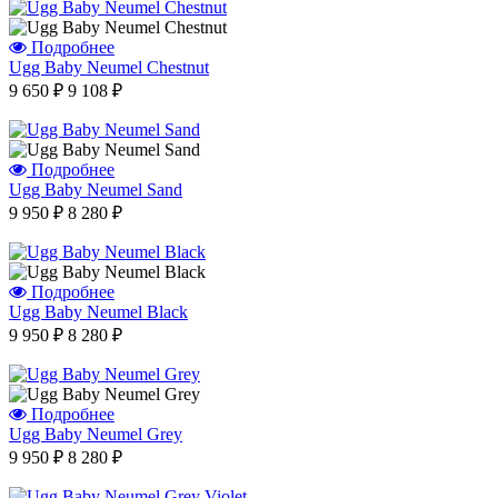
Подробнее
Отзыв от Юлии
Ugg Baby Neumel Chestnut
г.Калининград
9 650 ₽
9 108 ₽
Отзыв от Натальи Гладковой
г. Домодедово
Отзыв от Оксаны
г.Уфа
Подробнее
Отзыв от Юлии
Ugg Baby Neumel Sand
г.Минск
Отзыв от Марины Владимировны
9 950 ₽
8 280 ₽
г.Воронеж
Вера Сергеевна
г. Нальчик
Варвара
Подробнее
г.Воронеж
Ugg Baby Neumel Black
9 950 ₽
8 280 ₽
Айгуля Динаровна
г.Казань
Ашура Габибуллаевна
г.Нижний-Новгород
Подробнее
Виктор
Ugg Baby Neumel Grey
г.Санкт-Петербург
9 950 ₽
8 280 ₽
Отзыв от Елены
г.Уфа