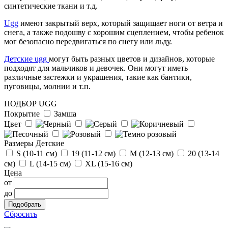
г.Москва
синтетические ткани и т.д.
Отзыв от Людмилы
Ugg
имеют закрытый верх, который защищает ноги от ветра и
г.Сургут
снега, а также подошву с хорошим сцеплением, чтобы ребенок
мог безопасно передвигаться по снегу или льду.
Отзыв от Натальи
Детские ugg
могут быть разных цветов и дизайнов, которые
г. Тюмень
подходят для мальчиков и девочек. Они могут иметь
различные застежки и украшения, такие как бантики,
пуговицы, молнии и т.п.
ПОДБОР UGG
Покрытие
Замша
Цвет
Размеры Детские
S (10-11 см)
19 (11-12 см)
М (12-13 см)
20 (13-14
см)
L (14-15 cм)
ХL (15-16 cм)
Цена
от
до
Сбросить