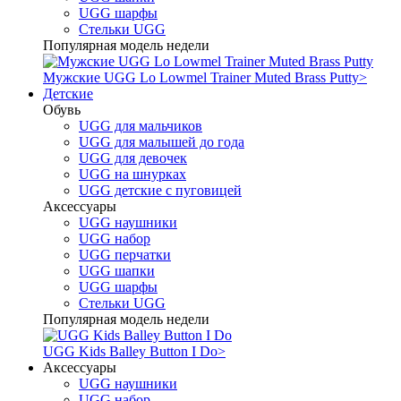
UGG шарфы
Стельки UGG
Популярная модель недели
Мужские UGG Lo Lowmel Trainer Muted Brass Putty
>
Детские
Обувь
UGG для мальчиков
UGG для малышей до года
UGG для девочек
UGG на шнурках
UGG детские с пуговицей
Аксессуары
UGG наушники
UGG набор
UGG перчатки
UGG шапки
UGG шарфы
Стельки UGG
Популярная модель недели
UGG Kids Balley Button I Do
>
Аксессуары
UGG наушники
UGG набор