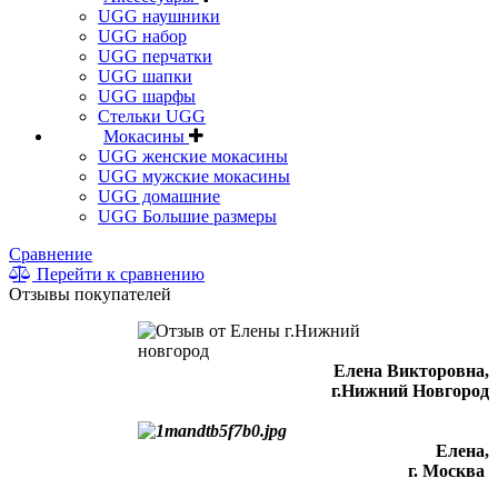
UGG наушники
UGG набор
UGG перчатки
UGG шапки
UGG шарфы
Стельки UGG
Мокасины
UGG женские мокасины
UGG мужские мокасины
UGG домашние
UGG Большие размеры
Сравнение
Перейти к сравнению
Отзывы покупателей
Елена Викторовна
,
г.Нижний Новгород
Елена,
г. Москва