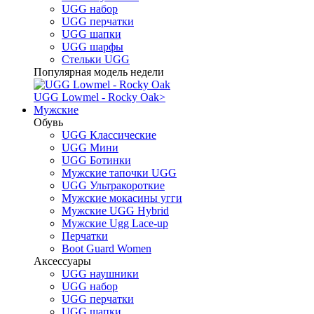
UGG набор
UGG перчатки
UGG шапки
UGG шарфы
Стельки UGG
Популярная модель недели
UGG Lowmel - Rocky Oak
>
Мужские
Обувь
UGG Классические
UGG Мини
UGG Ботинки
Мужские тапочки UGG
UGG Ультракороткие
Мужские мокасины угги
Мужские UGG Hybrid
Мужские Ugg Lace-up
Перчатки
Boot Guard Women
Аксессуары
UGG наушники
UGG набор
UGG перчатки
UGG шапки