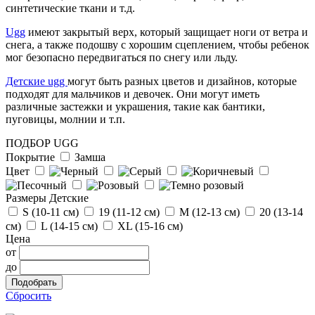
г.Москва
синтетические ткани и т.д.
Отзыв от Людмилы
Ugg
имеют закрытый верх, который защищает ноги от ветра и
г.Сургут
снега, а также подошву с хорошим сцеплением, чтобы ребенок
мог безопасно передвигаться по снегу или льду.
Отзыв от Натальи
Детские ugg
могут быть разных цветов и дизайнов, которые
г. Тюмень
подходят для мальчиков и девочек. Они могут иметь
различные застежки и украшения, такие как бантики,
пуговицы, молнии и т.п.
ПОДБОР UGG
Покрытие
Замша
Цвет
Размеры Детские
S (10-11 см)
19 (11-12 см)
М (12-13 см)
20 (13-14
см)
L (14-15 cм)
ХL (15-16 cм)
Цена
от
до
Сбросить