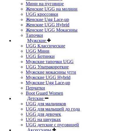
Мини на пуговице
Женские UGG на молнии
UGG кроссовки
Женские Ugg Lace-up
Женские UGG Hybrid
Женские UGG Мокасины
Тапочки
Мужские
UGG Классические
UGG Мини
UGG Ботинки
Мужские тапочки UGG
UGG Ультракороткие
Мужские мокасины угги
Мужские UGG Hybrid
Мужские Ugg Lace-up
Перчатки
Boot Guard Women
Детские
UGG для мальчиков
UGG для малышей до года
UGG для девочек
UGG на шнурках
UGG детские с пуговицей
Аксессуары