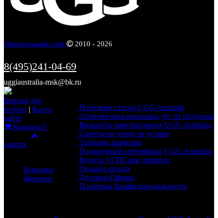
Официальный сайт
2010 - 2026
8(495)241-04-69
uggiaustralia-msk@bk.ru
Информация
Версия для
Полезные статьи UGG Australia
печати
|
Карта
Отличия оригинальных угг от подделок
сайта
Важность оригинальных UGG Australia
Корзина
0
Советы по уходу за уггами
Фильтр
Таблицы размеров
наверх
Подарочный сертификат UGG Australia
Каталог
Купить УГГИ еще дешевле
Онлайн оплата
Новинки
Договор-Оферта
Женские
Политика Конфиденциальности
Обратная связь
Разделы