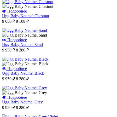
Подробнее
Отзыв от Юлии
Ugg Baby Neumel Chestnut
г.Калининград
9 650 ₽
9 108 ₽
Отзыв от Натальи Гладковой
г. Домодедово
Отзыв от Оксаны
г.Уфа
Подробнее
Отзыв от Юлии
Ugg Baby Neumel Sand
г.Минск
Отзыв от Марины Владимировны
9 950 ₽
8 280 ₽
г.Воронеж
Вера Сергеевна
г. Нальчик
Варвара
Подробнее
г.Воронеж
Ugg Baby Neumel Black
9 950 ₽
8 280 ₽
Айгуля Динаровна
г.Казань
Ашура Габибуллаевна
г.Нижний-Новгород
Подробнее
Виктор
Ugg Baby Neumel Grey
г.Санкт-Петербург
9 950 ₽
8 280 ₽
Отзыв от Елены
г.Уфа