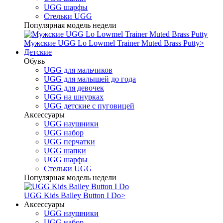
UGG шарфы
Стельки UGG
Популярная модель недели
Мужские UGG Lo Lowmel Trainer Muted Brass Putty
>
Детские
Обувь
UGG для мальчиков
UGG для малышей до года
UGG для девочек
UGG на шнурках
UGG детские с пуговицей
Аксессуары
UGG наушники
UGG набор
UGG перчатки
UGG шапки
UGG шарфы
Стельки UGG
Популярная модель недели
UGG Kids Balley Button I Do
>
Аксессуары
UGG наушники
UGG набор