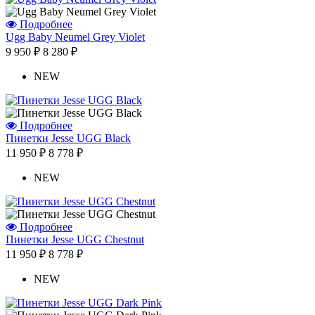
Отзыв от Людмилы
г.Севастополь
Подробнее
Отзыв от Жанны
Ugg Baby Neumel Grey Violet
г.Омск
9 950 ₽
8 280 ₽
Отзыв от Элины
г. Новосибирск
NEW
Антонина
г.Томск
Подробнее
Пинетки Jesse UGG Black
11 950 ₽
8 778 ₽
NEW
Подробнее
Пинетки Jesse UGG Chestnut
11 950 ₽
8 778 ₽
NEW