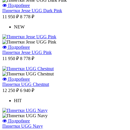
Подробнее
Пинетки Jesse UGG Dark Pink
11 950 ₽
8 778 ₽
Отзыв от Елены
г. Уфа
NEW
Отзыв от Нели
г.Ханты-Мансийск
Отзыв от Екатерины
г.Уссурийск
Подробнее
Отзыв от Кристины
Пинетки Jesse UGG Pink
г.Тверь
11 950 ₽
8 778 ₽
Отзыв от Анастасии
г.Сургут
Дмитрий
г.Баку
Подробнее
Отзыв от Юлии
Пинетки UGG Chestnut
г.Барнаул
12 250 ₽
6 940 ₽
HIT
Подробнее
Пинетки UGG Navy