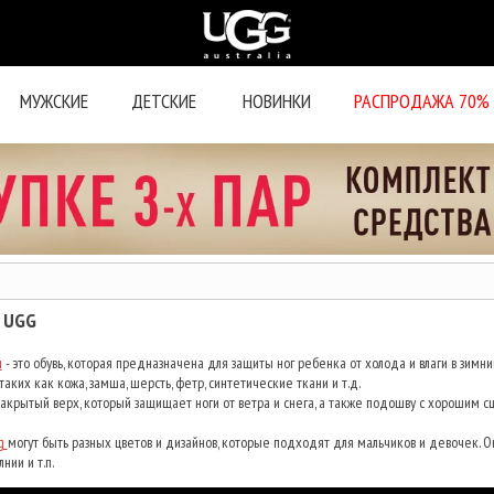
МУЖСКИЕ
ДЕТСКИЕ
НОВИНКИ
РАСПРОДАЖА 70%
 UGG
и
- это обувь, которая предназначена для защиты ног ребенка от холода и влаги в зимни
таких как кожа, замша, шерсть, фетр, синтетические ткани и т.д.
крытый верх, который защищает ноги от ветра и снега, а также подошву с хорошим с
g
могут быть разных цветов и дизайнов, которые подходят для мальчиков и девочек. О
нии и т.п.