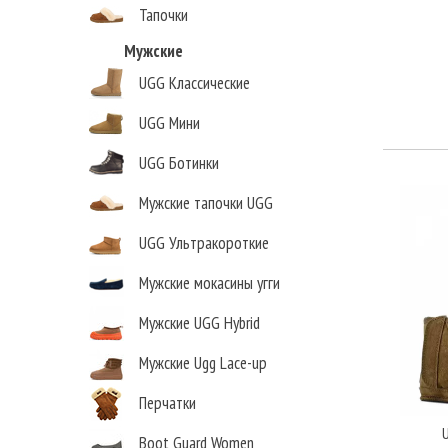
Тапочки
Мужские
UGG Классические
UGG Мини
UGG Ботинки
Мужские тапочки UGG
UGG Ультракороткие
Мужские мокасины угги
Мужские UGG Hybrid
Мужские Ugg Lace-up
Перчатки
Boot Guard Women