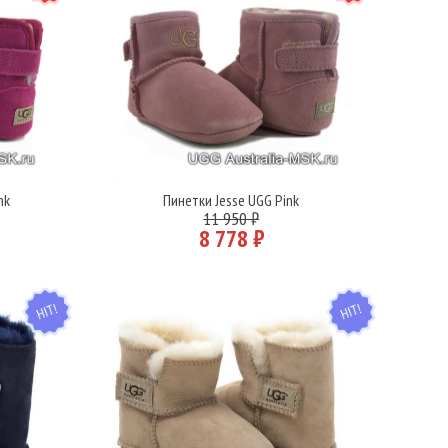
nk
Пинетки Jesse UGG Pink
Подробнее
11 950 ₽
8 778 ₽
HIT
HIT