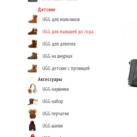
Детские
UGG для мальчиков
UGG для малышей до года
UGG для девочек
UGG на шнурках
UGG детские с пуговицей
Аксессуары
UGG наушники
UGG набор
UGG перчатки
UGG шапки