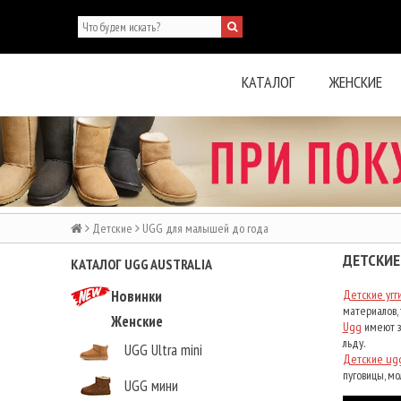
КАТАЛОГ
ЖЕНСКИЕ
Детские
UGG для малышей до года
ДЕТСКИЕ
КАТАЛОГ UGG AUSTRALIA
Новинки
Детские угг
материалов, 
Женские
Ugg
имеют за
льду.
UGG Ultra mini
Детские ug
пуговицы, мол
UGG мини