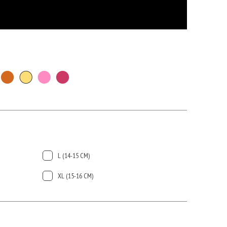
L (14-15 CМ)
ХL (15-16 CМ)