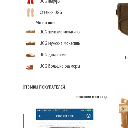
UGG шарфы
Стельки UGG
Мокасины
UGG женские мокасины
UGG мужские мокасины
UGG домашние
П
UGG Большие размеры
Елена Викторовна
,
г.Нижний Новгород
ОТЗЫВЫ ПОКУПАТЕЛЕЙ