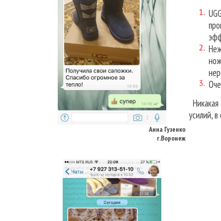
UGG
про
эфф
Неж
нож
нер
Оче
Никакая д
Анна Гузенко
усилий, в
г.Воронеж