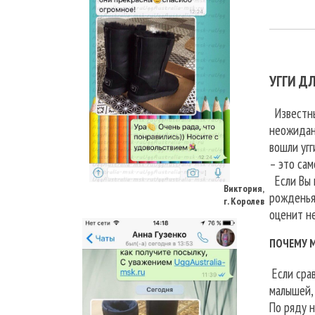
УГГИ Д
Известны
неожидан
вошли угг
Виктория,
– это сам
г. Королев
Если Вы н
рожденья.
оценит не
ПОЧЕМУ 
Если срав
малышей, 
По ряду н