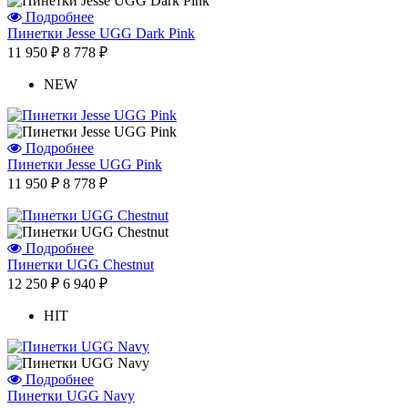
Подробнее
Пинетки Jesse UGG Dark Pink
11 950 ₽
8 778 ₽
Отзыв от Елены
г. Уфа
NEW
Отзыв от Нели
г.Ханты-Мансийск
Отзыв от Екатерины
г.Уссурийск
Подробнее
Отзыв от Кристины
Пинетки Jesse UGG Pink
г.Тверь
11 950 ₽
8 778 ₽
Отзыв от Анастасии
г.Сургут
Дмитрий
г.Баку
Подробнее
Отзыв от Юлии
Пинетки UGG Chestnut
г.Барнаул
12 250 ₽
6 940 ₽
HIT
Подробнее
Пинетки UGG Navy