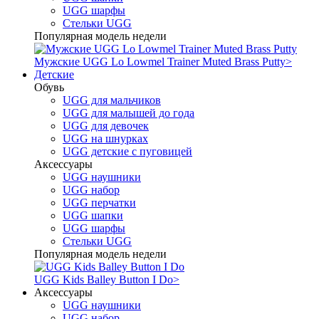
UGG шарфы
Стельки UGG
Популярная модель недели
Мужские UGG Lo Lowmel Trainer Muted Brass Putty
>
Детские
Обувь
UGG для мальчиков
UGG для малышей до года
UGG для девочек
UGG на шнурках
UGG детские с пуговицей
Аксессуары
UGG наушники
UGG набор
UGG перчатки
UGG шапки
UGG шарфы
Стельки UGG
Популярная модель недели
UGG Kids Balley Button I Do
>
Аксессуары
UGG наушники
UGG набор