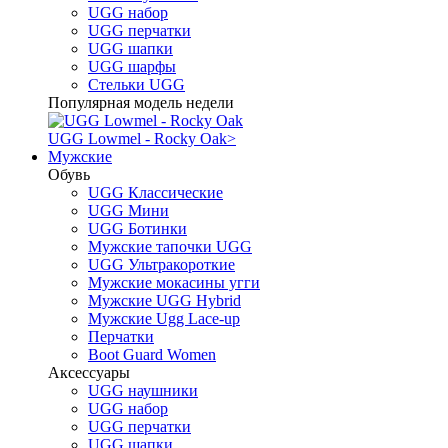
UGG набор
UGG перчатки
UGG шапки
UGG шарфы
Стельки UGG
Популярная модель недели
UGG Lowmel - Rocky Oak
>
Мужские
Обувь
UGG Классические
UGG Мини
UGG Ботинки
Мужские тапочки UGG
UGG Ультракороткие
Мужские мокасины угги
Мужские UGG Hybrid
Мужские Ugg Lace-up
Перчатки
Boot Guard Women
Аксессуары
UGG наушники
UGG набор
UGG перчатки
UGG шапки