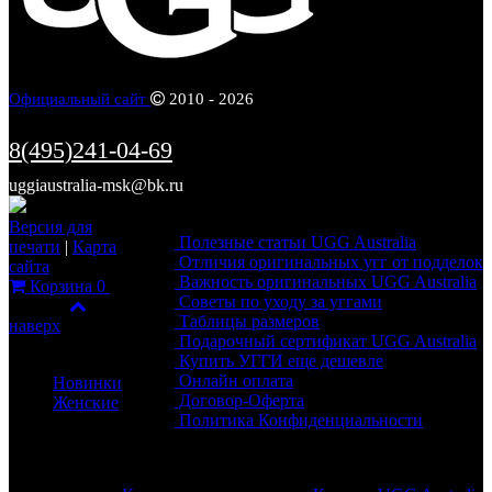
Официальный сайт
2010 - 2026
8(495)241-04-69
uggiaustralia-msk@bk.ru
Информация
Версия для
Полезные статьи UGG Australia
печати
|
Карта
Отличия оригинальных угг от подделок
сайта
Важность оригинальных UGG Australia
Корзина
0
Советы по уходу за уггами
Фильтр
Таблицы размеров
наверх
Подарочный сертификат UGG Australia
Каталог
Купить УГГИ еще дешевле
Онлайн оплата
Новинки
Договор-Оферта
Женские
Политика Конфиденциальности
Обратная связь
Разделы