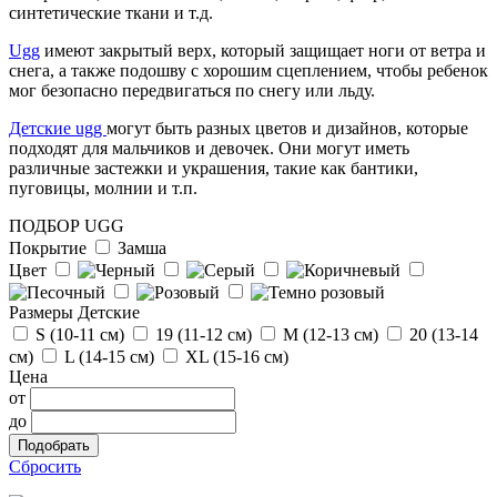
г.Москва
синтетические ткани и т.д.
Отзыв от Людмилы
Ugg
имеют закрытый верх, который защищает ноги от ветра и
г.Сургут
снега, а также подошву с хорошим сцеплением, чтобы ребенок
мог безопасно передвигаться по снегу или льду.
Отзыв от Натальи
Детские ugg
могут быть разных цветов и дизайнов, которые
г. Тюмень
подходят для мальчиков и девочек. Они могут иметь
различные застежки и украшения, такие как бантики,
пуговицы, молнии и т.п.
ПОДБОР UGG
Покрытие
Замша
Цвет
Размеры Детские
S (10-11 см)
19 (11-12 см)
М (12-13 см)
20 (13-14
см)
L (14-15 cм)
ХL (15-16 cм)
Цена
от
до
Сбросить