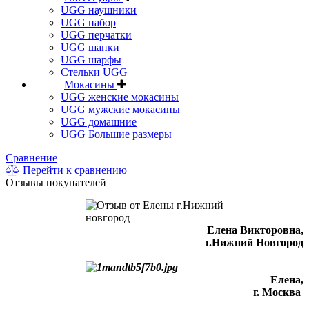
UGG наушники
UGG набор
UGG перчатки
UGG шапки
UGG шарфы
Стельки UGG
Мокасины
UGG женские мокасины
UGG мужские мокасины
UGG домашние
UGG Большие размеры
Сравнение
Перейти к сравнению
Отзывы покупателей
Елена Викторовна
,
г.Нижний Новгород
Елена,
г. Москва