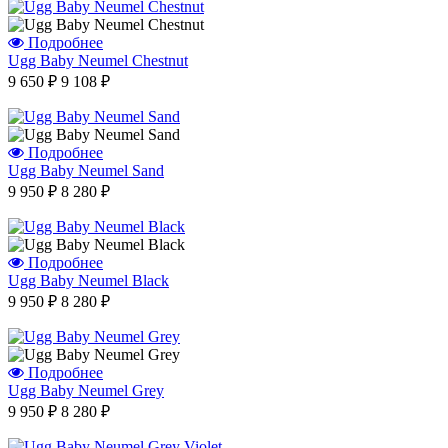
Подробнее
Отзыв от Юлии
Ugg Baby Neumel Chestnut
г.Калининград
9 650 ₽
9 108 ₽
Отзыв от Натальи Гладковой
г. Домодедово
Отзыв от Оксаны
г.Уфа
Подробнее
Отзыв от Юлии
Ugg Baby Neumel Sand
г.Минск
Отзыв от Марины Владимировны
9 950 ₽
8 280 ₽
г.Воронеж
Вера Сергеевна
г. Нальчик
Варвара
Подробнее
г.Воронеж
Ugg Baby Neumel Black
9 950 ₽
8 280 ₽
Айгуля Динаровна
г.Казань
Ашура Габибуллаевна
г.Нижний-Новгород
Подробнее
Виктор
Ugg Baby Neumel Grey
г.Санкт-Петербург
9 950 ₽
8 280 ₽
Отзыв от Елены
г.Уфа