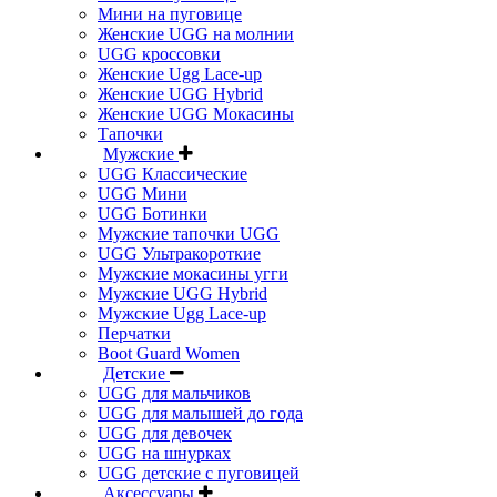
Мини на пуговице
Женские UGG на молнии
UGG кроссовки
Женские Ugg Lace-up
Женские UGG Hybrid
Женские UGG Мокасины
Тапочки
Мужские
UGG Классические
UGG Мини
UGG Ботинки
Мужские тапочки UGG
UGG Ультракороткие
Мужские мокасины угги
Мужские UGG Hybrid
Мужские Ugg Lace-up
Перчатки
Boot Guard Women
Детские
UGG для мальчиков
UGG для малышей до года
UGG для девочек
UGG на шнурках
UGG детские с пуговицей
Аксессуары