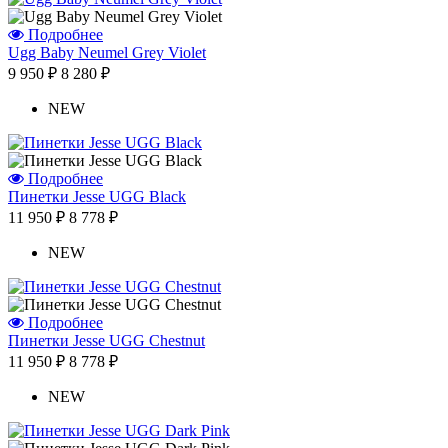
Отзыв от Людмилы
г.Севастополь
Подробнее
Отзыв от Жанны
Ugg Baby Neumel Grey Violet
г.Омск
9 950 ₽
8 280 ₽
Отзыв от Элины
г. Новосибирск
NEW
Антонина
г.Томск
Подробнее
Пинетки Jesse UGG Black
11 950 ₽
8 778 ₽
NEW
Подробнее
Пинетки Jesse UGG Chestnut
11 950 ₽
8 778 ₽
NEW