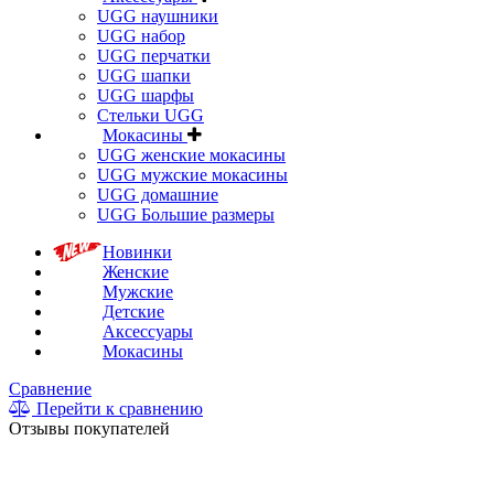
UGG наушники
UGG набор
UGG перчатки
UGG шапки
UGG шарфы
Стельки UGG
Мокасины
UGG женские мокасины
UGG мужские мокасины
UGG домашние
UGG Большие размеры
Новинки
Женские
Мужские
Детские
Аксессуары
Мокасины
Сравнение
Перейти к сравнению
Отзывы покупателей