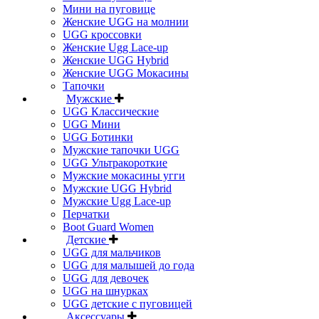
Мини на пуговице
Женские UGG на молнии
UGG кроссовки
Женские Ugg Lace-up
Женские UGG Hybrid
Женские UGG Мокасины
Тапочки
Мужские
UGG Классические
UGG Мини
UGG Ботинки
Мужские тапочки UGG
UGG Ультракороткие
Мужские мокасины угги
Мужские UGG Hybrid
Мужские Ugg Lace-up
Перчатки
Boot Guard Women
Детские
UGG для мальчиков
UGG для малышей до года
UGG для девочек
UGG на шнурках
UGG детские с пуговицей
Аксессуары