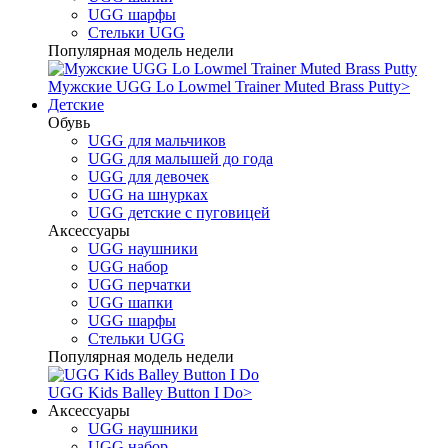
UGG шарфы
Стельки UGG
Популярная модель недели
Мужские UGG Lo Lowmel Trainer Muted Brass Putty
>
Детские
Обувь
UGG для мальчиков
UGG для малышей до года
UGG для девочек
UGG на шнурках
UGG детские с пуговицей
Аксессуары
UGG наушники
UGG набор
UGG перчатки
UGG шапки
UGG шарфы
Стельки UGG
Популярная модель недели
UGG Kids Balley Button I Do
>
Аксессуары
UGG наушники
UGG набор