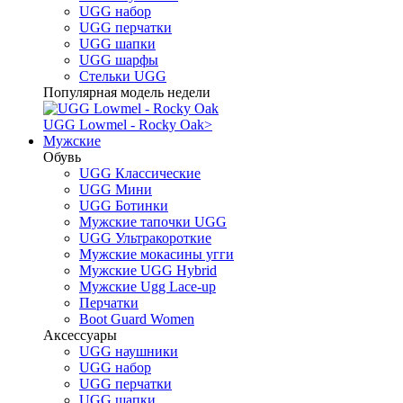
UGG набор
UGG перчатки
UGG шапки
UGG шарфы
Стельки UGG
Популярная модель недели
UGG Lowmel - Rocky Oak
>
Мужские
Обувь
UGG Классические
UGG Мини
UGG Ботинки
Мужские тапочки UGG
UGG Ультракороткие
Мужские мокасины угги
Мужские UGG Hybrid
Мужские Ugg Lace-up
Перчатки
Boot Guard Women
Аксессуары
UGG наушники
UGG набор
UGG перчатки
UGG шапки