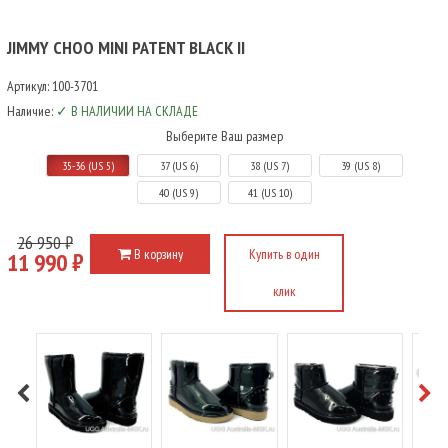
JIMMY CHOO MINI PATENT BLACK II
Артикул:
100-3701
Наличие:
✓ В НАЛИЧИИ НА СКЛАДЕ
Выберите Ваш размер
35-36 (US 5)
37 (US 6)
38 (US 7)
39 (US 8)
40 (US 9)
41 (US 10)
26 950 ₽
В корзину
Купить в один
11 990 ₽
клик