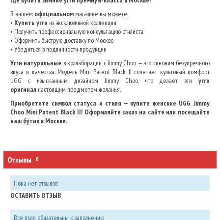
Где купить зимние угги премиум-класса в Москве?
В нашем
официальном
магазине вы можете:
•
Купить угги
из эксклюзивной коллекции
• Получить профессиональную консультацию стилиста
• Оформить быструю доставку по Москве
• Убедиться в подлинности продукции
Угги натуральные
в коллаборации с Jimmy Choo — это синоним безупречного
вкуса и качества. Модель Mini Patent Black II сочетает культовый комфорт
UGG с изысканным дизайном Jimmy Choo, что делает эти
угги
оригинал
настоящим предметом желания.
Приобретите символ статуса и стиля — купите женские UGG Jimmy
Choo Mini Patent Black II! Оформляйте заказ на сайте или посещайте
наш бутик в Москве.
Отзывы
0
Пока нет отзывов
ОСТАВИТЬ ОТЗЫВ
Все поля обязательны к заполнению