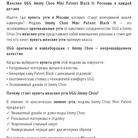
Женские UGG Jimmy Choo Mini Patent Black II: Роскошь в каждой
детали
Ищете, где
купить угги в Москве
, которые станут жемчужиной вашей
коллекции? Модель
Jimmy Choo Mini Patent Black II
— это
эксклюзивные
оригинальные угги
от культового сотрудничества UGG и Jimmy
Choo. Эти
женские угги
представляют собой воплощение роскоши и стиля для
тех, кто хочет
купить женские угги
премиум-класса.
UGG оригинал в коллаборации с Jimmy Choo — непревзойденное
качество
Когда вы выбираете
купить угги
этой модели, вы получаете:
• Натуральные материалы высшего качества
• Глянцевую кожу Patent Black с уникальной отделкой
• Анатомическую стельку с технологией комфорта UGG
• Эксклюзивный дизайн от Jimmy Choo
Почему стоит купить женские угги UGG Jimmy Choo?
В отличие от классических
зимние угги
, модель Jimmy Choo Mini Patent
предлагает:
✓ Узнаваемый дизайн от дома моды Jimmy Choo
✓ Роскошные материалы и отделку
✓ Укороченный стильный силуэт
✓ Универсальный черный цвет для вечерних образов