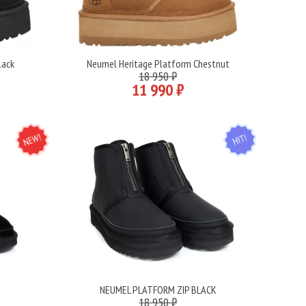
lack
Neumel Heritage Platform Chestnut
Подробнее
18 950 ₽
11 990 ₽
NEW
HIT
K
NEUMEL PLATFORM ZIP BLACK
Подробнее
18 950 ₽