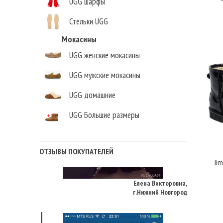
UGG шарфы
Стельки UGG
Мокасины
UGG женские мокасины
UGG мужские мокасины
UGG домашние
UGG Большие размеры
ОТЗЫВЫ ПОКУПАТЕЛЕЙ
Елена Викторовна
,
Jim
г.Нижний Новгород