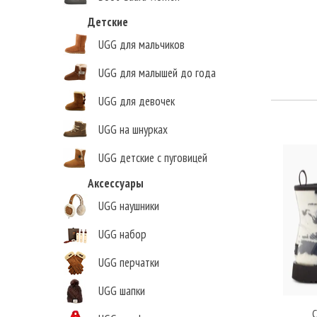
Детские
UGG для мальчиков
UGG для малышей до года
UGG для девочек
UGG на шнурках
UGG детские с пуговицей
Аксессуары
UGG наушники
UGG набор
UGG перчатки
UGG шапки
C