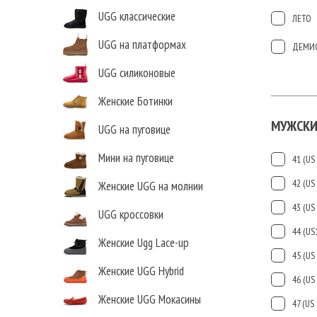
UGG классические
ЛЕТО
UGG на платформах
ДЕМИ
UGG силиконовые
Женские Ботинки
МУЖСКИ
UGG на пуговице
Мини на пуговице
41 (US 
42 (US 
Женские UGG на молнии
43 (US 
UGG кроссовки
44 (US
Женские Ugg Lace-up
45 (US 
Женские UGG Hybrid
46 (US 
Женские UGG Мокасины
47 (US 