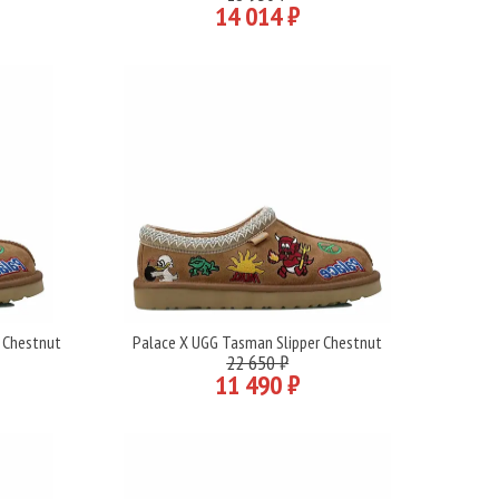
14 014 ₽
 Chestnut
Palace X UGG Tasman Slipper Chestnut
Подробнее
22 650 ₽
11 490 ₽