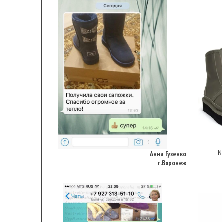
Анна Гузенко
г.Воронеж
N