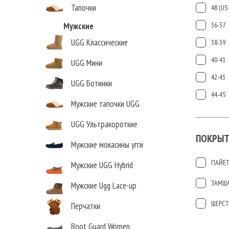
Тапочки
48 (US 
Мужские
36-37
UGG Классические
38-39
40-41
UGG Мини
42-43
UGG Ботинки
44-45
Мужские тапочки UGG
UGG Ультракороткие
ПОКРЫТ
Мужские мокасины угги
ПАЙЕ
Мужские UGG Hybrid
ЗАМШ
Мужские Ugg Lace-up
ШЕРСТ
Перчатки
Boot Guard Women