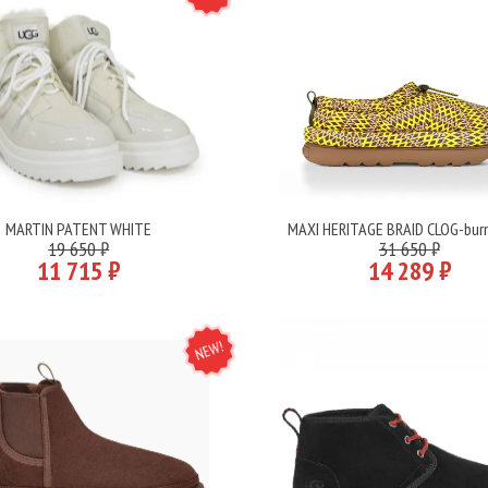
MARTIN PATENT WHITE
MAXI HERITAGE BRAID CLOG-burn
Подробнее
Подробнее
19 650 ₽
31 650 ₽
11 715 ₽
14 289 ₽
NEW