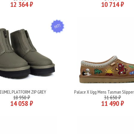
12 364 ₽
10 714 ₽
HIT
EUMEL PLATFORM ZIP GREY
Palace X Ugg Mens Tasman Slipper
Подробнее
Подробнее
18 950 ₽
31 650 ₽
14 058 ₽
11 490 ₽