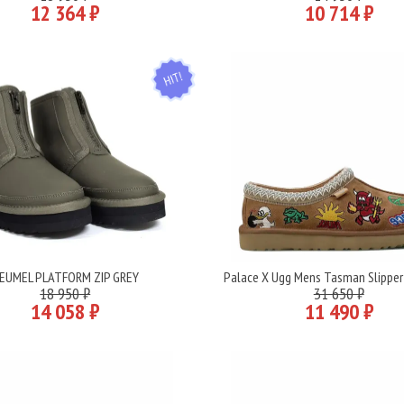
12 364 ₽
10 714 ₽
HIT
EUMEL PLATFORM ZIP GREY
Palace X Ugg Mens Tasman Slipper
Подробнее
Подробнее
18 950 ₽
31 650 ₽
14 058 ₽
11 490 ₽