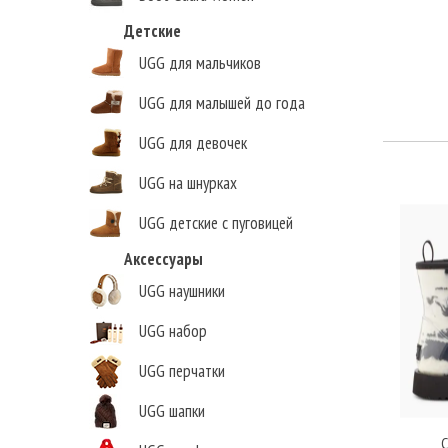
Детские
UGG для мальчиков
UGG для малышей до года
UGG для девочек
UGG на шнурках
UGG детские с пуговицей
Аксессуары
UGG наушники
UGG набор
UGG перчатки
UGG шапки
C