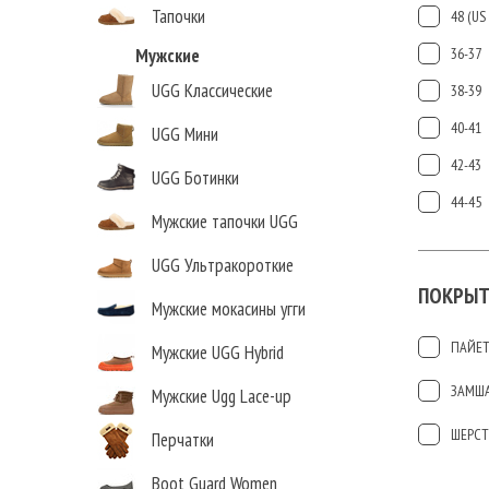
Тапочки
48 (US 
Мужские
36-37
UGG Классические
38-39
40-41
UGG Мини
42-43
UGG Ботинки
44-45
Мужские тапочки UGG
UGG Ультракороткие
ПОКРЫТ
Мужские мокасины угги
ПАЙЕ
Мужские UGG Hybrid
ЗАМШ
Мужские Ugg Lace-up
ШЕРСТ
Перчатки
Boot Guard Women