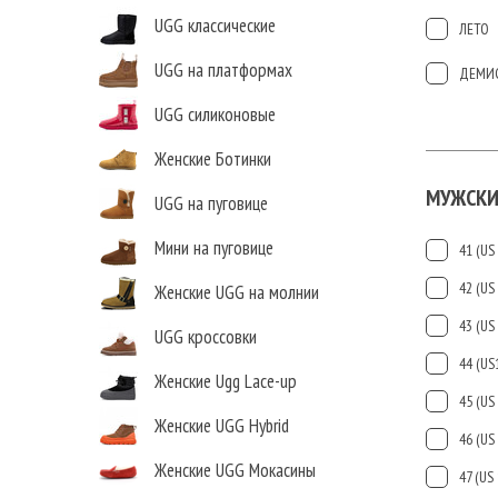
UGG классические
ЛЕТО
UGG на платформах
ДЕМИ
UGG силиконовые
Женские Ботинки
МУЖСКИ
UGG на пуговице
Мини на пуговице
41 (US 
42 (US 
Женские UGG на молнии
43 (US 
UGG кроссовки
44 (US
Женские Ugg Lace-up
45 (US 
Женские UGG Hybrid
46 (US 
Женские UGG Мокасины
47 (US 