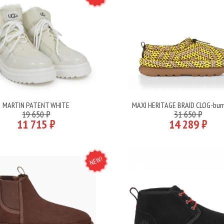
MARTIN PATENT WHITE
MAXI HERITAGE BRAID CLOG-burn
Подробнее
Подробнее
19 650 ₽
31 650 ₽
11 715 ₽
14 289 ₽
NEW