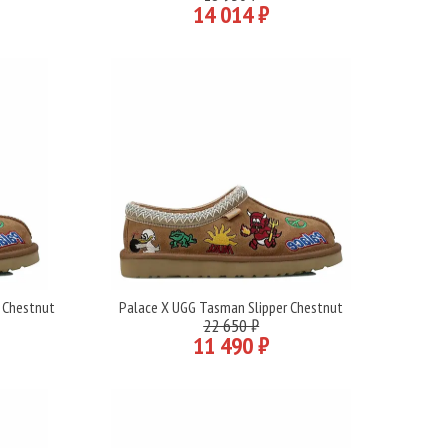
14 014 ₽
 Chestnut
Palace X UGG Tasman Slipper Chestnut
Подробнее
22 650 ₽
11 490 ₽