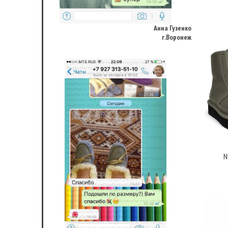
Анна Гузенко
г.Воронеж
N
Светлана,
Аниматор, г. Москва