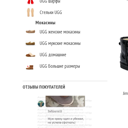
UGG шарфы
Стельки UGG
Елена Викторовна
,
Мокасины
г.Нижний Новгород
UGG женские мокасины
UGG мужские мокасины
UGG домашние
UGG Большие размеры
ОТЗЫВЫ ПОКУПАТЕЛЕЙ
Jim