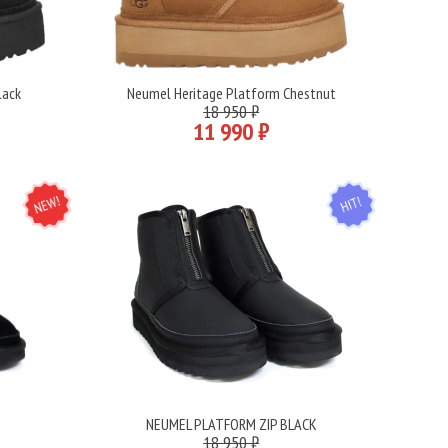
lack
Neumel Heritage Platform Chestnut
Подробнее
18 950 ₽
11 990 ₽
NEW
HIT
K
NEUMEL PLATFORM ZIP BLACK
Подробнее
18 950 ₽