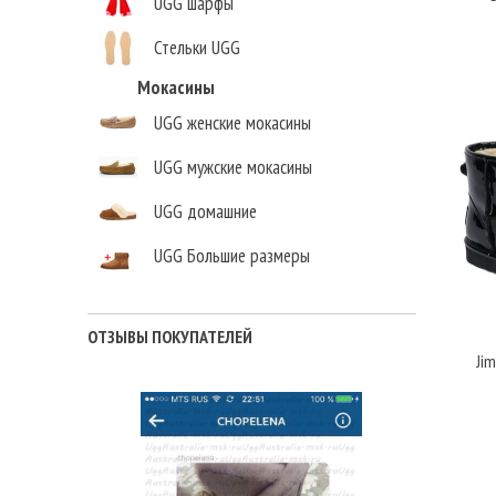
UGG шарфы
Стельки UGG
Мокасины
UGG женские мокасины
UGG мужские мокасины
UGG домашние
UGG Большие размеры
Елена Викторовна
,
г.Нижний Новгород
ОТЗЫВЫ ПОКУПАТЕЛЕЙ
Jim