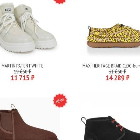
MARTIN PATENT WHITE
MAXI HERITAGE BRAID CLOG-burn
Подробнее
Подробнее
19 650 ₽
31 650 ₽
11 715 ₽
14 289 ₽
NEW