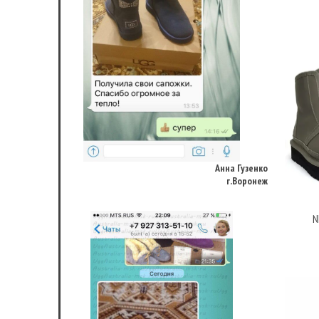
Анна Гузенко
г.Воронеж
N