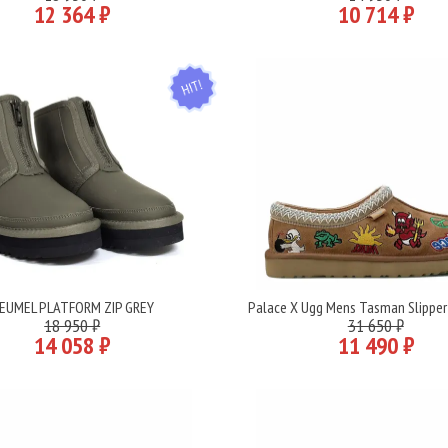
12 364 ₽
10 714 ₽
HIT
EUMEL PLATFORM ZIP GREY
Palace X Ugg Mens Tasman Slipper
Подробнее
Подробнее
18 950 ₽
31 650 ₽
14 058 ₽
11 490 ₽