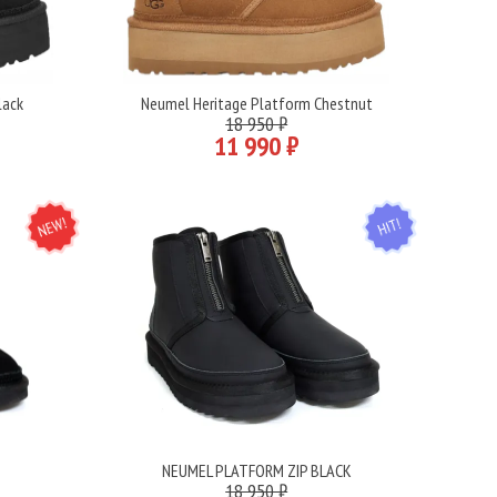
lack
Neumel Heritage Platform Chestnut
Подробнее
18 950 ₽
11 990 ₽
NEW
HIT
K
NEUMEL PLATFORM ZIP BLACK
Подробнее
18 950 ₽