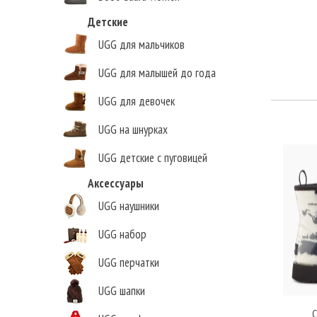
Детские
UGG для мальчиков
UGG для малышей до года
UGG для девочек
UGG на шнурках
UGG детские с пуговицей
Аксессуары
UGG наушники
UGG набор
UGG перчатки
UGG шапки
C