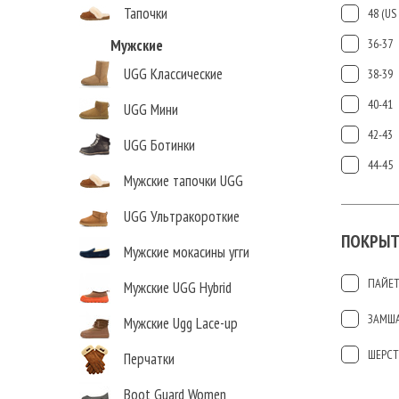
Тапочки
48 (US 
Мужские
36-37
UGG Классические
38-39
40-41
UGG Мини
42-43
UGG Ботинки
44-45
Мужские тапочки UGG
UGG Ультракороткие
ПОКРЫТ
Мужские мокасины угги
ПАЙЕ
Мужские UGG Hybrid
ЗАМШ
Мужские Ugg Lace-up
ШЕРСТ
Перчатки
Boot Guard Women