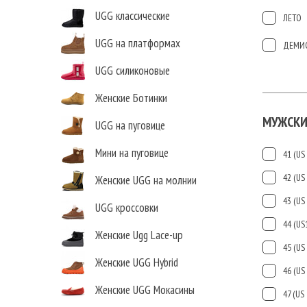
UGG классические
ЛЕТО
UGG на платформах
ДЕМИ
UGG силиконовые
Женские Ботинки
МУЖСКИ
UGG на пуговице
Мини на пуговице
41 (US 
42 (US 
Женские UGG на молнии
43 (US 
UGG кроссовки
44 (US
Женские Ugg Lace-up
45 (US 
Женские UGG Hybrid
46 (US 
Женские UGG Мокасины
47 (US 