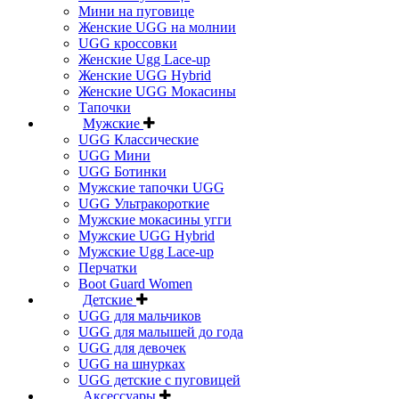
Мини на пуговице
Женские UGG на молнии
UGG кроссовки
Женские Ugg Lace-up
Женские UGG Hybrid
Женские UGG Мокасины
Тапочки
Мужские
UGG Классические
UGG Мини
UGG Ботинки
Мужские тапочки UGG
UGG Ультракороткие
Мужские мокасины угги
Мужские UGG Hybrid
Мужские Ugg Lace-up
Перчатки
Boot Guard Women
Детские
UGG для мальчиков
UGG для малышей до года
UGG для девочек
UGG на шнурках
UGG детские с пуговицей
Аксессуары