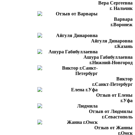
Вера Сергеевна
г. Нальчик
Варвара
г.Воронеж
Айгуля Динаровна
г.Казань
Ашура Габибуллаевна
г.Нижний-Новгород
Виктор
г.Санкт-Петербург
Отзыв от Елены
г.Уфа
Отзыв от Людмилы
г.Севастополь
Отзыв от Жанны
г.Омск