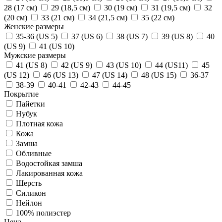
28 (17 см)
29 (18,5 см)
30 (19 см)
31 (19,5 см)
32
(20 см)
33 (21 см)
34 (21,5 см)
35 (22 см)
Женские размеры
35-36 (US 5)
37 (US 6)
38 (US 7)
39 (US 8)
40
(US 9)
41 (US 10)
Мужские размеры
41 (US 8)
42 (US 9)
43 (US 10)
44 (US11)
45
(US 12)
46 (US 13)
47 (US 14)
48 (US 15)
36-37
38-39
40-41
42-43
44-45
Покрытие
Пайетки
Нубук
Плотная кожа
Кожа
Замша
Обливные
Водостойкая замша
Лакированная кожа
Шерсть
Силикон
Нейлон
100% полиэстер
Цена