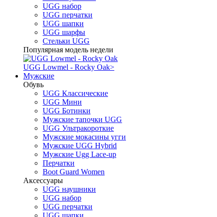
UGG набор
UGG перчатки
UGG шапки
UGG шарфы
Стельки UGG
Популярная модель недели
UGG Lowmel - Rocky Oak
>
Мужские
Обувь
UGG Классические
UGG Мини
UGG Ботинки
Мужские тапочки UGG
UGG Ультракороткие
Мужские мокасины угги
Мужские UGG Hybrid
Мужские Ugg Lace-up
Перчатки
Boot Guard Women
Аксессуары
UGG наушники
UGG набор
UGG перчатки
UGG шапки