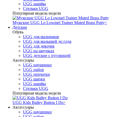
UGG шарфы
Стельки UGG
Популярная модель недели
Мужские UGG Lo Lowmel Trainer Muted Brass Putty
>
Детские
Обувь
UGG для мальчиков
UGG для малышей до года
UGG для девочек
UGG на шнурках
UGG детские с пуговицей
Аксессуары
UGG наушники
UGG набор
UGG перчатки
UGG шапки
UGG шарфы
Стельки UGG
Популярная модель недели
UGG Kids Balley Button I Do
>
Аксессуары
UGG наушники
UGG набор