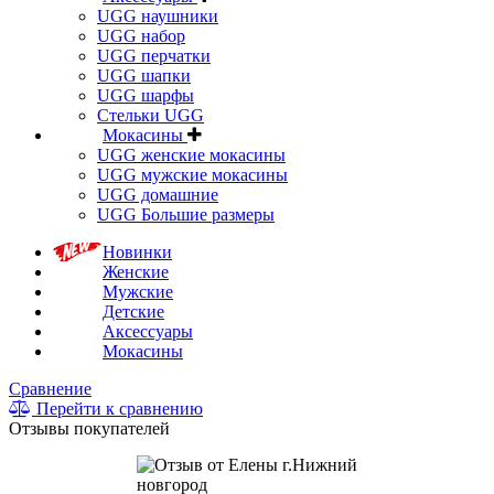
UGG наушники
UGG набор
UGG перчатки
UGG шапки
UGG шарфы
Стельки UGG
Мокасины
UGG женские мокасины
UGG мужские мокасины
UGG домашние
UGG Большие размеры
Новинки
Женские
Мужские
Детские
Аксессуары
Мокасины
Сравнение
Перейти к сравнению
Отзывы покупателей