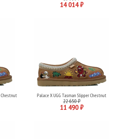
14 014 ₽
 Chestnut
Palace X UGG Tasman Slipper Chestnut
Подробнее
22 650 ₽
11 490 ₽