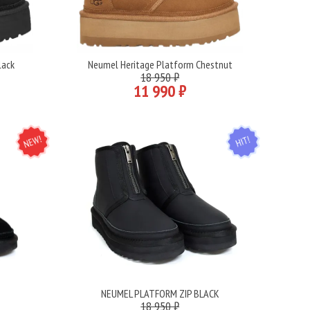
lack
Neumel Heritage Platform Chestnut
Подробнее
18 950 ₽
11 990 ₽
NEW
HIT
K
NEUMEL PLATFORM ZIP BLACK
Подробнее
18 950 ₽