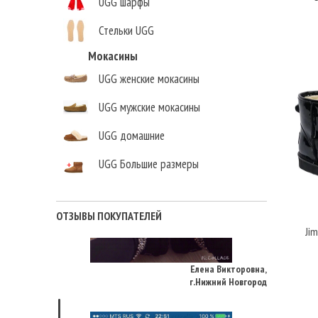
UGG шарфы
Стельки UGG
Мокасины
UGG женские мокасины
UGG мужские мокасины
UGG домашние
UGG Большие размеры
ОТЗЫВЫ ПОКУПАТЕЛЕЙ
Jim
Елена Викторовна
,
г.Нижний Новгород