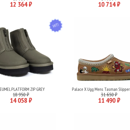
12 364 ₽
10 714 ₽
HIT
EUMEL PLATFORM ZIP GREY
Palace X Ugg Mens Tasman Slipper
Подробнее
Подробнее
18 950 ₽
31 650 ₽
14 058 ₽
11 490 ₽