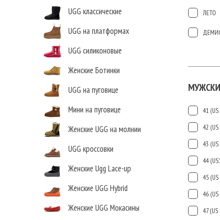
UGG классические
ЛЕТО
UGG на платформах
ДЕМИ
UGG силиконовые
Женские Ботинки
МУЖСКИ
UGG на пуговице
Мини на пуговице
41 (US 
42 (US 
Женские UGG на молнии
43 (US 
UGG кроссовки
44 (US
Женские Ugg Lace-up
45 (US 
Женские UGG Hybrid
46 (US 
Женские UGG Мокасины
47 (US 