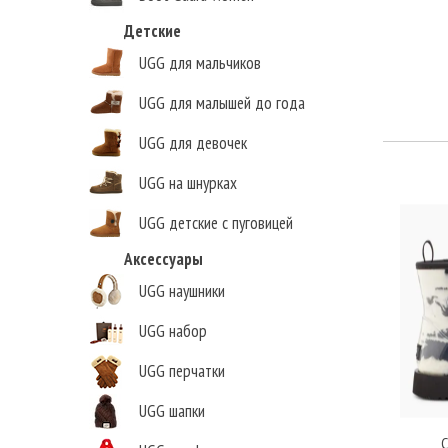
Детские
UGG для мальчиков
UGG для малышей до года
UGG для девочек
UGG на шнурках
UGG детские с пуговицей
Аксессуары
UGG наушники
UGG набор
UGG перчатки
UGG шапки
C