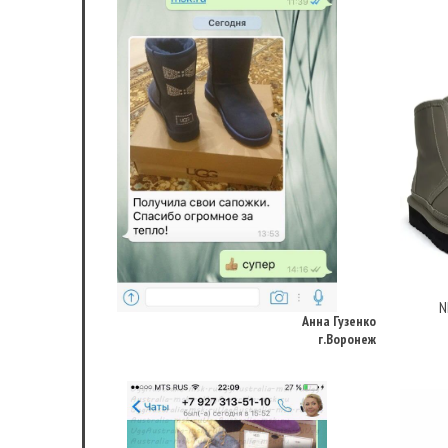
Анна Гузенко
г.Воронеж
N