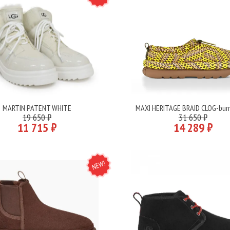
MARTIN PATENT WHITE
MAXI HERITAGE BRAID CLOG-burn
Подробнее
Подробнее
19 650 ₽
31 650 ₽
11 715 ₽
14 289 ₽
NEW