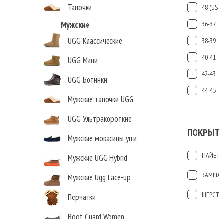
Тапочки
48 (US 
Мужские
36-37
UGG Классические
38-39
40-41
UGG Мини
42-43
UGG Ботинки
44-45
Мужские тапочки UGG
UGG Ультракороткие
ПОКРЫТ
Мужские мокасины угги
ПАЙЕ
Мужские UGG Hybrid
ЗАМШ
Мужские Ugg Lace-up
ШЕРСТ
Перчатки
Boot Guard Women