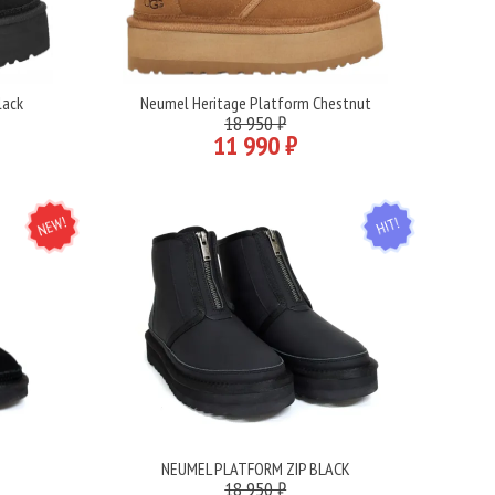
lack
Neumel Heritage Platform Chestnut
Подробнее
18 950 ₽
11 990 ₽
NEW
HIT
K
NEUMEL PLATFORM ZIP BLACK
Подробнее
18 950 ₽