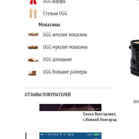
UGG шарфы
Стельки UGG
Мокасины
UGG женские мокасины
UGG мужские мокасины
UGG домашние
UGG Большие размеры
ОТЗЫВЫ ПОКУПАТЕЛЕЙ
Елена Викторовна
,
Jim
г.Нижний Новгород