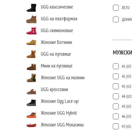
UGG классические
ЛЕТО
UGG на платформах
ДЕМИ
UGG силиконовые
Женские Ботинки
МУЖСКИ
UGG на пуговице
Мини на пуговице
41 (US 
42 (US 
Женские UGG на молнии
43 (US 
UGG кроссовки
44 (US
Женские Ugg Lace-up
45 (US 
Женские UGG Hybrid
46 (US 
Женские UGG Мокасины
47 (US 