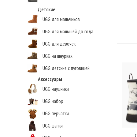
Детские
UGG для мальчиков
UGG для малышей до года
UGG для девочек
UGG на шнурках
UGG детские с пуговицей
Аксессуары
UGG наушники
UGG набор
UGG перчатки
UGG шапки
C