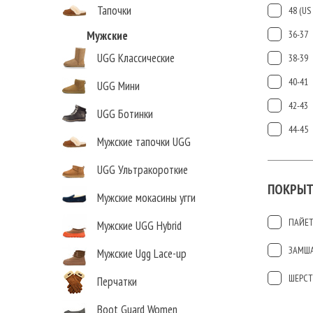
Тапочки
48 (US 
Мужские
36-37
UGG Классические
38-39
40-41
UGG Мини
42-43
UGG Ботинки
44-45
Мужские тапочки UGG
UGG Ультракороткие
ПОКРЫТ
Мужские мокасины угги
ПАЙЕ
Мужские UGG Hybrid
ЗАМШ
Мужские Ugg Lace-up
ШЕРСТ
Перчатки
Boot Guard Women