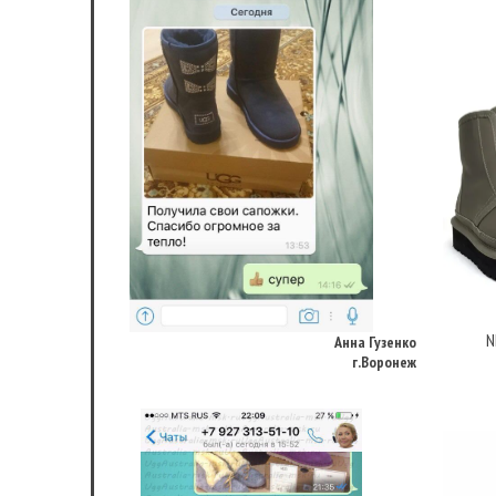
Анна Гузенко
г.Воронеж
N