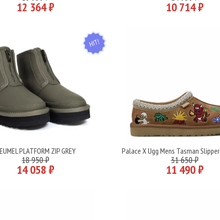
12 364 ₽
10 714 ₽
HIT
EUMEL PLATFORM ZIP GREY
Palace X Ugg Mens Tasman Slipper
Подробнее
Подробнее
18 950 ₽
31 650 ₽
14 058 ₽
11 490 ₽