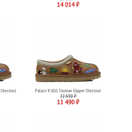
14 014 ₽
 Chestnut
Palace X UGG Tasman Slipper Chestnut
Подробнее
22 650 ₽
11 490 ₽