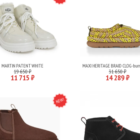
MARTIN PATENT WHITE
MAXI HERITAGE BRAID CLOG-burn
Подробнее
Подробнее
19 650 ₽
31 650 ₽
11 715 ₽
14 289 ₽
NEW