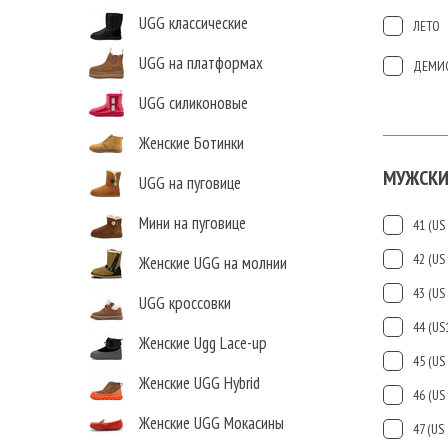
UGG классические
ЛЕТО
UGG на платформах
ДЕМИ
UGG силиконовые
Женские Ботинки
МУЖСКИ
UGG на пуговице
Мини на пуговице
41 (US 
42 (US 
Женские UGG на молнии
43 (US 
UGG кроссовки
44 (US
Женские Ugg Lace-up
45 (US 
Женские UGG Hybrid
46 (US 
Женские UGG Мокасины
47 (US 