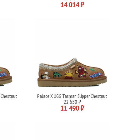
14 014 ₽
 Chestnut
Palace X UGG Tasman Slipper Chestnut
Подробнее
22 650 ₽
11 490 ₽