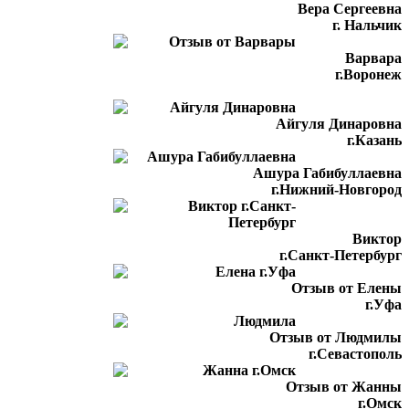
Вера Сергеевна
г. Нальчик
Варвара
г.Воронеж
Айгуля Динаровна
г.Казань
Ашура Габибуллаевна
г.Нижний-Новгород
Виктор
г.Санкт-Петербург
Отзыв от Елены
г.Уфа
Отзыв от Людмилы
г.Севастополь
Отзыв от Жанны
г.Омск