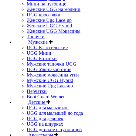
Мини на пуговице
Женские UGG на молнии
UGG кроссовки
Женские Ugg Lace-up
Женские UGG Hybrid
Женские UGG Мокасины
Тапочки
Мужские
UGG Классические
UGG Мини
UGG Ботинки
Мужские тапочки UGG
UGG Ультракороткие
Мужские мокасины угги
Мужские UGG Hybrid
Мужские Ugg Lace-up
Перчатки
Boot Guard Women
Детские
UGG для мальчиков
UGG для малышей до года
UGG для девочек
UGG на шнурках
UGG детские с пуговицей
Аксессуары