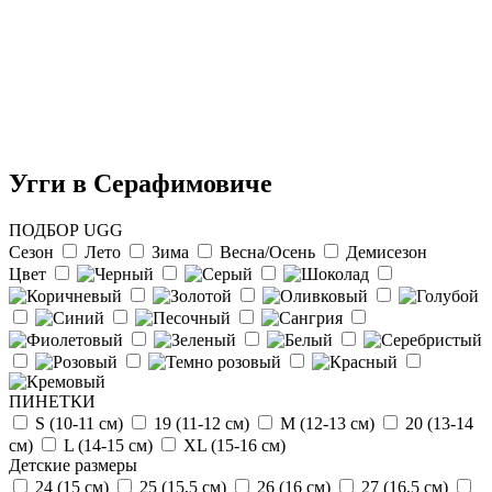
Угги в Серафимовиче
ПОДБОР UGG
Сезон
Лето
Зима
Весна/Осень
Демисезон
Цвет
Отзыв от Натальи
г.Красноярск
>> Смотреть все отзывы...
ПИНЕТКИ
S (10-11 см)
19 (11-12 см)
М (12-13 см)
20 (13-14
см)
L (14-15 cм)
ХL (15-16 cм)
Детские размеры
24 (15 см)
25 (15,5 см)
26 (16 см)
27 (16,5 см)