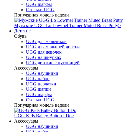
UGG шарфы
Стельки UGG
Популярная модель недели
Мужские UGG Lo Lowmel Trainer Muted Brass Putty
>
Детские
Обувь
UGG для мальчиков
UGG для малышей до года
UGG для девочек
UGG на шнурках
UGG детские с пуговицей
Аксессуары
UGG наушники
UGG набор
UGG перчатки
UGG шапки
UGG шарфы
Стельки UGG
Популярная модель недели
UGG Kids Balley Button I Do
>
Аксессуары
UGG наушники
UGG набор