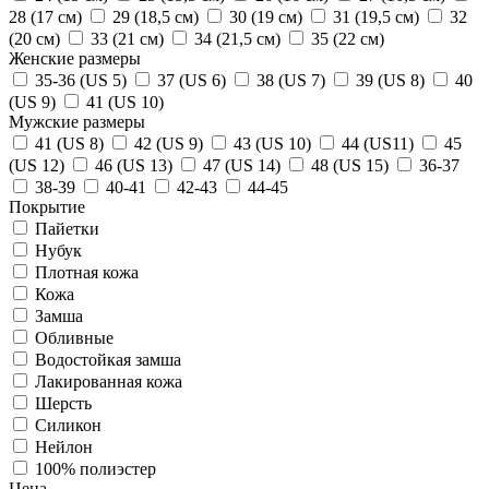
28 (17 см)
29 (18,5 см)
30 (19 см)
31 (19,5 см)
32
(20 см)
33 (21 см)
34 (21,5 см)
35 (22 см)
Женские размеры
35-36 (US 5)
37 (US 6)
38 (US 7)
39 (US 8)
40
(US 9)
41 (US 10)
Мужские размеры
41 (US 8)
42 (US 9)
43 (US 10)
44 (US11)
45
(US 12)
46 (US 13)
47 (US 14)
48 (US 15)
36-37
38-39
40-41
42-43
44-45
Покрытие
Пайетки
Нубук
Плотная кожа
Кожа
Замша
Обливные
Водостойкая замша
Лакированная кожа
Шерсть
Силикон
Нейлон
100% полиэстер
Цена