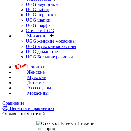
UGG наушники
UGG набор
UGG перчатки
UGG шапки
UGG шарфы
Стельки UGG
Мокасины
UGG женские мокасины
UGG мужские мокасины
UGG домашние
UGG Большие размеры
Новинки
Женские
Мужские
Детские
Аксессуары
Мокасины
Сравнение
Перейти к сравнению
Отзывы покупателей