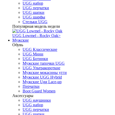
UGG набор
UGG перчатки
UGG шапки
UGG шарфы
Стельки UGG
Популярная модель недели
UGG Lowmel - Rocky Oak
>
Мужские
Обувь
UGG Классические
UGG Мини
UGG Ботинки
Мужские тапочки UGG
UGG Ультракороткие
Мужские мокасины угги
Мужские UGG Hybrid
Мужские Ugg Lace-up
Перчатки
Boot Guard Women
Аксессуары
UGG наушники
UGG набор
UGG перчатки
UGG шапки