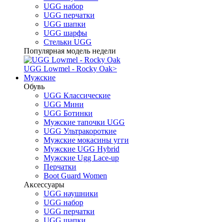
UGG набор
UGG перчатки
UGG шапки
UGG шарфы
Стельки UGG
Популярная модель недели
UGG Lowmel - Rocky Oak
>
Мужские
Обувь
UGG Классические
UGG Мини
UGG Ботинки
Мужские тапочки UGG
UGG Ультракороткие
Мужские мокасины угги
Мужские UGG Hybrid
Мужские Ugg Lace-up
Перчатки
Boot Guard Women
Аксессуары
UGG наушники
UGG набор
UGG перчатки
UGG шапки