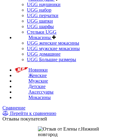
UGG наушники
UGG набор
UGG перчатки
UGG шапки
UGG шарфы
Стельки UGG
Мокасины
UGG женские мокасины
UGG мужские мокасины
UGG домашние
UGG Большие размеры
Новинки
Женские
Мужские
Детские
Аксессуары
Мокасины
Сравнение
Перейти к сравнению
Отзывы покупателей