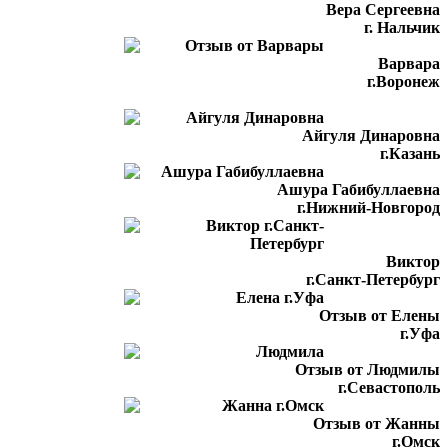
Вера Сергеевна
г. Нальчик
Варвара
г.Воронеж
Айгуля Динаровна
г.Казань
Ашура Габибуллаевна
г.Нижний-Новгород
Виктор
г.Санкт-Петербург
Отзыв от Елены
г.Уфа
Отзыв от Людмилы
г.Севастополь
Отзыв от Жанны
г.Омск