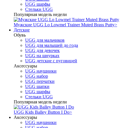
UGG шарфы
Стельки UGG
Популярная модель недели
Мужские UGG Lo Lowmel Trainer Muted Brass Putty
>
Детские
Обувь
UGG для мальчиков
UGG для малышей до года
UGG для девочек
UGG на шнурках
UGG детские с пуговицей
Аксессуары
UGG наушники
UGG набор
UGG перчатки
UGG шапки
UGG шарфы
Стельки UGG
Популярная модель недели
UGG Kids Balley Button I Do
>
Аксессуары
UGG наушники
UGG набор