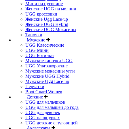
Мини на пуговице
Женские UGG на молнии
UGG кроссовки
Женские Ugg Lace-up
Женские UGG Hybrid
Женские UGG Мокасины
Тапочки
Мужские
UGG Классические
UGG Мини
UGG Ботинки
Мужские тапочки UGG
UGG Ультракороткие
Мужские мокасины угги
Мужские UGG Hybrid
Мужские Ugg Lace-up
Перчатки
Boot Guard Women
Детские
UGG для мальчиков
UGG для малышей до года
UGG для девочек
UGG на шнурках
UGG детские с пуговицей
Аксессуары