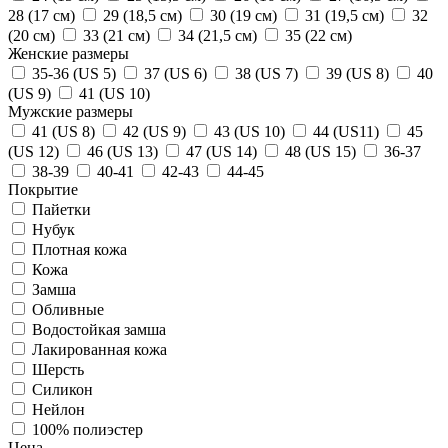
28 (17 см)
29 (18,5 см)
30 (19 см)
31 (19,5 см)
32
(20 см)
33 (21 см)
34 (21,5 см)
35 (22 см)
Женские размеры
35-36 (US 5)
37 (US 6)
38 (US 7)
39 (US 8)
40
(US 9)
41 (US 10)
Мужские размеры
41 (US 8)
42 (US 9)
43 (US 10)
44 (US11)
45
(US 12)
46 (US 13)
47 (US 14)
48 (US 15)
36-37
38-39
40-41
42-43
44-45
Покрытие
Пайетки
Нубук
Плотная кожа
Кожа
Замша
Обливные
Водостойкая замша
Лакированная кожа
Шерсть
Силикон
Нейлон
100% полиэстер
Цена