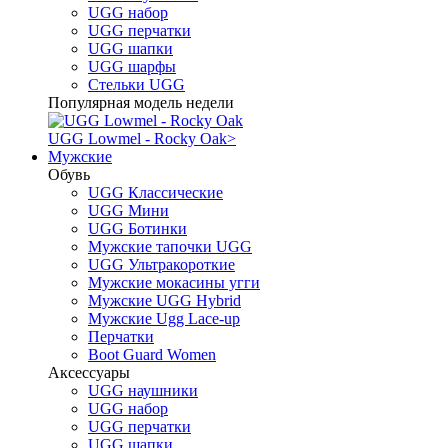
UGG набор
UGG перчатки
UGG шапки
UGG шарфы
Стельки UGG
Популярная модель недели
UGG Lowmel - Rocky Oak
>
Мужские
Обувь
UGG Классические
UGG Мини
UGG Ботинки
Мужские тапочки UGG
UGG Ультракороткие
Мужские мокасины угги
Мужские UGG Hybrid
Мужские Ugg Lace-up
Перчатки
Boot Guard Women
Аксессуары
UGG наушники
UGG набор
UGG перчатки
UGG шапки