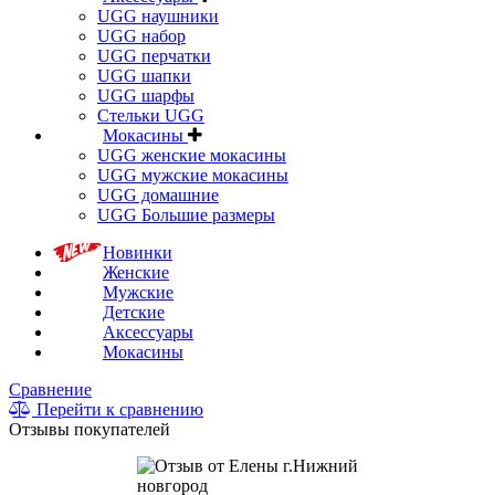
UGG наушники
UGG набор
UGG перчатки
UGG шапки
UGG шарфы
Стельки UGG
Мокасины
UGG женские мокасины
UGG мужские мокасины
UGG домашние
UGG Большие размеры
Новинки
Женские
Мужские
Детские
Аксессуары
Мокасины
Сравнение
Перейти к сравнению
Отзывы покупателей