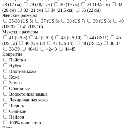
28 (17 см)
29 (18,5 см)
30 (19 см)
31 (19,5 см)
32
(20 см)
33 (21 см)
34 (21,5 см)
35 (22 см)
Женские размеры
35-36 (US 5)
37 (US 6)
38 (US 7)
39 (US 8)
40
(US 9)
41 (US 10)
Мужские размеры
41 (US 8)
42 (US 9)
43 (US 10)
44 (US11)
45
(US 12)
46 (US 13)
47 (US 14)
48 (US 15)
36-37
38-39
40-41
42-43
44-45
Покрытие
Пайетки
Нубук
Плотная кожа
Кожа
Замша
Обливные
Водостойкая замша
Лакированная кожа
Шерсть
Силикон
Нейлон
100% полиэстер
Цена