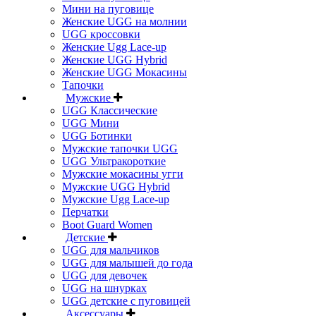
Мини на пуговице
Женские UGG на молнии
UGG кроссовки
Женские Ugg Lace-up
Женские UGG Hybrid
Женские UGG Мокасины
Тапочки
Мужские
UGG Классические
UGG Мини
UGG Ботинки
Мужские тапочки UGG
UGG Ультракороткие
Мужские мокасины угги
Мужские UGG Hybrid
Мужские Ugg Lace-up
Перчатки
Boot Guard Women
Детские
UGG для мальчиков
UGG для малышей до года
UGG для девочек
UGG на шнурках
UGG детские с пуговицей
Аксессуары