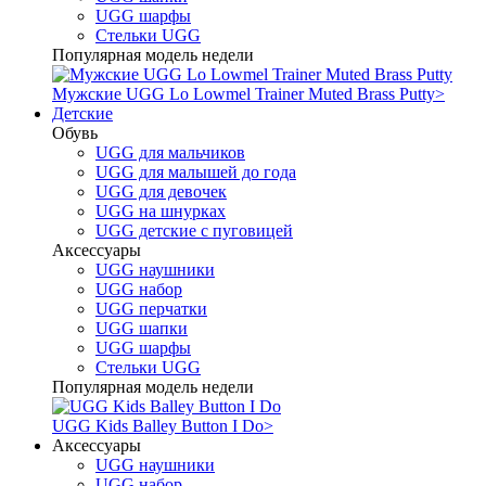
UGG шарфы
Стельки UGG
Популярная модель недели
Мужские UGG Lo Lowmel Trainer Muted Brass Putty
>
Детские
Обувь
UGG для мальчиков
UGG для малышей до года
UGG для девочек
UGG на шнурках
UGG детские с пуговицей
Аксессуары
UGG наушники
UGG набор
UGG перчатки
UGG шапки
UGG шарфы
Стельки UGG
Популярная модель недели
UGG Kids Balley Button I Do
>
Аксессуары
UGG наушники
UGG набор