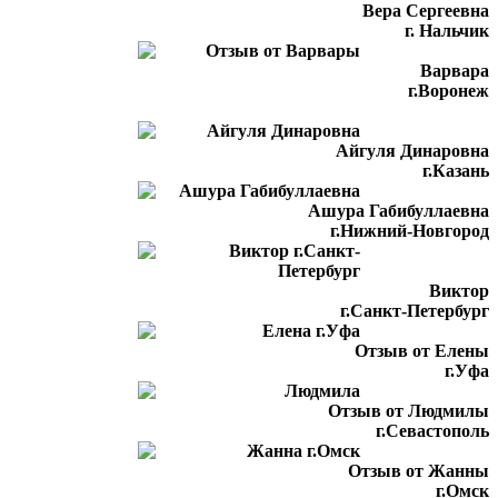
Вера Сергеевна
г. Нальчик
Варвара
г.Воронеж
Айгуля Динаровна
г.Казань
Ашура Габибуллаевна
г.Нижний-Новгород
Виктор
г.Санкт-Петербург
Отзыв от Елены
г.Уфа
Отзыв от Людмилы
г.Севастополь
Отзыв от Жанны
г.Омск