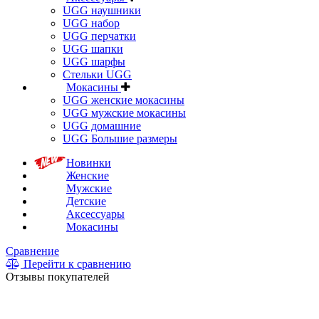
UGG наушники
UGG набор
UGG перчатки
UGG шапки
UGG шарфы
Стельки UGG
Мокасины
UGG женские мокасины
UGG мужские мокасины
UGG домашние
UGG Большие размеры
Новинки
Женские
Мужские
Детские
Аксессуары
Мокасины
Сравнение
Перейти к сравнению
Отзывы покупателей