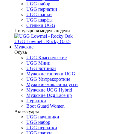
UGG набор
UGG перчатки
UGG шапки
UGG шарфы
Стельки UGG
Популярная модель недели
UGG Lowmel - Rocky Oak
>
Мужские
Обувь
UGG Классические
UGG Мини
UGG Ботинки
Мужские тапочки UGG
UGG Ультракороткие
Мужские мокасины угги
Мужские UGG Hybrid
Мужские Ugg Lace-up
Перчатки
Boot Guard Women
Аксессуары
UGG наушники
UGG набор
UGG перчатки
UGG шапки