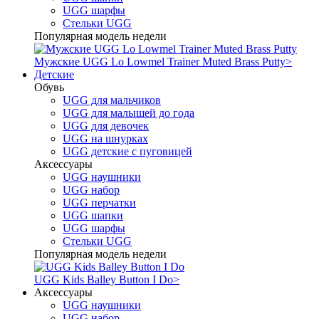
UGG шарфы
Стельки UGG
Популярная модель недели
Мужские UGG Lo Lowmel Trainer Muted Brass Putty
>
Детские
Обувь
UGG для мальчиков
UGG для малышей до года
UGG для девочек
UGG на шнурках
UGG детские с пуговицей
Аксессуары
UGG наушники
UGG набор
UGG перчатки
UGG шапки
UGG шарфы
Стельки UGG
Популярная модель недели
UGG Kids Balley Button I Do
>
Аксессуары
UGG наушники
UGG набор