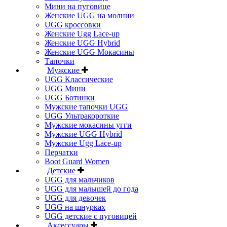
Мини на пуговице
Женские UGG на молнии
UGG кроссовки
Женские Ugg Lace-up
Женские UGG Hybrid
Женские UGG Мокасины
Тапочки
Мужские
UGG Классические
UGG Мини
UGG Ботинки
Мужские тапочки UGG
UGG Ультракороткие
Мужские мокасины угги
Мужские UGG Hybrid
Мужские Ugg Lace-up
Перчатки
Boot Guard Women
Детские
UGG для мальчиков
UGG для малышей до года
UGG для девочек
UGG на шнурках
UGG детские с пуговицей
Аксессуары