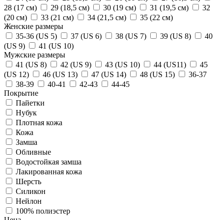
28 (17 см)
29 (18,5 см)
30 (19 см)
31 (19,5 см)
32
(20 см)
33 (21 см)
34 (21,5 см)
35 (22 см)
Женские размеры
35-36 (US 5)
37 (US 6)
38 (US 7)
39 (US 8)
40
(US 9)
41 (US 10)
Мужские размеры
41 (US 8)
42 (US 9)
43 (US 10)
44 (US11)
45
(US 12)
46 (US 13)
47 (US 14)
48 (US 15)
36-37
38-39
40-41
42-43
44-45
Покрытие
Пайетки
Нубук
Плотная кожа
Кожа
Замша
Обливные
Водостойкая замша
Лакированная кожа
Шерсть
Силикон
Нейлон
100% полиэстер
Цена