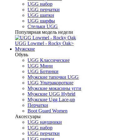
UGG набор
UGG перчатки
UGG шапки
UGG шарфы
Стельки UGG
Популярная модель недели
UGG Lowmel - Rocky Oak
>
Мужские
Обувь
UGG Классические
UGG Мини
UGG Ботинки
Мужские тапочки UGG
UGG Ультракороткие
Мужские мокасины угги
Мужские UGG Hybrid
Мужские Ugg Lace-up
Перчатки
Boot Guard Women
Аксессуары
UGG наушники
UGG набор
UGG перчатки
UGG шапки