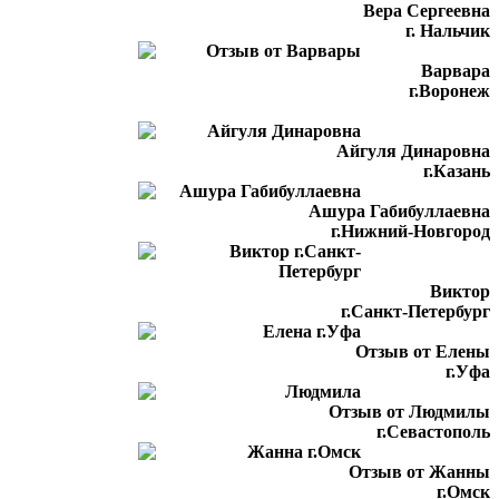
Вера Сергеевна
г. Нальчик
Варвара
г.Воронеж
Айгуля Динаровна
г.Казань
Ашура Габибуллаевна
г.Нижний-Новгород
Виктор
г.Санкт-Петербург
Отзыв от Елены
г.Уфа
Отзыв от Людмилы
г.Севастополь
Отзыв от Жанны
г.Омск