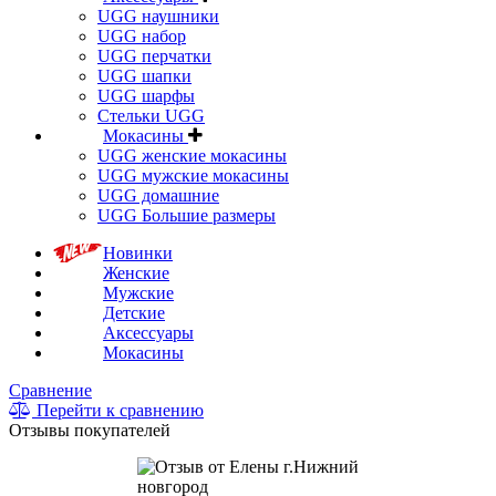
UGG наушники
UGG набор
UGG перчатки
UGG шапки
UGG шарфы
Стельки UGG
Мокасины
UGG женские мокасины
UGG мужские мокасины
UGG домашние
UGG Большие размеры
Новинки
Женские
Мужские
Детские
Аксессуары
Мокасины
Сравнение
Перейти к сравнению
Отзывы покупателей