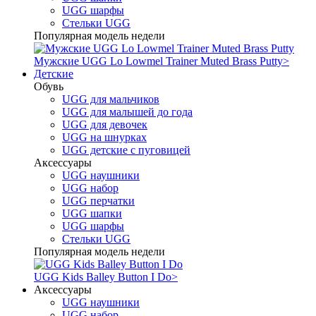
UGG шарфы
Стельки UGG
Популярная модель недели
Мужские UGG Lo Lowmel Trainer Muted Brass Putty
>
Детские
Обувь
UGG для мальчиков
UGG для малышей до года
UGG для девочек
UGG на шнурках
UGG детские с пуговицей
Аксессуары
UGG наушники
UGG набор
UGG перчатки
UGG шапки
UGG шарфы
Стельки UGG
Популярная модель недели
UGG Kids Balley Button I Do
>
Аксессуары
UGG наушники
UGG набор