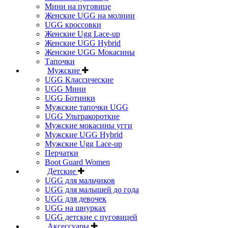
Мини на пуговице
Женские UGG на молнии
UGG кроссовки
Женские Ugg Lace-up
Женские UGG Hybrid
Женские UGG Мокасины
Тапочки
Мужские
UGG Классические
UGG Мини
UGG Ботинки
Мужские тапочки UGG
UGG Ультракороткие
Мужские мокасины угги
Мужские UGG Hybrid
Мужские Ugg Lace-up
Перчатки
Boot Guard Women
Детские
UGG для мальчиков
UGG для малышей до года
UGG для девочек
UGG на шнурках
UGG детские с пуговицей
Аксессуары