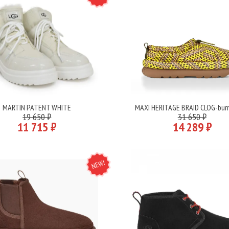
MARTIN PATENT WHITE
MAXI HERITAGE BRAID CLOG-burn
Подробнее
Подробнее
19 650 ₽
31 650 ₽
11 715 ₽
14 289 ₽
NEW