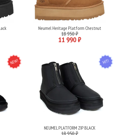
lack
Neumel Heritage Platform Chestnut
Подробнее
18 950 ₽
11 990 ₽
NEW
HIT
K
NEUMEL PLATFORM ZIP BLACK
Подробнее
18 950 ₽