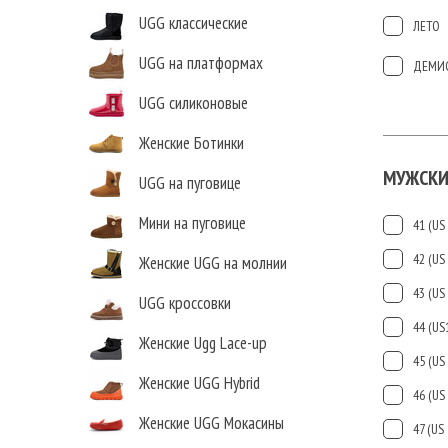
UGG классические
ЛЕТО
UGG на платформах
ДЕМИ
UGG силиконовые
Женские Ботинки
МУЖСКИ
UGG на пуговице
Мини на пуговице
41 (US 
42 (US 
Женские UGG на молнии
43 (US 
UGG кроссовки
44 (US
Женские Ugg Lace-up
45 (US 
Женские UGG Hybrid
46 (US 
Женские UGG Мокасины
47 (US 