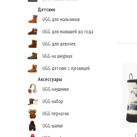
Детские
UGG для мальчиков
UGG для малышей до года
UGG для девочек
UGG на шнурках
UGG детские с пуговицей
Аксессуары
UGG наушники
UGG набор
UGG перчатки
UGG шапки
C