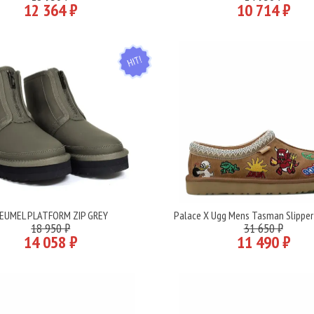
12 364 ₽
10 714 ₽
HIT
EUMEL PLATFORM ZIP GREY
Palace X Ugg Mens Tasman Slipper
Подробнее
Подробнее
18 950 ₽
31 650 ₽
14 058 ₽
11 490 ₽