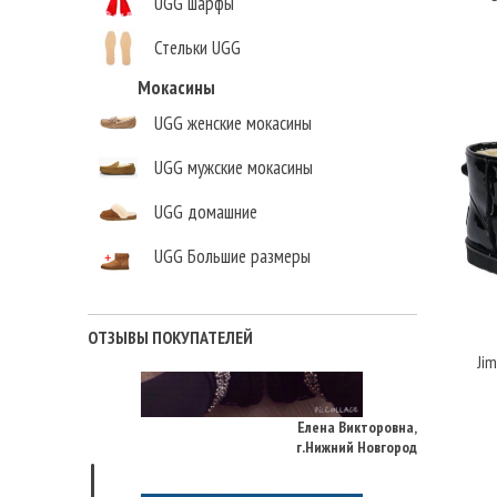
UGG шарфы
Стельки UGG
Мокасины
UGG женские мокасины
UGG мужские мокасины
UGG домашние
UGG Большие размеры
ОТЗЫВЫ ПОКУПАТЕЛЕЙ
Jim
Елена Викторовна
,
г.Нижний Новгород