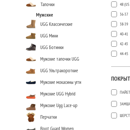
Тапочки
48 (US 
Мужские
36-37
UGG Классические
38-39
40-41
UGG Мини
42-43
UGG Ботинки
44-45
Мужские тапочки UGG
UGG Ультракороткие
ПОКРЫТ
Мужские мокасины угги
ПАЙЕ
Мужские UGG Hybrid
ЗАМШ
Мужские Ugg Lace-up
ШЕРСТ
Перчатки
Boot Guard Women