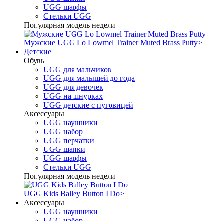
UGG шарфы
Стельки UGG
Популярная модель недели
Мужские UGG Lo Lowmel Trainer Muted Brass Putty
>
Детские
Обувь
UGG для мальчиков
UGG для малышей до года
UGG для девочек
UGG на шнурках
UGG детские с пуговицей
Аксессуары
UGG наушники
UGG набор
UGG перчатки
UGG шапки
UGG шарфы
Стельки UGG
Популярная модель недели
UGG Kids Balley Button I Do
>
Аксессуары
UGG наушники
UGG набор