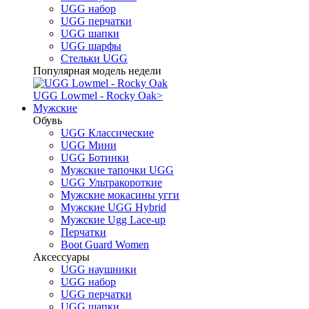
UGG набор
UGG перчатки
UGG шапки
UGG шарфы
Стельки UGG
Популярная модель недели
UGG Lowmel - Rocky Oak
>
Мужские
Обувь
UGG Классические
UGG Мини
UGG Ботинки
Мужские тапочки UGG
UGG Ультракороткие
Мужские мокасины угги
Мужские UGG Hybrid
Мужские Ugg Lace-up
Перчатки
Boot Guard Women
Аксессуары
UGG наушники
UGG набор
UGG перчатки
UGG шапки