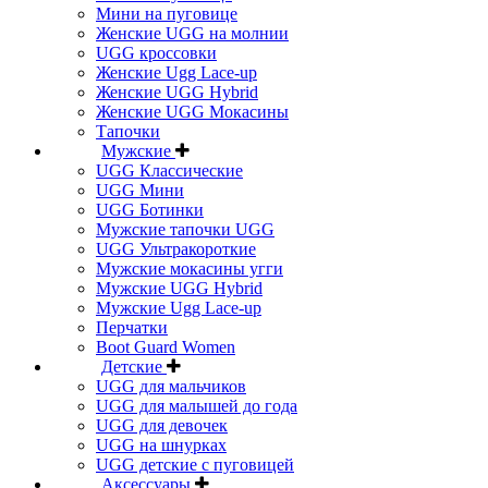
Мини на пуговице
Женские UGG на молнии
UGG кроссовки
Женские Ugg Lace-up
Женские UGG Hybrid
Женские UGG Мокасины
Тапочки
Мужские
UGG Классические
UGG Мини
UGG Ботинки
Мужские тапочки UGG
UGG Ультракороткие
Мужские мокасины угги
Мужские UGG Hybrid
Мужские Ugg Lace-up
Перчатки
Boot Guard Women
Детские
UGG для мальчиков
UGG для малышей до года
UGG для девочек
UGG на шнурках
UGG детские с пуговицей
Аксессуары