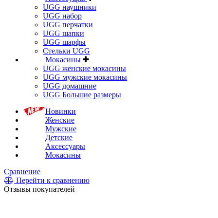
UGG наушники
UGG набор
UGG перчатки
UGG шапки
UGG шарфы
Стельки UGG
Мокасины
UGG женские мокасины
UGG мужские мокасины
UGG домашние
UGG Большие размеры
Новинки
Женские
Мужские
Детские
Аксессуары
Мокасины
Сравнение
Перейти к сравнению
Отзывы покупателей