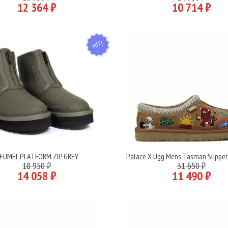
12 364 ₽
10 714 ₽
HIT
EUMEL PLATFORM ZIP GREY
Palace X Ugg Mens Tasman Slipper
Подробнее
Подробнее
18 950 ₽
31 650 ₽
14 058 ₽
11 490 ₽