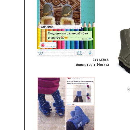
Светлана,
Аниматор, г. Москва
N
Динара Муромкина,
Домохозяйка, г.Омск