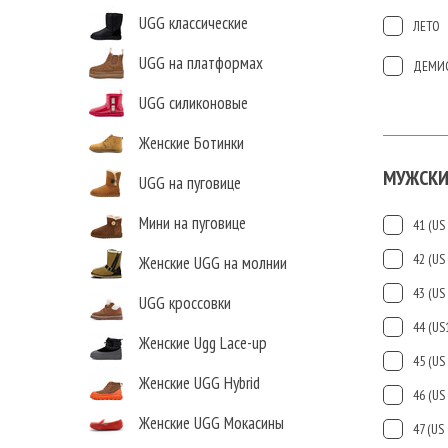
UGG классические
ЛЕТО
UGG на платформах
ДЕМИ
UGG силиконовые
Женские Ботинки
МУЖСКИ
UGG на пуговице
Мини на пуговице
41 (US 
42 (US 
Женские UGG на молнии
43 (US 
UGG кроссовки
44 (US
Женские Ugg Lace-up
45 (US 
Женские UGG Hybrid
46 (US 
Женские UGG Мокасины
47 (US 