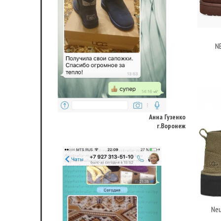
N
Анна Гузенко
г.Воронеж
Neu