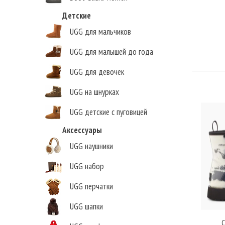
Детские
UGG для мальчиков
UGG для малышей до года
UGG для девочек
UGG на шнурках
UGG детские с пуговицей
Елена Викторовна
,
Аксессуары
г.Нижний Новгород
UGG наушники
UGG набор
UGG перчатки
UGG шапки
C