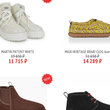
MARTIN PATENT WHITE
MAXI HERITAGE BRAID CLOG-burn
Подробнее
Подробнее
19 650 ₽
31 650 ₽
11 715 ₽
14 289 ₽
NEW