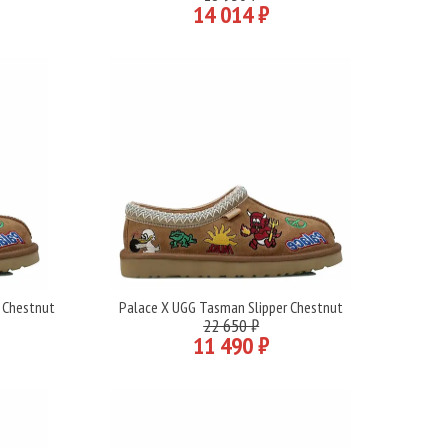
14 014 ₽
 Chestnut
Palace X UGG Tasman Slipper Chestnut
Подробнее
22 650 ₽
11 490 ₽