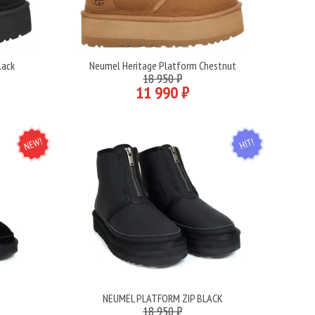
lack
Neumel Heritage Platform Chestnut
Подробнее
18 950 ₽
11 990 ₽
NEW
HIT
K
NEUMEL PLATFORM ZIP BLACK
Подробнее
18 950 ₽