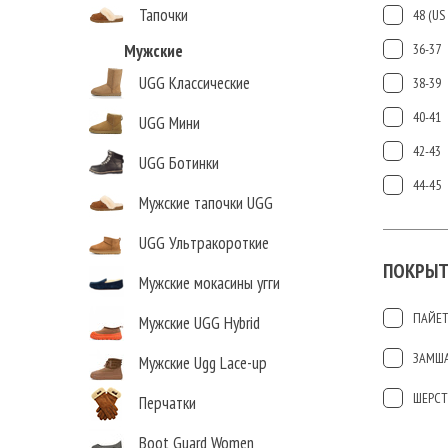
Тапочки
48 (US 
Мужские
36-37
UGG Классические
38-39
40-41
UGG Мини
42-43
UGG Ботинки
44-45
Мужские тапочки UGG
UGG Ультракороткие
ПОКРЫТ
Мужские мокасины угги
ПАЙЕ
Мужские UGG Hybrid
ЗАМШ
Мужские Ugg Lace-up
ШЕРСТ
Перчатки
Boot Guard Women