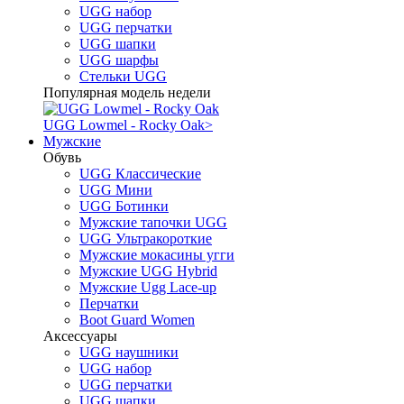
UGG набор
UGG перчатки
UGG шапки
UGG шарфы
Стельки UGG
Популярная модель недели
UGG Lowmel - Rocky Oak
>
Мужские
Обувь
UGG Классические
UGG Мини
UGG Ботинки
Мужские тапочки UGG
UGG Ультракороткие
Мужские мокасины угги
Мужские UGG Hybrid
Мужские Ugg Lace-up
Перчатки
Boot Guard Women
Аксессуары
UGG наушники
UGG набор
UGG перчатки
UGG шапки