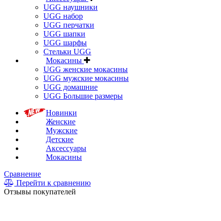
UGG наушники
UGG набор
UGG перчатки
UGG шапки
UGG шарфы
Стельки UGG
Мокасины
UGG женские мокасины
UGG мужские мокасины
UGG домашние
UGG Большие размеры
Новинки
Женские
Мужские
Детские
Аксессуары
Мокасины
Сравнение
Перейти к сравнению
Отзывы покупателей