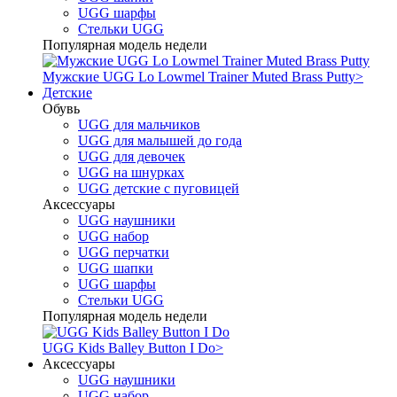
UGG шарфы
Стельки UGG
Популярная модель недели
Мужские UGG Lo Lowmel Trainer Muted Brass Putty
>
Детские
Обувь
UGG для мальчиков
UGG для малышей до года
UGG для девочек
UGG на шнурках
UGG детские с пуговицей
Аксессуары
UGG наушники
UGG набор
UGG перчатки
UGG шапки
UGG шарфы
Стельки UGG
Популярная модель недели
UGG Kids Balley Button I Do
>
Аксессуары
UGG наушники
UGG набор