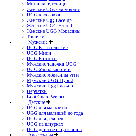
Мини на пуговице
Женские UGG на молнии
UGG кроссовки
Женские Ugg Lace-up
Женские UGG Hybrid
Женские UGG Мокасины
Тапочки
Мужские
UGG Классические
UGG Мини
UGG Ботинки
Мужские тапочки UGG
UGG Ультракороткие
Мужские мокасины угги
Мужские UGG Hybrid
Мужские Ugg Lace-up
Перчатки
Boot Guard Women
Детские
UGG для мальчиков
UGG для малышей до года
UGG для девочек
UGG на шнурках
UGG детские с пуговицей
Аксессуары