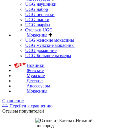
UGG наушники
UGG набор
UGG перчатки
UGG шапки
UGG шарфы
Стельки UGG
Мокасины
UGG женские мокасины
UGG мужские мокасины
UGG домашние
UGG Большие размеры
Новинки
Женские
Мужские
Детские
Аксессуары
Мокасины
Сравнение
Перейти к сравнению
Отзывы покупателей