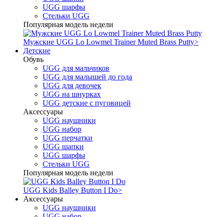
UGG шарфы
Стельки UGG
Популярная модель недели
Мужские UGG Lo Lowmel Trainer Muted Brass Putty
>
Детские
Обувь
UGG для мальчиков
UGG для малышей до года
UGG для девочек
UGG на шнурках
UGG детские с пуговицей
Аксессуары
UGG наушники
UGG набор
UGG перчатки
UGG шапки
UGG шарфы
Стельки UGG
Популярная модель недели
UGG Kids Balley Button I Do
>
Аксессуары
UGG наушники
UGG набор