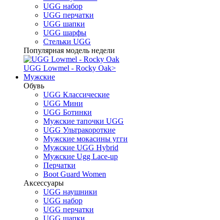
UGG набор
UGG перчатки
UGG шапки
UGG шарфы
Стельки UGG
Популярная модель недели
UGG Lowmel - Rocky Oak
>
Мужские
Обувь
UGG Классические
UGG Мини
UGG Ботинки
Мужские тапочки UGG
UGG Ультракороткие
Мужские мокасины угги
Мужские UGG Hybrid
Мужские Ugg Lace-up
Перчатки
Boot Guard Women
Аксессуары
UGG наушники
UGG набор
UGG перчатки
UGG шапки