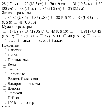
28 (17 см)
29 (18,5 см)
30 (19 см)
31 (19,5 см)
32
(20 см)
33 (21 см)
34 (21,5 см)
35 (22 см)
Женские размеры
35-36 (US 5)
37 (US 6)
38 (US 7)
39 (US 8)
40
(US 9)
41 (US 10)
Мужские размеры
41 (US 8)
42 (US 9)
43 (US 10)
44 (US11)
45
(US 12)
46 (US 13)
47 (US 14)
48 (US 15)
36-37
38-39
40-41
42-43
44-45
Покрытие
Пайетки
Нубук
Плотная кожа
Кожа
Замша
Обливные
Водостойкая замша
Лакированная кожа
Шерсть
Силикон
Нейлон
100% полиэстер
Цена