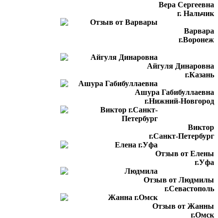
Вера Сергеевна
г. Нальчик
Варвара
г.Воронеж
Айгуля Динаровна
г.Казань
Ашура Габибуллаевна
г.Нижний-Новгород
Виктор
г.Санкт-Петербург
Отзыв от Елены
г.Уфа
Отзыв от Людмилы
г.Севастополь
Отзыв от Жанны
г.Омск