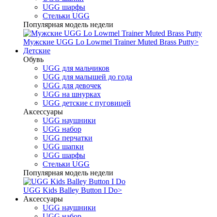
UGG шарфы
Стельки UGG
Популярная модель недели
Мужские UGG Lo Lowmel Trainer Muted Brass Putty
>
Детские
Обувь
UGG для мальчиков
UGG для малышей до года
UGG для девочек
UGG на шнурках
UGG детские с пуговицей
Аксессуары
UGG наушники
UGG набор
UGG перчатки
UGG шапки
UGG шарфы
Стельки UGG
Популярная модель недели
UGG Kids Balley Button I Do
>
Аксессуары
UGG наушники
UGG набор