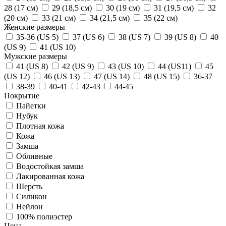
28 (17 см)
29 (18,5 см)
30 (19 см)
31 (19,5 см)
32
(20 см)
33 (21 см)
34 (21,5 см)
35 (22 см)
Женские размеры
35-36 (US 5)
37 (US 6)
38 (US 7)
39 (US 8)
40
(US 9)
41 (US 10)
Мужские размеры
41 (US 8)
42 (US 9)
43 (US 10)
44 (US11)
45
(US 12)
46 (US 13)
47 (US 14)
48 (US 15)
36-37
38-39
40-41
42-43
44-45
Покрытие
Пайетки
Нубук
Плотная кожа
Кожа
Замша
Обливные
Водостойкая замша
Лакированная кожа
Шерсть
Силикон
Нейлон
100% полиэстер
Цена