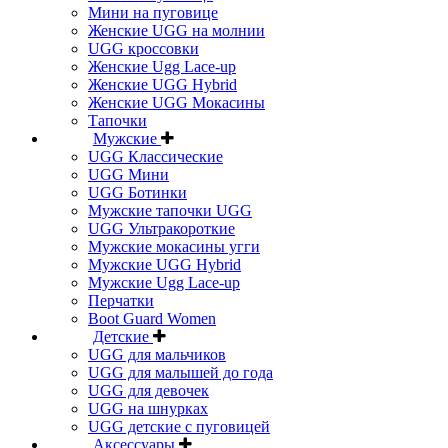
Мини на пуговице
Женские UGG на молнии
UGG кроссовки
Женские Ugg Lace-up
Женские UGG Hybrid
Женские UGG Мокасины
Тапочки
Мужские
UGG Классические
UGG Мини
UGG Ботинки
Мужские тапочки UGG
UGG Ультракороткие
Мужские мокасины угги
Мужские UGG Hybrid
Мужские Ugg Lace-up
Перчатки
Boot Guard Women
Детские
UGG для мальчиков
UGG для малышей до года
UGG для девочек
UGG на шнурках
UGG детские с пуговицей
Аксессуары