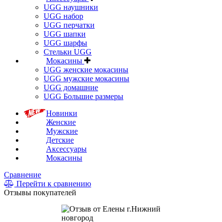
UGG наушники
UGG набор
UGG перчатки
UGG шапки
UGG шарфы
Стельки UGG
Мокасины
UGG женские мокасины
UGG мужские мокасины
UGG домашние
UGG Большие размеры
Новинки
Женские
Мужские
Детские
Аксессуары
Мокасины
Сравнение
Перейти к сравнению
Отзывы покупателей