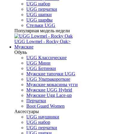
UGG набор
UGG перчатки
UGG шапки
UGG шарфы
Стельки UGG
Популярная модель недели
UGG Lowmel - Rocky Oak
>
Мужские
Обувь
UGG Классические
UGG Мини
UGG Ботинки
Мужские тапочки UGG
UGG Ультракороткие
Мужские мокасины угги
Мужские UGG Hybrid
Мужские Ugg Lace-up
Перчатки
Boot Guard Women
Аксессуары
UGG наушники
UGG набор
UGG перчатки
UGG шапки