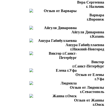
Вера Сергеевна
г. Нальчик
Варвара
г.Воронеж
Айгуля Динаровна
г.Казань
Ашура Габибуллаевна
г.Нижний-Новгород
Виктор
г.Санкт-Петербург
Отзыв от Елены
г.Уфа
Отзыв от Людмилы
г.Севастополь
Отзыв от Жанны
г.Омск