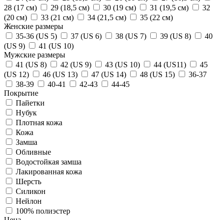
28 (17 см)
29 (18,5 см)
30 (19 см)
31 (19,5 см)
32
(20 см)
33 (21 см)
34 (21,5 см)
35 (22 см)
Женские размеры
35-36 (US 5)
37 (US 6)
38 (US 7)
39 (US 8)
40
(US 9)
41 (US 10)
Мужские размеры
41 (US 8)
42 (US 9)
43 (US 10)
44 (US11)
45
(US 12)
46 (US 13)
47 (US 14)
48 (US 15)
36-37
38-39
40-41
42-43
44-45
Покрытие
Пайетки
Нубук
Плотная кожа
Кожа
Замша
Обливные
Водостойкая замша
Лакированная кожа
Шерсть
Силикон
Нейлон
100% полиэстер
Цена