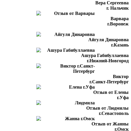
Вера Сергеевна
г. Нальчик
Варвара
г.Воронеж
Айгуля Динаровна
г.Казань
Ашура Габибуллаевна
г.Нижний-Новгород
Виктор
г.Санкт-Петербург
Отзыв от Елены
г.Уфа
Отзыв от Людмилы
г.Севастополь
Отзыв от Жанны
г.Омск