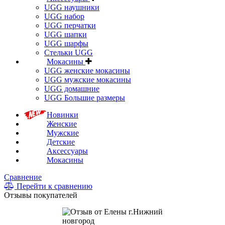
UGG наушники
UGG набор
UGG перчатки
UGG шапки
UGG шарфы
Стельки UGG
Мокасины
UGG женские мокасины
UGG мужские мокасины
UGG домашние
UGG Большие размеры
Новинки
Женские
Мужские
Детские
Аксессуары
Мокасины
Сравнение
Перейти к сравнению
Отзывы покупателей