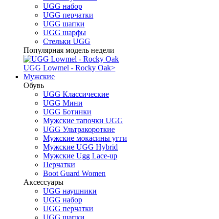
UGG набор
UGG перчатки
UGG шапки
UGG шарфы
Стельки UGG
Популярная модель недели
UGG Lowmel - Rocky Oak
>
Мужские
Обувь
UGG Классические
UGG Мини
UGG Ботинки
Мужские тапочки UGG
UGG Ультракороткие
Мужские мокасины угги
Мужские UGG Hybrid
Мужские Ugg Lace-up
Перчатки
Boot Guard Women
Аксессуары
UGG наушники
UGG набор
UGG перчатки
UGG шапки