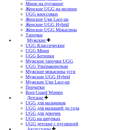
Мини на пуговице
Женские UGG на молнии
UGG кроссовки
Женские Ugg Lace-up
Женские UGG Hybrid
Женские UGG Мокасины
Тапочки
Мужские
UGG Классические
UGG Мини
UGG Ботинки
Мужские тапочки UGG
UGG Ультракороткие
Мужские мокасины угги
Мужские UGG Hybrid
Мужские Ugg Lace-up
Перчатки
Boot Guard Women
Детские
UGG для мальчиков
UGG для малышей до года
UGG для девочек
UGG на шнурках
UGG детские с пуговицей
Аксессуары