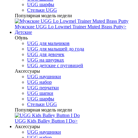
UGG шарфы
Стельки UGG
Популярная модель недели
Мужские UGG Lo Lowmel Trainer Muted Brass Putty
>
Детские
Обувь
UGG для мальчиков
UGG для малышей до года
UGG для девочек
UGG на шнурках
UGG детские с пуговицей
Аксессуары
UGG наушники
UGG набор
UGG перчатки
UGG шапки
UGG шарфы
Стельки UGG
Популярная модель недели
UGG Kids Balley Button I Do
>
Аксессуары
UGG наушники
UGG набор