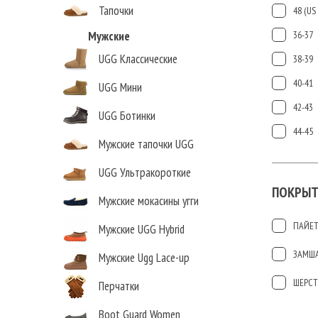
Тапочки
48 (US 
Мужские
36-37
UGG Классические
38-39
40-41
UGG Мини
42-43
UGG Ботинки
44-45
Мужские тапочки UGG
UGG Ультракороткие
ПОКРЫТ
Мужские мокасины угги
ПАЙЕ
Мужские UGG Hybrid
ЗАМШ
Мужские Ugg Lace-up
ШЕРСТ
Перчатки
Boot Guard Women