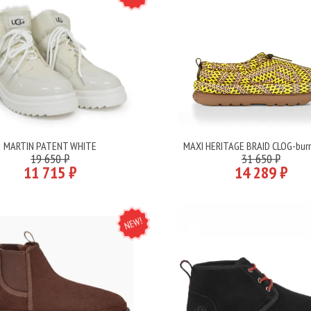
MARTIN PATENT WHITE
MAXI HERITAGE BRAID CLOG-burn
Подробнее
Подробнее
19 650 ₽
31 650 ₽
11 715 ₽
14 289 ₽
NEW