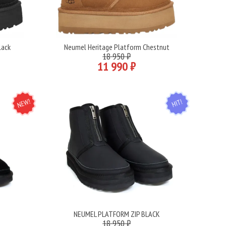
lack
Neumel Heritage Platform Chestnut
Подробнее
18 950 ₽
11 990 ₽
NEW
HIT
K
NEUMEL PLATFORM ZIP BLACK
Подробнее
18 950 ₽