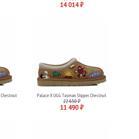
14 014 ₽
 Chestnut
Palace X UGG Tasman Slipper Chestnut
Подробнее
22 650 ₽
11 490 ₽