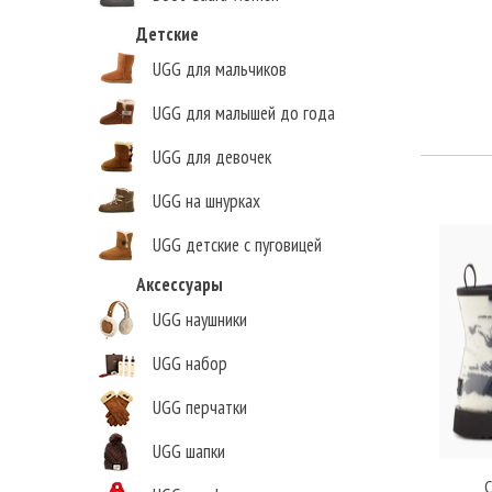
Детские
UGG для мальчиков
UGG для малышей до года
UGG для девочек
UGG на шнурках
UGG детские с пуговицей
Аксессуары
Елена Викторовна
,
UGG наушники
г.Нижний Новгород
UGG набор
UGG перчатки
UGG шапки
C