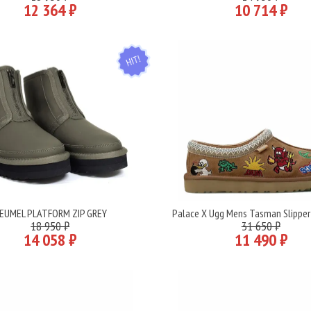
12 364 ₽
10 714 ₽
HIT
EUMEL PLATFORM ZIP GREY
Palace X Ugg Mens Tasman Slipper
Подробнее
Подробнее
18 950 ₽
31 650 ₽
14 058 ₽
11 490 ₽