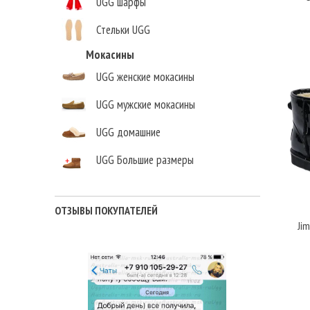
UGG шарфы
Стельки UGG
Мокасины
UGG женские мокасины
UGG мужские мокасины
UGG домашние
UGG Большие размеры
Елена,
г. Москва
ОТЗЫВЫ ПОКУПАТЕЛЕЙ
Jim