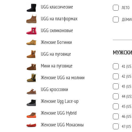
UGG классические
ЛЕТО
UGG на платформах
ДЕМИ
UGG силиконовые
Женские Ботинки
МУЖСКИ
UGG на пуговице
Мини на пуговице
41 (US 
42 (US 
Женские UGG на молнии
43 (US 
UGG кроссовки
44 (US
Женские Ugg Lace-up
45 (US 
Женские UGG Hybrid
46 (US 
Женские UGG Мокасины
47 (US 