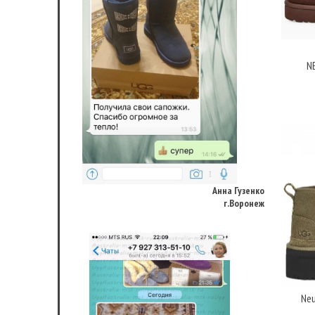
N
Анна Гузенко
г.Воронеж
Neu