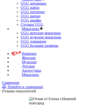
UGG наушники
UGG набор
UGG перчатки
UGG шапки
UGG шарфы
Стельки UGG
Мокасины
UGG женские мокасины
UGG мужские мокасины
UGG домашние
UGG Большие размеры
Новинки
Женские
Мужские
Детские
Аксессуары
Мокасины
Сравнение
Перейти к сравнению
Отзывы покупателей