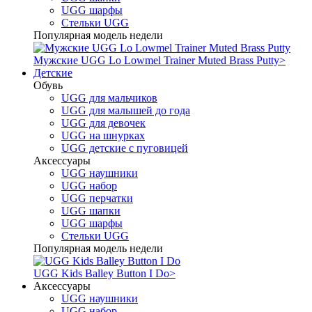
UGG шарфы
Стельки UGG
Популярная модель недели
Мужские UGG Lo Lowmel Trainer Muted Brass Putty
>
Детские
Обувь
UGG для мальчиков
UGG для малышей до года
UGG для девочек
UGG на шнурках
UGG детские с пуговицей
Аксессуары
UGG наушники
UGG набор
UGG перчатки
UGG шапки
UGG шарфы
Стельки UGG
Популярная модель недели
UGG Kids Balley Button I Do
>
Аксессуары
UGG наушники
UGG набор