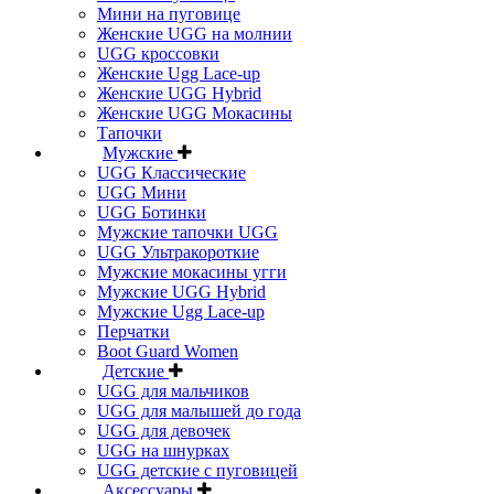
Мини на пуговице
Женские UGG на молнии
UGG кроссовки
Женские Ugg Lace-up
Женские UGG Hybrid
Женские UGG Мокасины
Тапочки
Мужские
UGG Классические
UGG Мини
UGG Ботинки
Мужские тапочки UGG
UGG Ультракороткие
Мужские мокасины угги
Мужские UGG Hybrid
Мужские Ugg Lace-up
Перчатки
Boot Guard Women
Детские
UGG для мальчиков
UGG для малышей до года
UGG для девочек
UGG на шнурках
UGG детские с пуговицей
Аксессуары