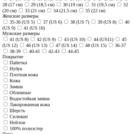
28 (17 см)
29 (18,5 см)
30 (19 см)
31 (19,5 см)
32
(20 см)
33 (21 см)
34 (21,5 см)
35 (22 см)
Женские размеры
35-36 (US 5)
37 (US 6)
38 (US 7)
39 (US 8)
40
(US 9)
41 (US 10)
Мужские размеры
41 (US 8)
42 (US 9)
43 (US 10)
44 (US11)
45
(US 12)
46 (US 13)
47 (US 14)
48 (US 15)
36-37
38-39
40-41
42-43
44-45
Покрытие
Пайетки
Нубук
Плотная кожа
Кожа
Замша
Обливные
Водостойкая замша
Лакированная кожа
Шерсть
Силикон
Нейлон
100% полиэстер
Цена