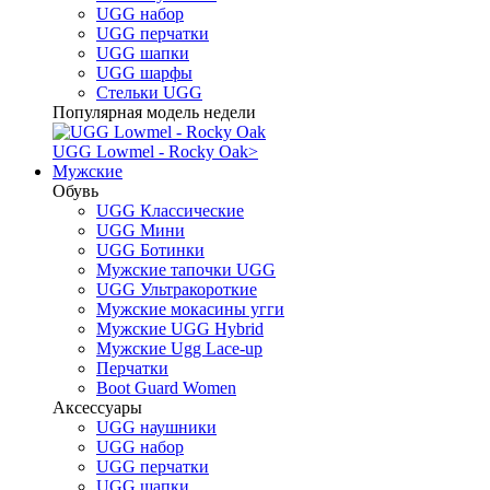
UGG набор
UGG перчатки
UGG шапки
UGG шарфы
Стельки UGG
Популярная модель недели
UGG Lowmel - Rocky Oak
>
Мужские
Обувь
UGG Классические
UGG Мини
UGG Ботинки
Мужские тапочки UGG
UGG Ультракороткие
Мужские мокасины угги
Мужские UGG Hybrid
Мужские Ugg Lace-up
Перчатки
Boot Guard Women
Аксессуары
UGG наушники
UGG набор
UGG перчатки
UGG шапки