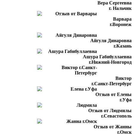
Вера Сергеевна
г. Нальчик
Варвара
г.Воронеж
Айгуля Динаровна
г.Казань
Ашура Габибуллаевна
г.Нижний-Новгород
Виктор
г.Санкт-Петербург
Отзыв от Елены
г.Уфа
Отзыв от Людмилы
г.Севастополь
Отзыв от Жанны
г.Омск