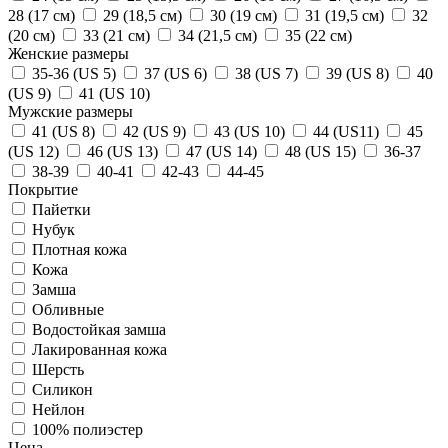
28 (17 см)
29 (18,5 см)
30 (19 см)
31 (19,5 см)
32
(20 см)
33 (21 см)
34 (21,5 см)
35 (22 см)
Женские размеры
35-36 (US 5)
37 (US 6)
38 (US 7)
39 (US 8)
40
(US 9)
41 (US 10)
Мужские размеры
41 (US 8)
42 (US 9)
43 (US 10)
44 (US11)
45
(US 12)
46 (US 13)
47 (US 14)
48 (US 15)
36-37
38-39
40-41
42-43
44-45
Покрытие
Пайетки
Нубук
Плотная кожа
Кожа
Замша
Обливные
Водостойкая замша
Лакированная кожа
Шерсть
Силикон
Нейлон
100% полиэстер
Цена