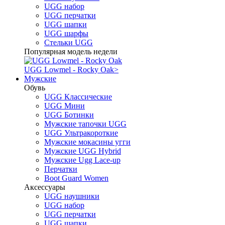
UGG набор
UGG перчатки
UGG шапки
UGG шарфы
Стельки UGG
Популярная модель недели
UGG Lowmel - Rocky Oak
>
Мужские
Обувь
UGG Классические
UGG Мини
UGG Ботинки
Мужские тапочки UGG
UGG Ультракороткие
Мужские мокасины угги
Мужские UGG Hybrid
Мужские Ugg Lace-up
Перчатки
Boot Guard Women
Аксессуары
UGG наушники
UGG набор
UGG перчатки
UGG шапки