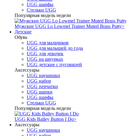
UGG шарфы
Стельки UGG
Популярная модель недели
Мужские UGG Lo Lowmel Trainer Muted Brass Putty
>
Детские
Обувь
UGG для мальчиков
UGG для малышей до года
UGG для девочек
UGG на шнурках
UGG детские с пуговицей
Аксессуары
UGG наушники
UGG набор
UGG перчатки
UGG шапки
UGG шарфы
Стельки UGG
Популярная модель недели
UGG Kids Balley Button I Do
>
Аксессуары
UGG наушники
UGG набор