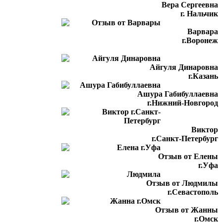
Вера Сергеевна
г. Нальчик
Варвара
г.Воронеж
Айгуля Динаровна
г.Казань
Ашура Габибуллаевна
г.Нижний-Новгород
Виктор
г.Санкт-Петербург
Отзыв от Елены
г.Уфа
Отзыв от Людмилы
г.Севастополь
Отзыв от Жанны
г.Омск