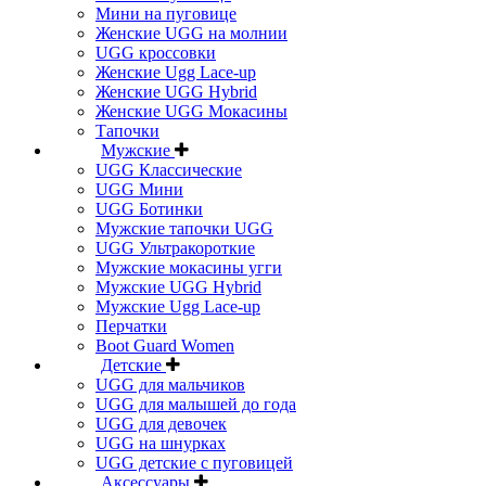
Мини на пуговице
Женские UGG на молнии
UGG кроссовки
Женские Ugg Lace-up
Женские UGG Hybrid
Женские UGG Мокасины
Тапочки
Мужские
UGG Классические
UGG Мини
UGG Ботинки
Мужские тапочки UGG
UGG Ультракороткие
Мужские мокасины угги
Мужские UGG Hybrid
Мужские Ugg Lace-up
Перчатки
Boot Guard Women
Детские
UGG для мальчиков
UGG для малышей до года
UGG для девочек
UGG на шнурках
UGG детские с пуговицей
Аксессуары