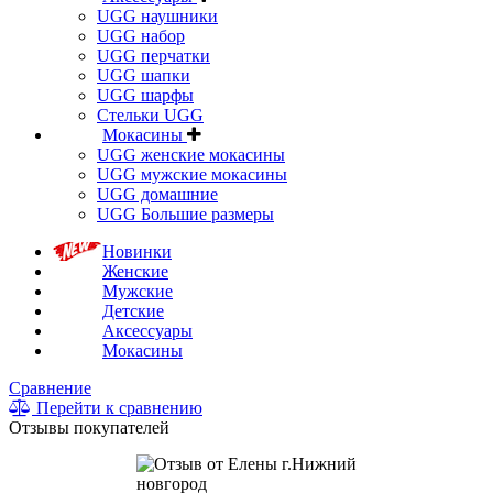
UGG наушники
UGG набор
UGG перчатки
UGG шапки
UGG шарфы
Стельки UGG
Мокасины
UGG женские мокасины
UGG мужские мокасины
UGG домашние
UGG Большие размеры
Новинки
Женские
Мужские
Детские
Аксессуары
Мокасины
Сравнение
Перейти к сравнению
Отзывы покупателей