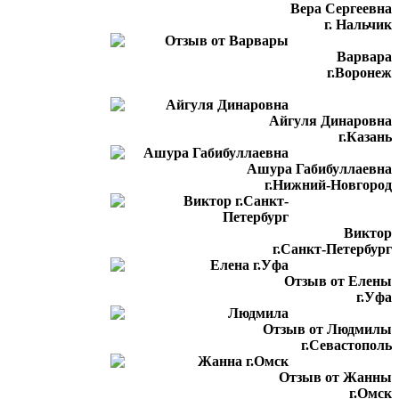
Вера Сергеевна
г. Нальчик
Варвара
г.Воронеж
Айгуля Динаровна
г.Казань
Ашура Габибуллаевна
г.Нижний-Новгород
Виктор
г.Санкт-Петербург
Отзыв от Елены
г.Уфа
Отзыв от Людмилы
г.Севастополь
Отзыв от Жанны
г.Омск