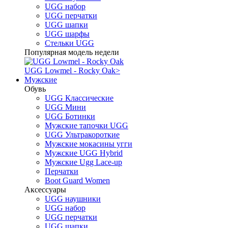
UGG набор
UGG перчатки
UGG шапки
UGG шарфы
Стельки UGG
Популярная модель недели
UGG Lowmel - Rocky Oak
>
Мужские
Обувь
UGG Классические
UGG Мини
UGG Ботинки
Мужские тапочки UGG
UGG Ультракороткие
Мужские мокасины угги
Мужские UGG Hybrid
Мужские Ugg Lace-up
Перчатки
Boot Guard Women
Аксессуары
UGG наушники
UGG набор
UGG перчатки
UGG шапки