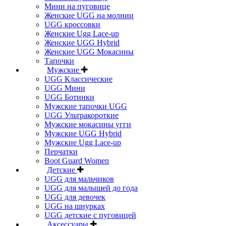
Мини на пуговице
Женские UGG на молнии
UGG кроссовки
Женские Ugg Lace-up
Женские UGG Hybrid
Женские UGG Мокасины
Тапочки
Мужские
UGG Классические
UGG Мини
UGG Ботинки
Мужские тапочки UGG
UGG Ультракороткие
Мужские мокасины угги
Мужские UGG Hybrid
Мужские Ugg Lace-up
Перчатки
Boot Guard Women
Детские
UGG для мальчиков
UGG для малышей до года
UGG для девочек
UGG на шнурках
UGG детские с пуговицей
Аксессуары