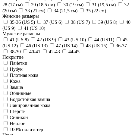
28 (17 см)
29 (18,5 см)
30 (19 см)
31 (19,5 см)
32
(20 см)
33 (21 см)
34 (21,5 см)
35 (22 см)
Женские размеры
35-36 (US 5)
37 (US 6)
38 (US 7)
39 (US 8)
40
(US 9)
41 (US 10)
Мужские размеры
41 (US 8)
42 (US 9)
43 (US 10)
44 (US11)
45
(US 12)
46 (US 13)
47 (US 14)
48 (US 15)
36-37
38-39
40-41
42-43
44-45
Покрытие
Пайетки
Нубук
Плотная кожа
Кожа
Замша
Обливные
Водостойкая замша
Лакированная кожа
Шерсть
Силикон
Нейлон
100% полиэстер
Цена