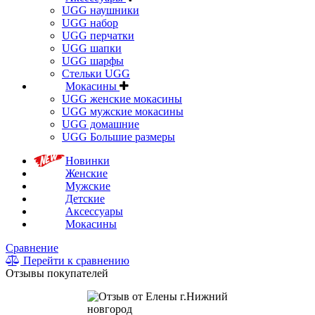
UGG наушники
UGG набор
UGG перчатки
UGG шапки
UGG шарфы
Стельки UGG
Мокасины
UGG женские мокасины
UGG мужские мокасины
UGG домашние
UGG Большие размеры
Новинки
Женские
Мужские
Детские
Аксессуары
Мокасины
Сравнение
Перейти к сравнению
Отзывы покупателей