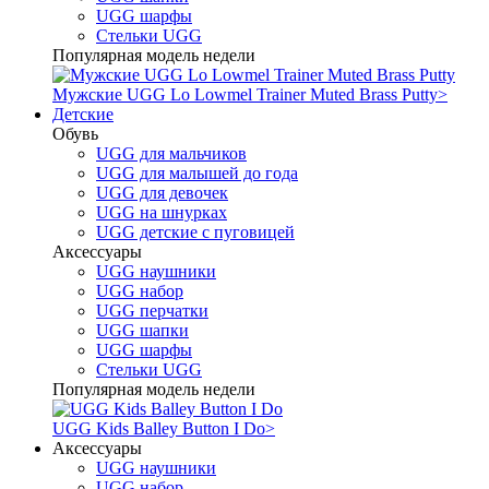
UGG шарфы
Стельки UGG
Популярная модель недели
Мужские UGG Lo Lowmel Trainer Muted Brass Putty
>
Детские
Обувь
UGG для мальчиков
UGG для малышей до года
UGG для девочек
UGG на шнурках
UGG детские с пуговицей
Аксессуары
UGG наушники
UGG набор
UGG перчатки
UGG шапки
UGG шарфы
Стельки UGG
Популярная модель недели
UGG Kids Balley Button I Do
>
Аксессуары
UGG наушники
UGG набор