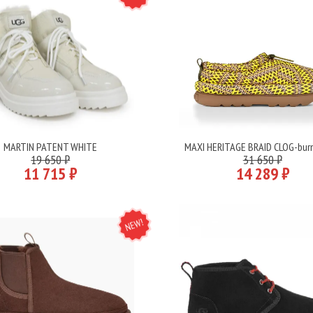
MARTIN PATENT WHITE
MAXI HERITAGE BRAID CLOG-burn
Подробнее
Подробнее
19 650 ₽
31 650 ₽
11 715 ₽
14 289 ₽
NEW