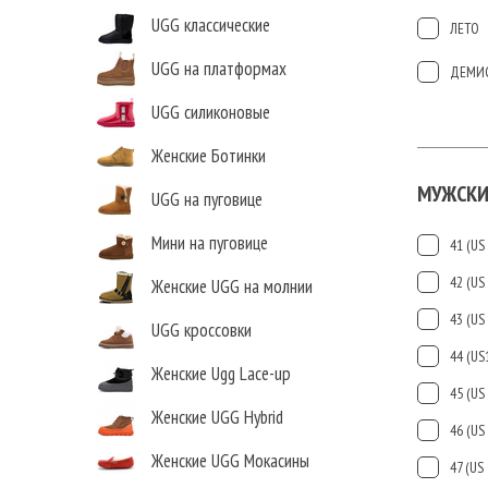
UGG классические
ЛЕТО
UGG на платформах
ДЕМИ
UGG силиконовые
Женские Ботинки
МУЖСКИ
UGG на пуговице
Мини на пуговице
41 (US 
42 (US 
Женские UGG на молнии
43 (US 
UGG кроссовки
44 (US
Женские Ugg Lace-up
45 (US 
Женские UGG Hybrid
46 (US 
Женские UGG Мокасины
47 (US 