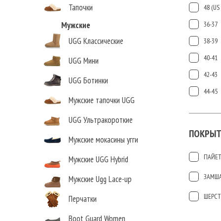
Тапочки
48 (US 
Мужские
36-37
UGG Классические
38-39
40-41
UGG Мини
42-43
UGG Ботинки
44-45
Мужские тапочки UGG
UGG Ультракороткие
ПОКРЫТ
Мужские мокасины угги
ПАЙЕ
Мужские UGG Hybrid
ЗАМШ
Мужские Ugg Lace-up
ШЕРСТ
Перчатки
Boot Guard Women