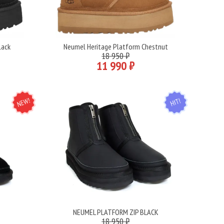
lack
Neumel Heritage Platform Chestnut
Подробнее
18 950 ₽
11 990 ₽
NEW
HIT
K
NEUMEL PLATFORM ZIP BLACK
Подробнее
18 950 ₽