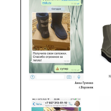
Анна Гузенко
N
г.Воронеж