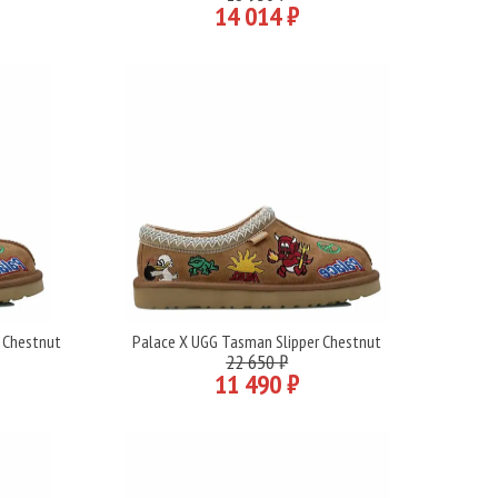
14 014 ₽
 Chestnut
Palace X UGG Tasman Slipper Chestnut
Подробнее
22 650 ₽
11 490 ₽