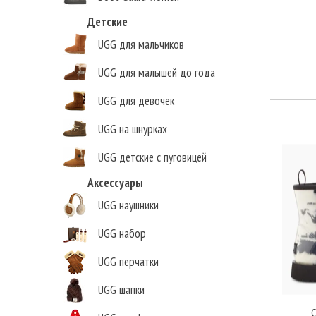
Детские
UGG для мальчиков
UGG для малышей до года
UGG для девочек
UGG на шнурках
UGG детские с пуговицей
Аксессуары
UGG наушники
UGG набор
UGG перчатки
UGG шапки
C