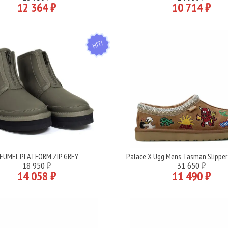
12 364 ₽
10 714 ₽
HIT
EUMEL PLATFORM ZIP GREY
Palace X Ugg Mens Tasman Slipper
Подробнее
Подробнее
18 950 ₽
31 650 ₽
14 058 ₽
11 490 ₽