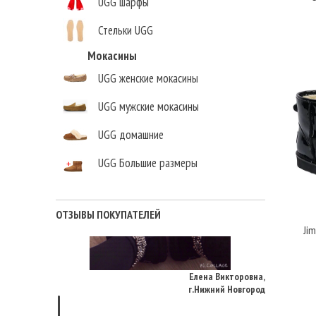
UGG шарфы
Стельки UGG
Мокасины
UGG женские мокасины
UGG мужские мокасины
UGG домашние
UGG Большие размеры
ОТЗЫВЫ ПОКУПАТЕЛЕЙ
Jim
Елена Викторовна
,
г.Нижний Новгород