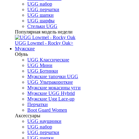
UGG набор
UGG перчатки
UGG шапки
UGG шарфы
Стельки UGG
Популярная модель недели
UGG Lowmel - Rocky Oak
>
Мужские
Обувь
UGG Классические
UGG Мини
UGG Ботинки
Мужские тапочки UGG
UGG Ультракороткие
Мужские мокасины угги
Мужские UGG Hybrid
Мужские Ugg Lace-up
Перчатки
Boot Guard Women
Аксессуары
UGG наушники
UGG набор
UGG перчатки
UGG шапки