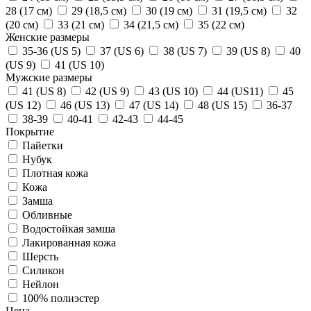
28 (17 см)
29 (18,5 см)
30 (19 см)
31 (19,5 см)
32
(20 см)
33 (21 см)
34 (21,5 см)
35 (22 см)
Женские размеры
35-36 (US 5)
37 (US 6)
38 (US 7)
39 (US 8)
40
(US 9)
41 (US 10)
Мужские размеры
41 (US 8)
42 (US 9)
43 (US 10)
44 (US11)
45
(US 12)
46 (US 13)
47 (US 14)
48 (US 15)
36-37
38-39
40-41
42-43
44-45
Покрытие
Пайетки
Нубук
Плотная кожа
Кожа
Замша
Обливные
Водостойкая замша
Лакированная кожа
Шерсть
Силикон
Нейлон
100% полиэстер
Цена