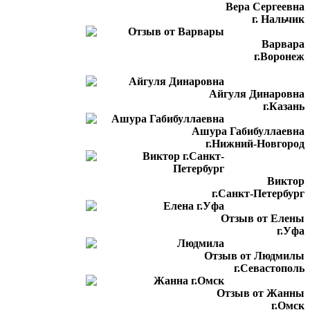
Вера Сергеевна
г. Нальчик
Варвара
г.Воронеж
Айгуля Динаровна
г.Казань
Ашура Габибуллаевна
г.Нижний-Новгород
Виктор
г.Санкт-Петербург
Отзыв от Елены
г.Уфа
Отзыв от Людмилы
г.Севастополь
Отзыв от Жанны
г.Омск