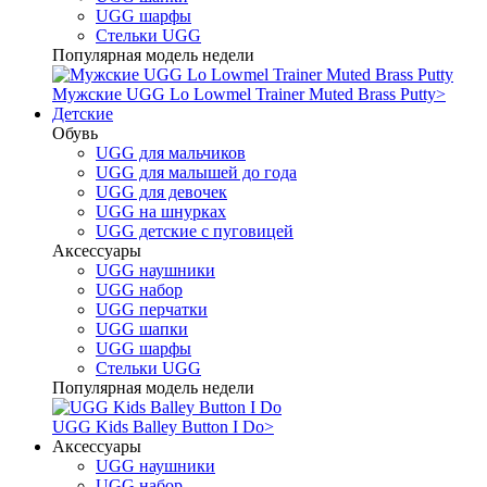
UGG шарфы
Стельки UGG
Популярная модель недели
Мужские UGG Lo Lowmel Trainer Muted Brass Putty
>
Детские
Обувь
UGG для мальчиков
UGG для малышей до года
UGG для девочек
UGG на шнурках
UGG детские с пуговицей
Аксессуары
UGG наушники
UGG набор
UGG перчатки
UGG шапки
UGG шарфы
Стельки UGG
Популярная модель недели
UGG Kids Balley Button I Do
>
Аксессуары
UGG наушники
UGG набор