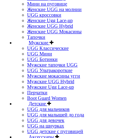
Мини на пуговице
Женские UGG на молнии
UGG кроссовки
Женские Ugg Lace-up
Женские UGG Hybrid
Женские UGG Мокасины
Тапочки
Мужские
UGG Классические
UGG Мини
UGG Ботинки
Мужские тапочки UGG
UGG Ультракороткие
Мужские мокасины угги
Мужские UGG Hybrid
Мужские Ugg Lace-up
Перчатки
Boot Guard Women
Детские
UGG для мальчиков
UGG для малышей до года
UGG для девочек
UGG на шнурках
UGG детские с пуговицей
Аксессуары