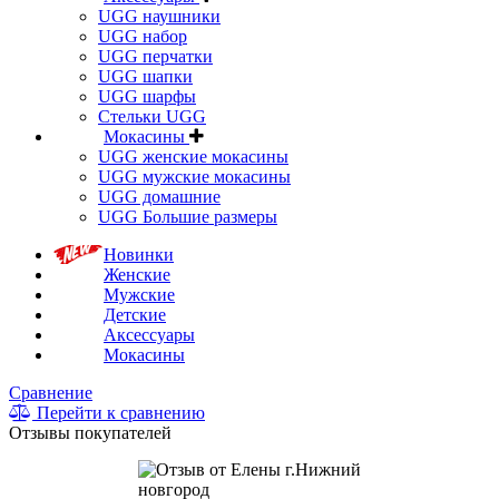
UGG наушники
UGG набор
UGG перчатки
UGG шапки
UGG шарфы
Стельки UGG
Мокасины
UGG женские мокасины
UGG мужские мокасины
UGG домашние
UGG Большие размеры
Новинки
Женские
Мужские
Детские
Аксессуары
Мокасины
Сравнение
Перейти к сравнению
Отзывы покупателей