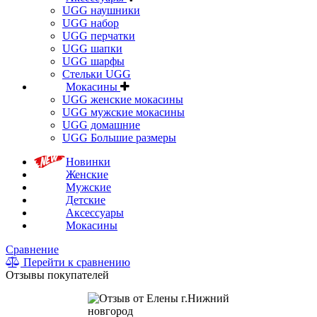
UGG наушники
UGG набор
UGG перчатки
UGG шапки
UGG шарфы
Стельки UGG
Мокасины
UGG женские мокасины
UGG мужские мокасины
UGG домашние
UGG Большие размеры
Новинки
Женские
Мужские
Детские
Аксессуары
Мокасины
Сравнение
Перейти к сравнению
Отзывы покупателей