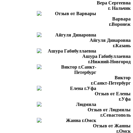
Вера Сергеевна
г. Нальчик
Варвара
г.Воронеж
Айгуля Динаровна
г.Казань
Ашура Габибуллаевна
г.Нижний-Новгород
Виктор
г.Санкт-Петербург
Отзыв от Елены
г.Уфа
Отзыв от Людмилы
г.Севастополь
Отзыв от Жанны
г.Омск