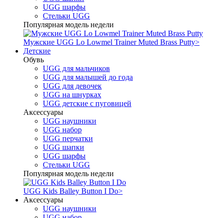
UGG шарфы
Стельки UGG
Популярная модель недели
Мужские UGG Lo Lowmel Trainer Muted Brass Putty
>
Детские
Обувь
UGG для мальчиков
UGG для малышей до года
UGG для девочек
UGG на шнурках
UGG детские с пуговицей
Аксессуары
UGG наушники
UGG набор
UGG перчатки
UGG шапки
UGG шарфы
Стельки UGG
Популярная модель недели
UGG Kids Balley Button I Do
>
Аксессуары
UGG наушники
UGG набор