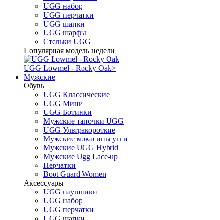
UGG набор
UGG перчатки
UGG шапки
UGG шарфы
Стельки UGG
Популярная модель недели
UGG Lowmel - Rocky Oak
>
Мужские
Обувь
UGG Классические
UGG Мини
UGG Ботинки
Мужские тапочки UGG
UGG Ультракороткие
Мужские мокасины угги
Мужские UGG Hybrid
Мужские Ugg Lace-up
Перчатки
Boot Guard Women
Аксессуары
UGG наушники
UGG набор
UGG перчатки
UGG шапки