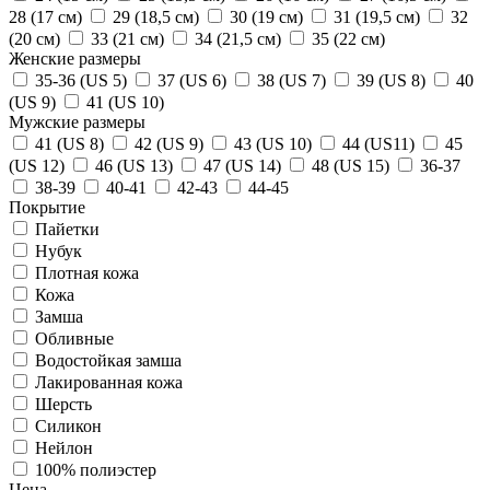
28 (17 см)
29 (18,5 см)
30 (19 см)
31 (19,5 см)
32
(20 см)
33 (21 см)
34 (21,5 см)
35 (22 см)
Женские размеры
35-36 (US 5)
37 (US 6)
38 (US 7)
39 (US 8)
40
(US 9)
41 (US 10)
Мужские размеры
41 (US 8)
42 (US 9)
43 (US 10)
44 (US11)
45
(US 12)
46 (US 13)
47 (US 14)
48 (US 15)
36-37
38-39
40-41
42-43
44-45
Покрытие
Пайетки
Нубук
Плотная кожа
Кожа
Замша
Обливные
Водостойкая замша
Лакированная кожа
Шерсть
Силикон
Нейлон
100% полиэстер
Цена