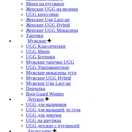
Мини на пуговице
Женские UGG на молнии
UGG кроссовки
Женские Ugg Lace-up
Женские UGG Hybrid
Женские UGG Мокасины
Тапочки
Мужские
UGG Классические
UGG Мини
UGG Ботинки
Мужские тапочки UGG
UGG Ультракороткие
Мужские мокасины угги
Мужские UGG Hybrid
Мужские Ugg Lace-up
Перчатки
Boot Guard Women
Детские
UGG для мальчиков
UGG для малышей до года
UGG для девочек
UGG на шнурках
UGG детские с пуговицей
Аксессуары